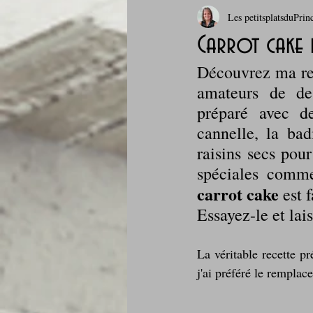
Les petitsplatsduPrin
Boissons et cocktails
Boulange
Carrot cake 
Découvrez ma rec
Comfort food, les recettes doudou
amateurs de de
préparé avec de
cannelle, la ba
Cuisine du Camping
Déjeuner 
raisins secs pour
spéciales comm
Fondus de chocolat
fruits à c
carrot cake
 est 
Essayez-le et lai
Glaces, sorbets, desserts glacés
La véritable recette 
j'ai préféré le remplac
Je mange au bureau : gamelle, bento