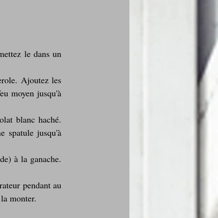
ettez le dans un 
role. Ajoutez les 
feu moyen jusqu'à 
lat blanc haché. 
 spatule jusqu'à 
de) à la ganache. 
rateur pendant au 
 la monter.