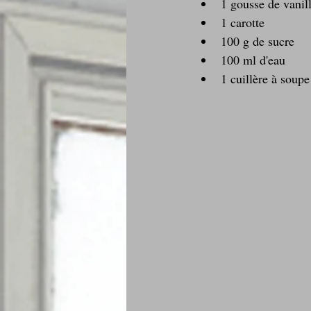
1 gousse de vanil
1 carotte
100 g de sucre
100 ml d'eau
1 cuillère à soupe 