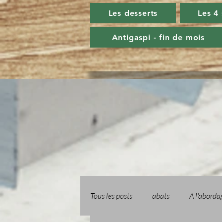
Les desserts
Les 4
Antigaspi - fin de mois
Tous les posts
abats
A l'aborda