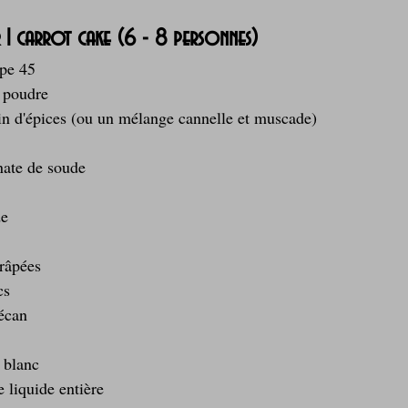
r 1 carrot cake (6 - 8 personnes)
ype 45
 poudre
ain d'épices (ou un mélange cannelle et muscade)
nate de soude
de
 râpées
cs
écan
 blanc
 liquide entière