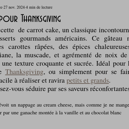
ce
27 nov. 2024
4 min de lecture
rie
Breakfast
c'est la rentrée !
Chicken run
pour Thanksgiving
ette  de carrot cake, un classique incontourna
Coquillages et crustacés
Courges, cucurbitacées
cuisine 
sserts gourmands américains. Ce gâteau m
s carottes râpées, des épices chaleureus
diane, la muscade, et agrémenté de noix de 
sur l'herbe
Desserts - glaces - pâtisserie
Finger food, snack
 une texture croquante et sucrée. Idéal pour l
e 
Thanksgiving
oque
Garden Party - buffet - Verrines
Gâteau d'anniversaire
facile à réaliser et ravira 
petits et grands
. 
ssez-vous séduire par ses saveurs réconfortantes
Grillades, barbecues et plancha
Healthy, léger, ou végétarien
prévoit un nappage au cream cheese, mais comme je ne mange
er par une ganache montée à la vanille et au chocolat blanc
Laitages
La Montagne ça nous gagne !