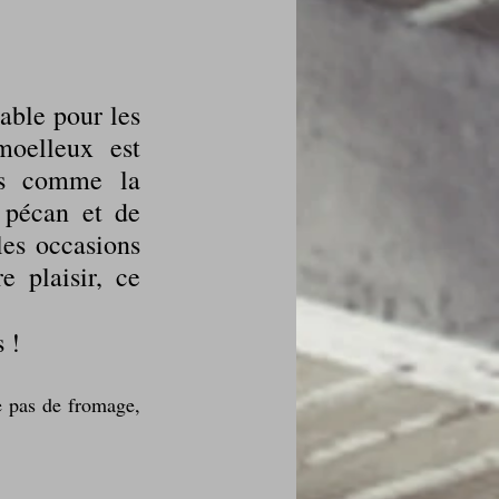
ble pour les 
des fleurs
oelleux est 
es comme la 
pécan et de 
Foire au vin
es occasions 
, ou simplement pour se faire plaisir, ce 
 !
i Love Tomate !
 pas de fromage, 