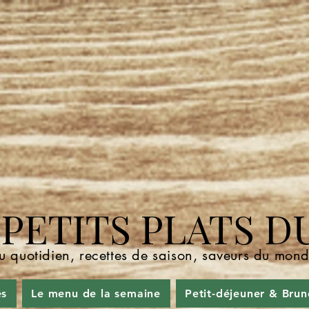
ETITS PLATS D
u quotidien, recettes de saison, saveurs du mo
és
Le menu de la semaine
Petit-déjeuner & Brun