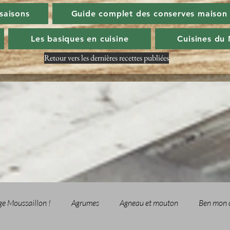
 saisons
Guide complet des conserves maison
Les basiques en cuisine
Cuisines du
Retour vers les dernières recettes publiées
ge Moussaillon !
Agrumes
Agneau et mouton
Ben mon 