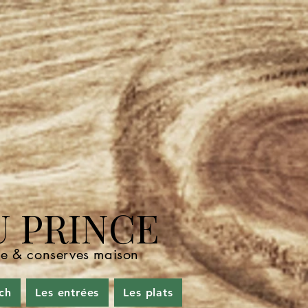
U PRINCE
nde & conserves maison
ch
Les entrées
Les plats