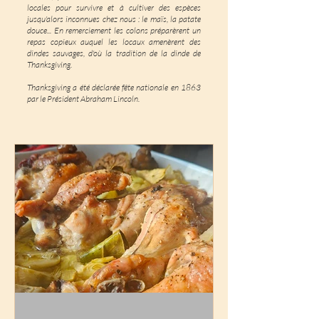
locales pour survivre et à cultiver des espèces
jusqu'alors inconnues chez nous : le maïs, la patate
douce... En remerciement les colons préparèrent un
repas copieux auquel les locaux amenèrent des
dindes sauvages, d'où la tradition de la dinde de
Thanksgiving.
Thanksgiving a été déclarée fête nationale en 1863
par le Président Abraham Lincoln.