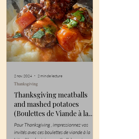
2 nov. 2024
2 min de lecture
Thanksgiving
Thanksgiving meatballs
and mashed potatoes
(Boulettes de Viande à la
Bière pour Thanksgiving –
Pour Thanksgiving , impressionnez vos
Avec Purée de Pommes de
invités avec ces boulettes de viande à la