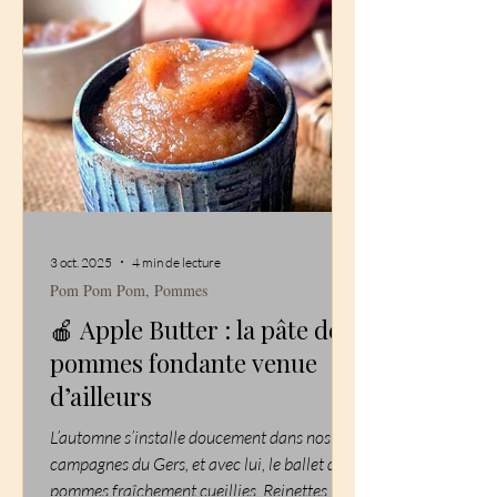
évoque les forêts canadiennes. Une recette
simple, végétarienne , mais pleine de
caractère, qui peut aussi accompagner à
merveille une volaille rôtie ou un magret de
canard po
3 oct. 2025
4 min de lecture
Pom Pom Pom, Pommes
🍎 Apple Butter : la pâte de
pommes fondante venue
d’ailleurs
L’automne s’installe doucement dans nos
campagnes du Gers, et avec lui, le ballet des
pommes fraîchement cueillies. Reinettes,