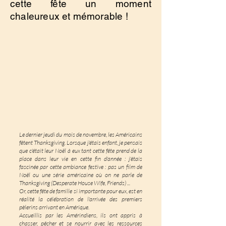
cette fête un moment
chaleureux et mémorable !
Le dernier jeudi du mois de novembre, les Américains
fêtent Thanksgiving. Lorsque j'étais enfant, je pensais
que c'était leur Noël à eux tant cette fête prend de la
place dans leur vie en cette fin d'année : j'étais
fascinée par cette ambiance festive : pas un film de
Noël ou une série américaine où on ne parle de
Thanksgiving (Desperate House Wife, Friends) ...
Or, cette fête de famille si importante pour eux, est en
réalité la célébration de l'arrivée des premiers
pèlerins arrivant en Amérique.
Accueillis par les Amérindiens, ils ont appris à
chasser, pêcher et se nourrir avec les ressources