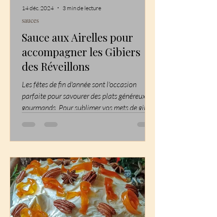
14 déc. 2024
3 min de lecture
sauces
LES
Sauce aux Airelles pour
accompagner les Gibiers
RECETT
des Réveillons
ES
Les fêtes de fin d'année sont l'occasion
parfaite pour savourer des plats généreux et
gourmands. Pour sublimer vos mets de gibier,
je...