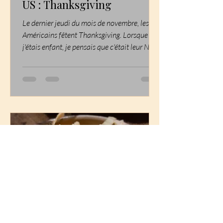
US : Thanksgiving
Le dernier jeudi du mois de novembre, les
Américains fêtent Thanksgiving. Lorsque
j'étais enfant, je pensais que c'était leur Noël
à eux...