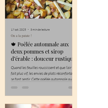
17 oct. 2025
3 min de lecture
On a la patate !
🍁 Poêlée automnale aux
deux pommes et sirop
d’érable : douceur rustique
et réconfort d’octobre
Quand les feuilles roussissent et que l’air se
fait plus vif, les envies de plats réconfortants
se font sentir. Cette poêlée automnale aux
deux pommes et sirop d’érable est une ode à
la saison : des pommes de terre fondantes,
des pommes fruitées légèrement
caramélisées, et une touche sucrée-salée qui