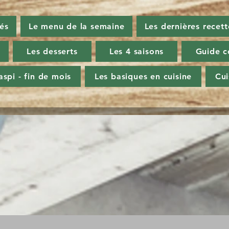
tés
Le menu de la semaine
Les dernières recett
Les desserts
Les 4 saisons
Guide c
aspi - fin de mois
Les basiques en cuisine
Cu