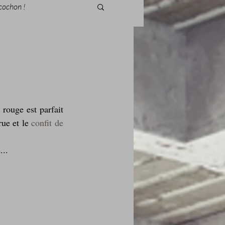
cochon !
des fleurs
rouge est parfait 
ue et le 
confit de 
Foire au vin
...
i Love Tomate !