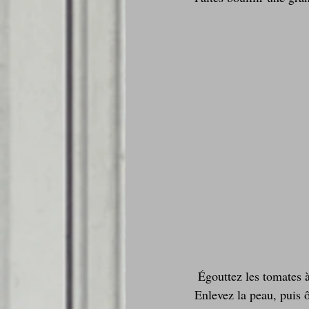
 Égouttez les tomates à l'aide d'une écumoire, puis plongez-les dans une bassine d'eau glacée. 
Enlevez la peau, puis 