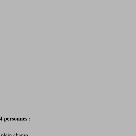
Laitages
La Montagne ça nous gagne !
 4 personnes :
 plein champ  