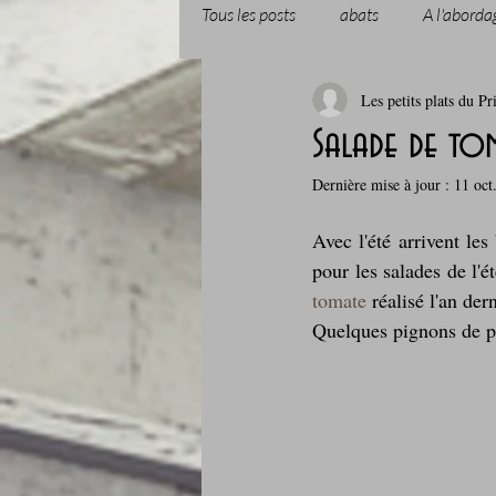
Tous les posts
abats
A l'aborda
Les petits plats du Pr
Boissons et cocktails
Boulange
Salade de to
Dernière mise à jour :
11 oct
Comfort food, les recettes doudou
Avec l'été arrivent les
pour les salades de l'é
Cuisine du Camping
Déjeuner 
tomate
 réalisé l'an der
Quelques pignons de pin,
Fondus de chocolat
fruits à c
Glaces, sorbets, desserts glacés