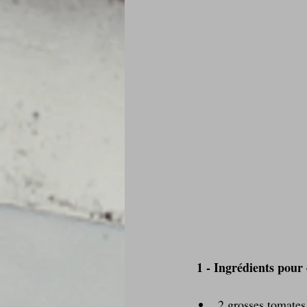
Je mange au bureau : gamelle, bento
 1 - Ingrédients pour
2 grosses tomates