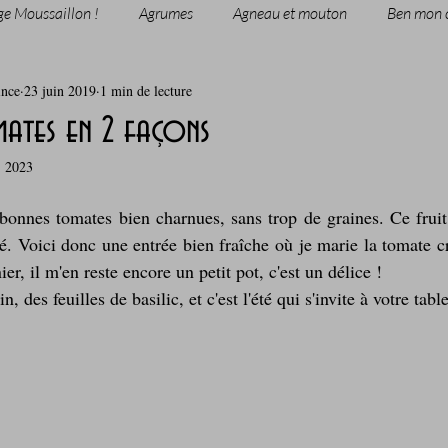
ge Moussaillon !
Agrumes
Agneau et mouton
Ben mon 
ince
23 juin 2019
1 min de lecture
rie
Breakfast
c'est la rentrée !
Chicken run
mates en 2 façons
. 2023
Coquillages et crustacés
Courges, cucurbitacées
cuisine 
 bonnes tomates bien charnues, sans trop de graines. Ce fruit 
té. Voici donc une entrée bien fraîche où je marie la tomate cr
sur l'herbe
Desserts - glaces - pâtisserie
Finger food, snack
nier, il m'en reste encore un petit pot, c'est un délice !
 des feuilles de basilic, et c'est l'été qui s'invite à votre table
oque
Garden Party - buffet - Verrines
Gâteau d'anniversaire
Grillades, barbecues et plancha
Healthy, léger, ou végétarien