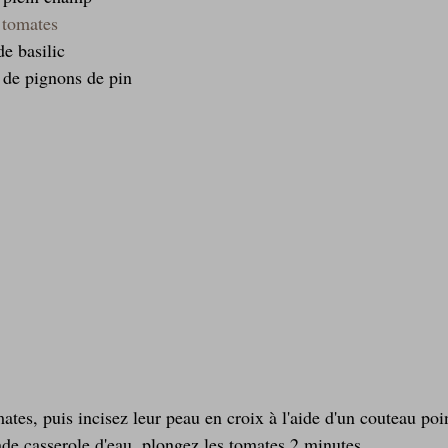
 tomates
e basilic  
 de pignons de pin 
ates, puis incisez leur peau en croix à l'aide d'un couteau poi
nde casserole d'eau, plongez les tomates 2 minutes.