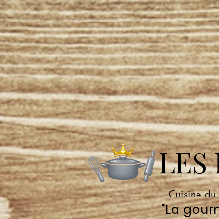
LES P
Cuisine du
"La gourm