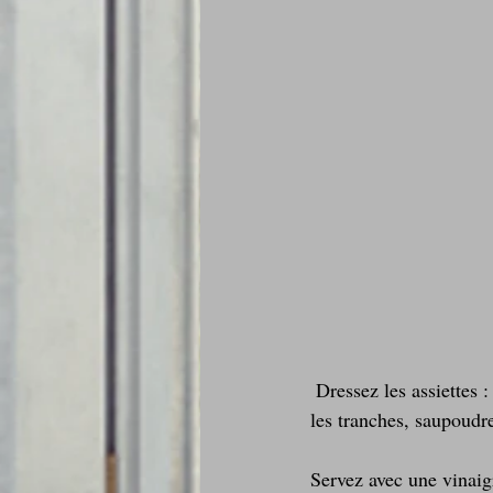
 Dressez les assiettes : alignez les tranches de tomates, puis déposez un peu de confit de tomates sur 
les tranches, saupoudre
Servez avec une vinaig