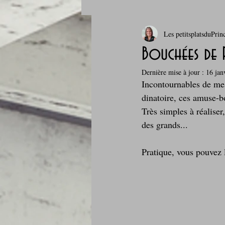
Les petitsplatsduPrin
Boissons et cocktails
Boulange
Bouchées de 
Dernière mise à jour :
16 jan
Comfort food, les recettes doudou
Incontournables de mes 
dinatoire, ces amuse-bo
Très simples à réalise
Cuisine du Camping
Déjeuner 
des grands...
Pratique, vous pouvez 
Fondus de chocolat
fruits à c
Glaces, sorbets, desserts glacés