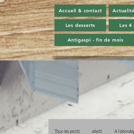
Accueil & contact
Actualit
Les desserts
Les 4
Antigaspi - fin de mois
Tous les posts
abats
A l'aborda