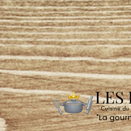
LES P
Cuisine du
"La gourm