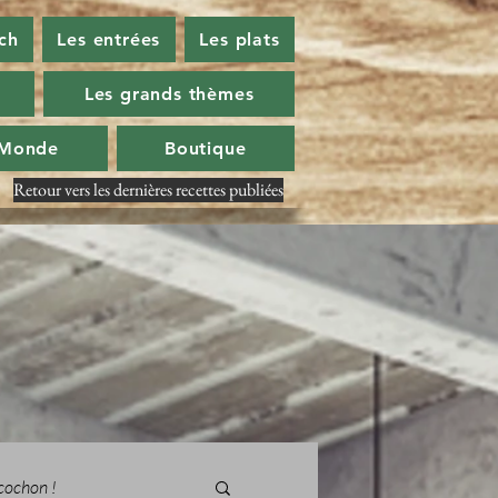
ch
Les entrées
Les plats
Les grands thèmes
 Monde
Boutique
Retour vers les dernières recettes publiées
cochon !