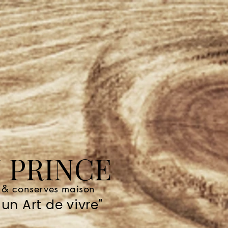
 PRINCE
e & conserves maison
un Art de vivre"