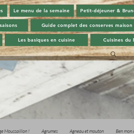
és
Le menu de la semaine
Petit-déjeuner & Brun
 saisons
Guide complet des conserves maison
Les basiques en cuisine
Cuisines du
ge Moussaillon !
Agrumes
Agneau et mouton
Ben mon 