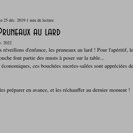
ce
25 déc. 2019
1 min de lecture
rie
Breakfast
c'est la rentrée !
Chicken run
Pruneaux au lard
v. 2022
Coquillages et crustacés
Courges, cucurbitacées
cuisine 
réveillons d'enfance, les pruneaux au lard ! Pour l'apéritif, le
uche font partie des musts à poser sur la table...
r, économiques, ces bouchées sucrées-salées sont appréciées d
sur l'herbe
Desserts - glaces - pâtisserie
Finger food, snack
les préparer en avance, et les réchauffer au dernier moment !
oque
Garden Party - buffet - Verrines
Gâteau d'anniversaire
Grillades, barbecues et plancha
Healthy, léger, ou végétarien