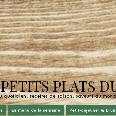
ETITS PLATS D
u quotidien, recettes de saison, saveurs du mo
és
Le menu de la semaine
Petit-déjeuner & Brun