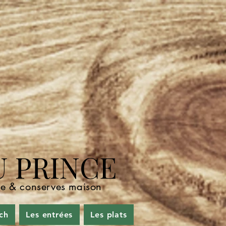
U PRINCE
nde & conserves maison
ch
Les entrées
Les plats