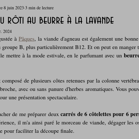
ce
8 juin 2023
3 min de lecture
rie
Breakfast
c'est la rentrée !
Chicken run
u rôti au beurre à la lavande
r. 2024
Coquillages et crustacés
Courges, cucurbitacées
cuisine 
ustée à 
Pâques
, la viande d'agneau est également une bonne 
u groupe B, plus particulièrement B12. Et on peut en manger t
beurre
u le mettre à la mode estivale, en le parfumant avec un 
sur l'herbe
Desserts - glaces - pâtisserie
Finger food, snack
t composé de plusieurs côtes retenues par la colonne vertébra
oque
Garden Party - buffet - Verrines
Gâteau d'anniversaire
la broche, avec ou sans panure d'herbes aromatiques. Vous pouv
our une présentation spectaculaire.
Grillades, barbecues et plancha
Healthy, léger, ou végétarien
carrés de 6 côtelettes pour 6 per
cher de me préparer deux 
rience, il m'a ainsi paré le morceau de viande, dégager les os 
 pour faciliter la découpe finale.
Laitages
La Montagne ça nous gagne !