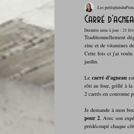
Les petitsplatsduPrin
Boissons et cocktails
Boulange
Carré d'agnea
Dernière mise à jour :
21 fév
Comfort food, les recettes doudou
Traditionnellement dég
zinc et de vitamines d
Cette fois ci j'ai voul
Cuisine du Camping
Déjeuner 
jardin.
carré d'agneau
Le 
 es
Fondus de chocolat
fruits à c
rôti au four, grillé à 
2 carrés en couronne p
Glaces, sorbets, desserts glacés
Je demande à mon bou
pour 2
. Avec son expé
prédécoupé chaque côte
Je mange au bureau : gamelle, bento