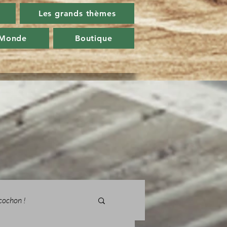
Les grands thèmes
 Monde
Boutique
cochon !