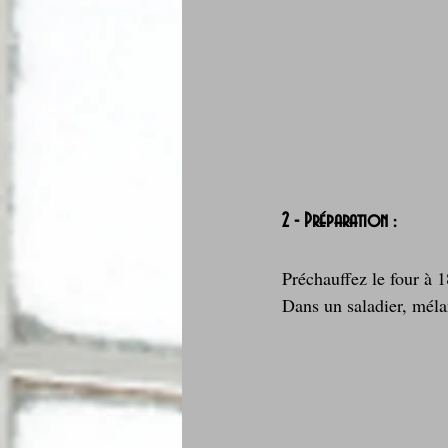
2 - Préparation :
Préchauffez le four à 
Dans un saladier, méla