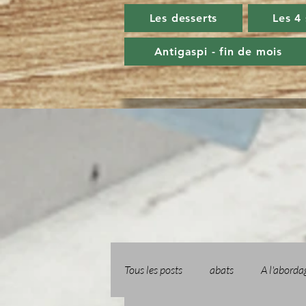
Les desserts
Les 4
Antigaspi - fin de mois
Tous les posts
abats
A l'aborda