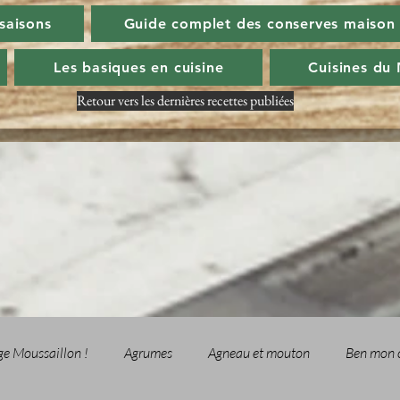
 saisons
Guide complet des conserves maison
Les basiques en cuisine
Cuisines du
Retour vers les dernières recettes publiées
ge Moussaillon !
Agrumes
Agneau et mouton
Ben mon 