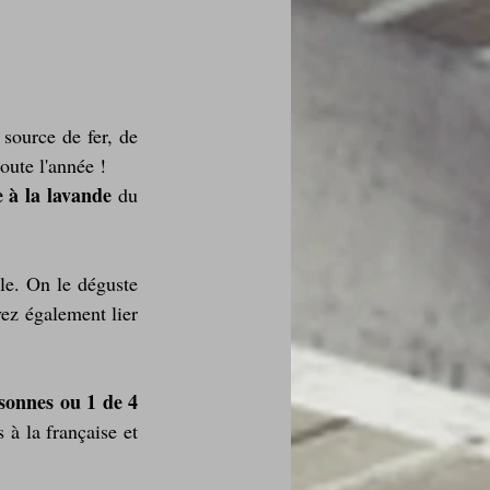
des fleurs
source de fer, de 
oute l'année !
 à la lavande
 du 
Foire au vin
le. On le déguste 
ez également lier 
i Love Tomate !
sonnes ou 1 de 4 
à la française et 