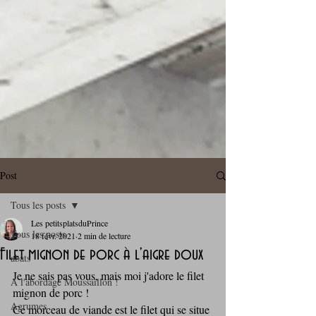
Post
Tous les posts
Les petitsplatsduPrince
Tous les posts
18 févr. 2021
2 min de lecture
Filet mignon de porc à l'aigre doux
abats
Je ne sais pas vous, mais moi j'adore le filet 
A l'abordage Moussaillon !
mignon de porc !
Agrumes
Ce morceau de viande est le filet qui se situe 