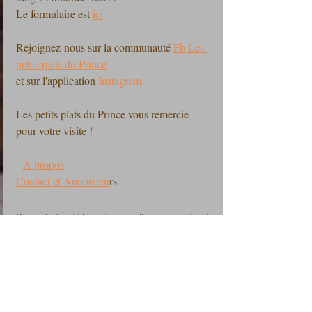
Le formulaire est 
ici
Rejoignez-nous sur la communauté 
Fb Les 
petits plats du Prince
et sur l'application 
Instagram
Les petits plats du Prince vous remercie 
pour votre visite !
A propos
Contact et Annonceu
rs
Mentions légales : (c) Les petits plats du Prince est propriétaire des 
droits de propriété intellectuelle et détient les droits d’usage sur tous 
les éléments accessibles sur le site internet, notamment les textes, 
images, graphismes, logos, vidéos, icônes et sons. Toute 
reproduction, représentation, modification, publication, adaptation de 
tout ou partie des éléments du site, quel que soit le moyen ou le 