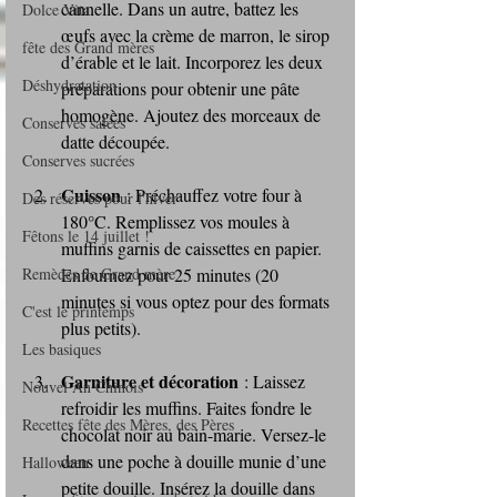
cannelle. Dans un autre, battez les 
Dolce Vita
œufs avec la crème de marron, le sirop 
fête des Grand mères
d’érable et le lait. Incorporez les deux 
Déshydratation
préparations pour obtenir une pâte 
homogène. Ajoutez des morceaux de 
Conserves salées
datte découpée.
Conserves sucrées
Cuisson
 : Préchauffez votre four à 
Des réserves pour l'hiver
180°C. Remplissez vos moules à 
Fêtons le 14 juillet !
muffins garnis de caissettes en papier. 
Remèdes de Grand mère
Enfournez pour 25 minutes (20 
minutes si vous optez pour des formats 
C'est le printemps
plus petits).
Les basiques
Garniture et décoration
 : Laissez 
Nouvel An Chinois
refroidir les muffins. Faites fondre le 
Recettes fête des Mères, des Pères
chocolat noir au bain-marie. Versez-le 
dans une poche à douille munie d’une 
Halloween
petite douille. Insérez la douille dans 