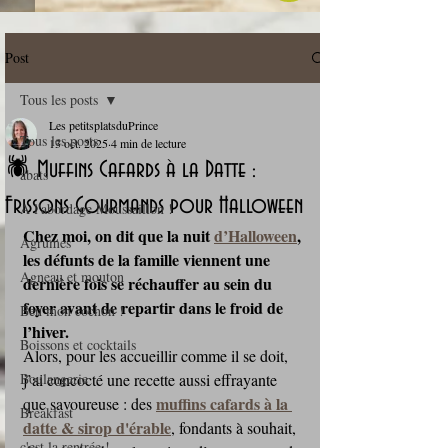
Post
Tous les posts
Les petitsplatsduPrince
Tous les posts
13 oct. 2025
4 min de lecture
🕷️ Muffins Cafards à la Datte :
abats
Frissons Gourmands pour Halloween
A l'abordage Moussaillon !
Chez moi, on dit que la nuit 
d’Halloween
, 
Agrumes
les défunts de la famille viennent une 
Agneau et mouton
dernière fois se réchauffer au sein du 
foyer avant de repartir dans le froid de 
Ben mon cochon !
l’hiver.
Boissons et cocktails
Alors, pour les accueillir comme il se doit, 
Boulangerie
j’ai concocté une recette aussi effrayante 
muffins cafards à la 
que savoureuse : des 
Breakfast
datte & sirop d'érable
, fondants à souhait, 
c'est la rentrée !