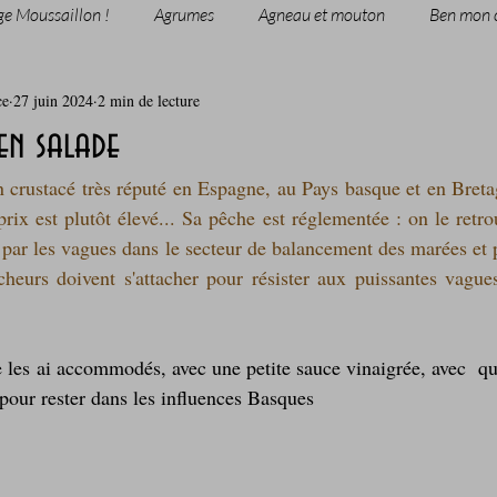
ge Moussaillon !
Agrumes
Agneau et mouton
Ben mon 
ce
27 juin 2024
2 min de lecture
rie
Breakfast
c'est la rentrée !
Chicken run
en salade
un crustacé très réputé en Espagne, au Pays basque et en Breta
Coquillages et crustacés
Courges, cucurbitacées
cuisine 
 prix est plutôt élevé... Sa pêche est réglementée : on le retro
cheurs doivent s'attacher pour résister aux puissantes vagues
sur l'herbe
Desserts - glaces - pâtisserie
Finger food, snack
oque
Garden Party - buffet - Verrines
Gâteau d'anniversaire
pour rester dans les influences Basques
Grillades, barbecues et plancha
Healthy, léger, ou végétarien