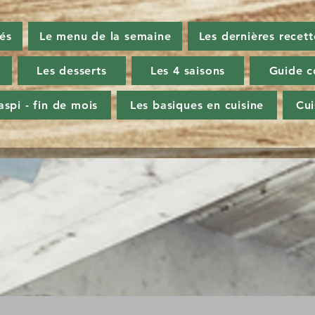
tés
Le menu de la semaine
Les dernières recett
Les desserts
Les 4 saisons
Guide c
aspi - fin de mois
Les basiques en cuisine
Cu