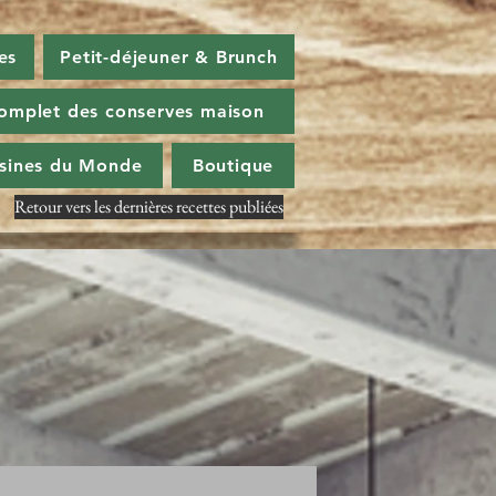
es
Petit-déjeuner & Brunch
omplet des conserves maison
isines du Monde
Boutique
Retour vers les dernières recettes publiées