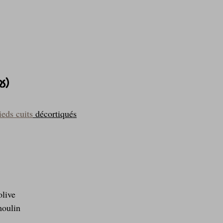
rs)
eds cuits
 décortiqués
olive
moulin