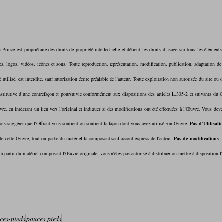
Prince est propriétaire des droits de propriété intellectuelle et détient les droits d’usage sur tous les éléments a
, logos, vidéos, icônes et sons. Toute reproduction, représentation, modification, publication, adaptation de 
 utilisé, est interdite, sauf autorisation écrite préalable de l'auteur. Toute exploitation non autorisée du site ou
e, en intégrant un lien vers l'original et indiquer si des modifications ont été effectuées à l'Œuvre. Vous deve
ois suggérer que l'Offrant vous soutient ou soutient la façon dont vous avez utilisé son Œuvre. 
Pas d’Utilisat
de cette Œuvre, tout ou partie du matériel la composant sauf accord express de l'auteur. 
Pas de modifications
 
à partir du matériel composant l'Œuvre originale, vous n'êtes pas autorisé à distribuer ou mettre à disposition 
ces-pieds
pouces pieds