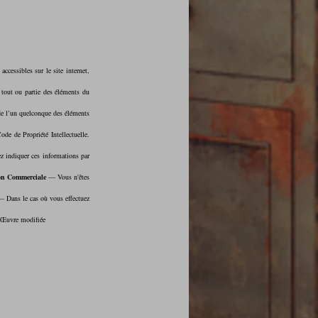
ccessibles sur le site internet, 
tout ou partie des éléments du 
 de l’un quelconque des éléments 
qu’il contient sera considérée comme constitutive d’une contrefaçon et poursuivie conformément aux dispositions des articles L.335-2 et suivants du Code de Propriété Intellectuelle. 
z indiquer ces informations par 
ion Commerciale
 — Vous n'êtes 
— Dans le cas où vous effectuez 
l'Œuvre modifiée