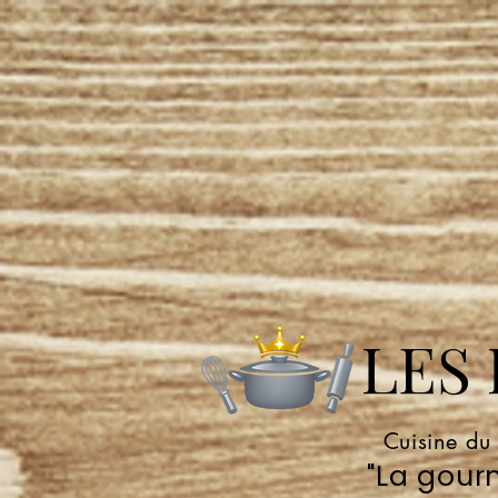
LES P
Cuisine du
"La gourm