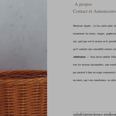
A propos
Contact et Annonceurs
Mentions légales : (c) Les petits plats du 
notamment les textes, images, graphismes
site, quel que soit le moyen ou le procédé
Attribution 
— Vous devez créditer l'Œuvr
tous les moyens raisonnables, sans toutef
pas autorisé à faire un usage commercial 
un remix, que vous transformez, ou créez 
salade
xipister
pouce pied
pou