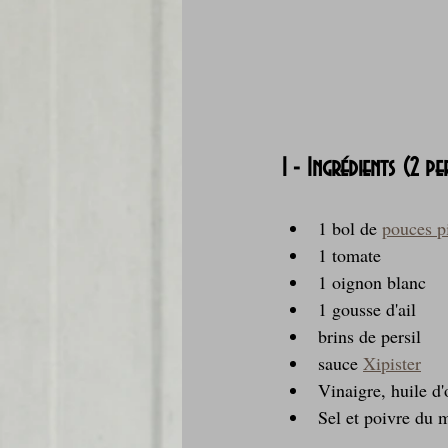
1 - Ingrédients (2 pe
1 bol de 
pouces pi
1 tomate
1 oignon blanc
1 gousse d'ail
brins de persil
sauce 
Xipister
Vinaigre, huile d'
Sel et poivre du 