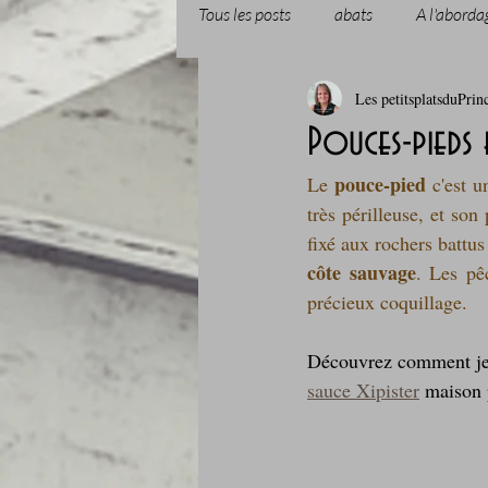
Tous les posts
abats
A l'aborda
Les petitsplatsduPrin
Boissons et cocktails
Boulange
Pouces-pieds 
pouce-pied
Le 
 c'est 
Comfort food, les recettes doudou
très périlleuse, et son
côte sauvage
. Les pê
Cuisine du Camping
Déjeuner 
précieux coquillage.
Fondus de chocolat
fruits à c
sauce Xipister
 maison 
Glaces, sorbets, desserts glacés