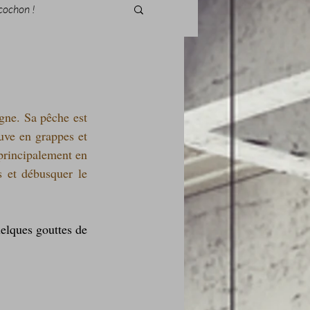
cochon !
gne. Sa pêche est 
des fleurs
uve en grappes et 
fixé aux rochers battus par les vagues dans le secteur de balancement des marées et principalement en 
 et débusquer le 
Foire au vin
Découvrez comment je les ai accommodés, avec une petite sauce vinaigrée, avec  quelques gouttes de 
i Love Tomate !