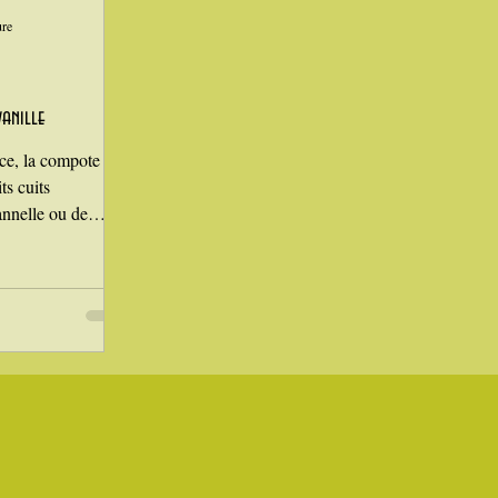
ure
anille
ce, la compote de
ts cuits
nnelle ou de