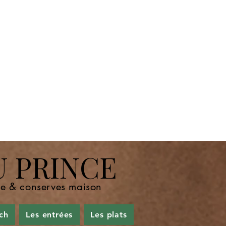
U PRINCE
nde & conserves maison
ch
Les entrées
Les plats