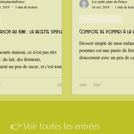
etitsplatsduPrince
Les petits plats du Prince
t. 2019
3 min de lecture
16 oct. 2018
1 min de lect
fête des Grand mères
ison au kiwi : la recette simple et
Compote de pommes à la v
Dessert simple de mon enfan
pommes est une purée de frui
aourts maison, ce n'est pas très
doucement avec un peu de ca
 du lait, des ferments,
vanille en ce...
ent un peu de sucre, et c'est tout !
se natures, et je les agrémente ensuite,
 des saisons, avec des fruits frais, ou
 de compote, de confiture... A
u petit déjeuner, pour un brunch
pourquoi pas en dessert ? En cette
 c'est le kiwi qui a la vedette, alors,
kiwi ! Mais comme le fruit est
👉 Voir toutes les entrées
 acide et que