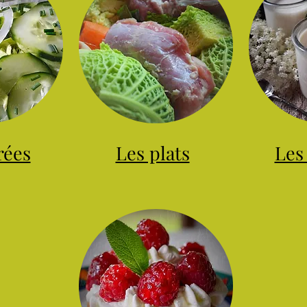
rées
Les plats
Les 