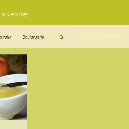
 nouveautés.
cktails
Boulangerie
Connexion/Inscription
cucurbitacées
ire au vin
glacés
Laitages