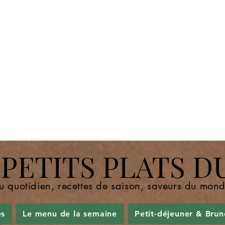
ETITS PLATS D
u quotidien, recettes de saison, saveurs du mo
és
Le menu de la semaine
Petit-déjeuner & Brun