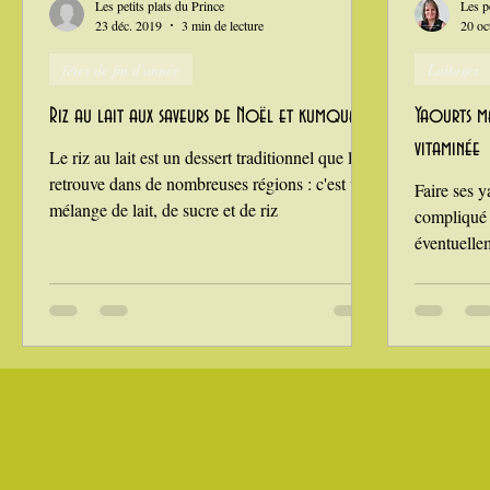
Les petits plats du Prince
Les p
23 déc. 2019
3 min de lecture
20 oc
fêtes de fin d'année
Laitages
La Montagne ça nous gagne !
Riz au lait aux saveurs de Noël et kumquats
Yaourts ma
vitaminée
Le riz au lait est un dessert traditionnel que l'on
retrouve dans de nombreuses régions : c'est un
Faire ses y
mélange de lait, de sucre et de riz
compliqué :
éventuellem
Je les lais
en fonction
sous forme
déguster a
vitaminé, ou 
mi octobre,
yaourts au 
légèrement