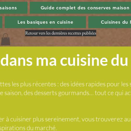
 saisons
Guide complet des conserves maison
Les basiques en cuisine
Cuisines du
Retour vers les dernières recettes publiées
dans ma cuisine d
ttes les plus récentes : des idées rapides pour les 
 de saison, des desserts gourmands… tout ce qui
der à cuisiner plus sereinement, vous trouverez a
nspirations du marché.