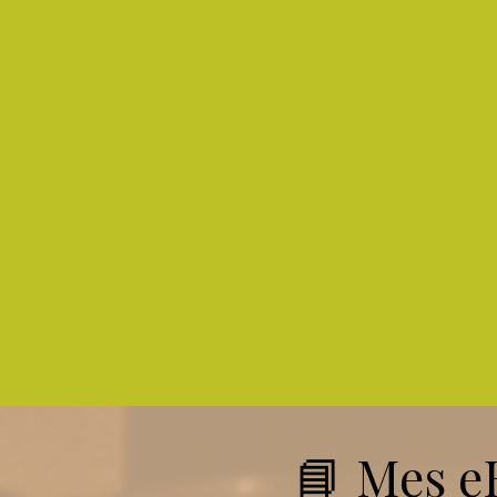
📘 Mes eB