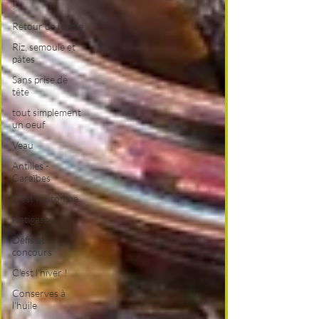
!
Retour de l'école
Riz, semoule et
pâtes
Sans prise de
tête
tout simplement
un oeuf
Veau
Antilles -
Caraïbes
C'est l'automne
Antigaspi
Défis et
concours
C'est l'hiver !
Conserves à
l'huile