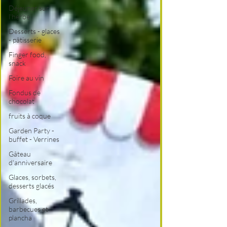
Déjeuner sur
l'herbe
Desserts - glaces
- pâtisserie
Finger food,
snack
Foire au vin
Fondus de
chocolat
fruits à coque
Garden Party -
buffet - Verrines
Gâteau
d'anniversaire
Glaces, sorbets,
desserts glacés
Grillades,
barbecues et
plancha