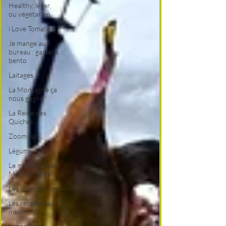
Healthy, léger,
ou végétarien
i Love Tomate !
Je mange au
bureau : gamelle,
bento
Laitages
La Montagne ça
nous gagne !
La Reine des
Quiches
Zoom sur ...
Légumes
Le meilleur de la
Méditerranée
Les champignons
Les recettes au
melon