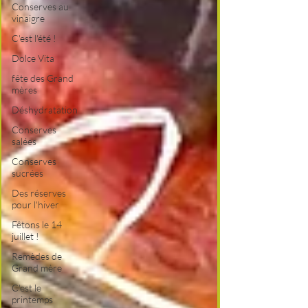
Conserves au
vinaigre
C'est l'été !
Dolce Vita
fête des Grand
mères
Déshydratation
Conserves
salées
Conserves
sucrées
Des réserves
pour l'hiver
Fêtons le 14
juillet !
Remèdes de
Grand mère
C'est le
printemps