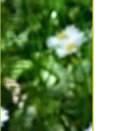
Ben mon cochon
!
Boissons et
cocktails
Boulangerie
Breakfast
c'est la rentrée !
Chicken run
Comfort food,
les recettes
doudou
Coquillages et
crustacés
Courges,
cucurbitacées
cuisine des
fleurs
Cuisine du
Camping