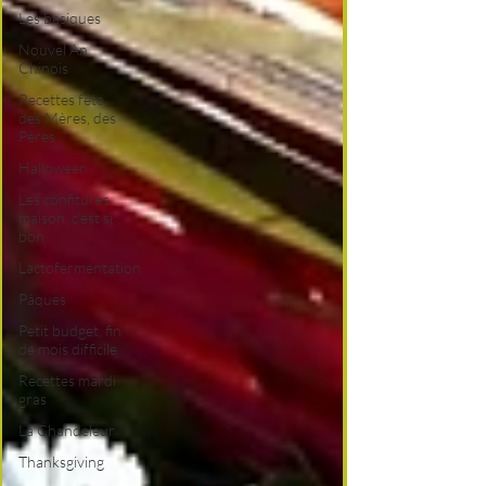
Les basiques
Nouvel An
Chinois
Recettes fête
des Mères, des
Pères
Halloween
Les confitures
maison, c'est si
bon
Lactofermentation
Pâques
Petit budget, fin
de mois difficile
Recettes mardi
gras
La Chandeleur
Thanksgiving