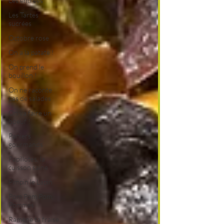
Les entrées
Les Tartes
sucrées
Octobre rose
On a la patate !
On prend le
bouillon !
On ne raconte
pas de salades
On va faire un
boeuf !
Paniers
gourmands
Papillotes, la
cuisson saine
Pimpin le Lapin
Pom Pom Pom,
Pommes
Ramène ta fraise