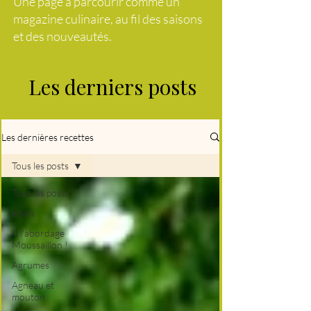
Une page à parcourir comme un
magazine culinaire, au fil des saisons
et des nouveautés.
Les derniers posts
Les dernières recettes
Tous les posts
Tous les posts
abats
A l'abordage
Moussaillon !
Agrumes
Agneau et
mouton