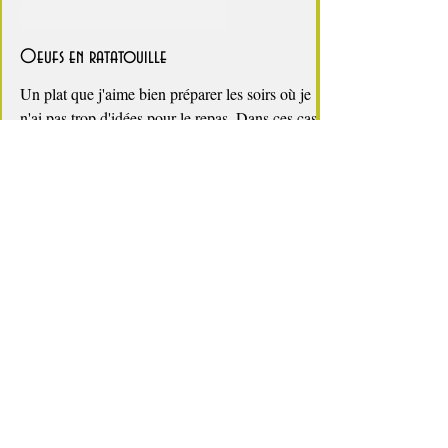
2 min de lecture
Petit budget, fin de mois difficile
Oeufs en ratatouille
Un plat que j'aime bien préparer les soirs où je
n'ai pas trop d'idées pour le repas. Dans ces cas
les oeufs sont toujours une solution...