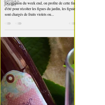
d'Afrque &
Figues confites au sirop de vanille
d'Orient
Occupation du week end, on profite de cette fin
d'été pour récolter les figues du jardin, les figuiers
sont chargés de fruits violets ou...