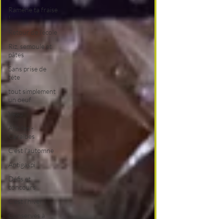
Ramène ta fraise
!
Retour de l'école
Riz, semoule et
pâtes
Sans prise de
tête
tout simplement
un oeuf
Veau
Antilles -
Caraïbes
C'est l'automne
Antigaspi
Défis et
concours
C'est l'hiver !
Conserves à