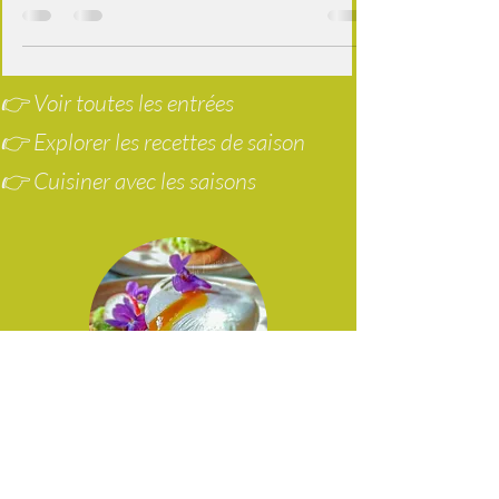
aux épices
Pour le dessert d'aujourd'hui, j'ai eu envie de
m'amuser un peu, et d'associer la fraise à la
mûre... clin d’œil printem
👉 Voir toutes les entrées
👉 Explorer les recettes de saison
👉 Cuisiner avec les saisons