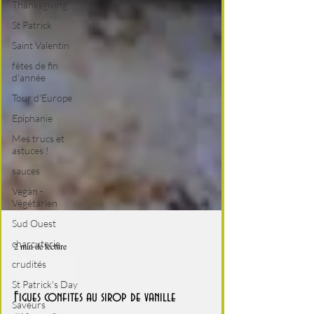
Thanksgiving
St Patrick
Saint Valentin
fêtes de fin
d'année
Tour d'Europe
Epiphanie
Mes trucs et
astuces !
sauces
Vegan -
Végétarien
Sud Ouest
charcuterie
crudités
2 min de lecture
St Patrick's Day
C'est l'été !
Saveurs