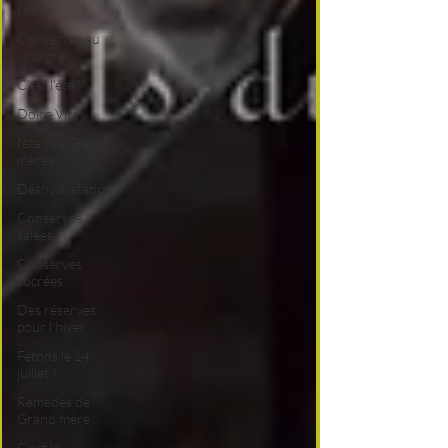
l'huile
Conserves au
vinaigre
C'est l'été !
Dolce Vita
fête des Grand
mères
Déshydratation
Conserves
salées
Conserves
sucrées
Des réserves
pour l'hiver
Fêtons le 14
juillet !
Remèdes de
Grand mère
C'est le