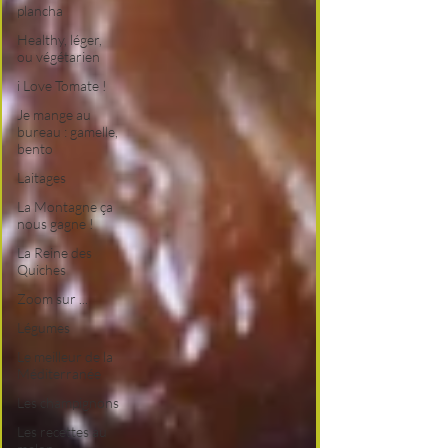
plancha
Healthy, léger,
ou végétarien
i Love Tomate !
Je mange au
bureau : gamelle,
bento
Laitages
La Montagne ça
nous gagne !
La Reine des
Quiches
Zoom sur ...
Légumes
Le meilleur de la
Méditerranée
Les champignons
Les recettes au