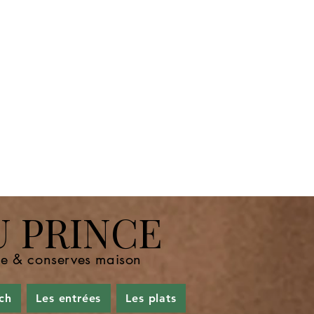
U PRINCE
nde & conserves maison
ch
Les entrées
Les plats