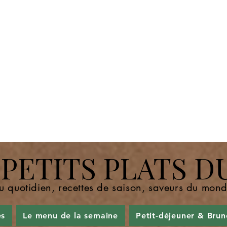
ETITS PLATS D
u quotidien, recettes de saison, saveurs du mo
és
Le menu de la semaine
Petit-déjeuner & Brun