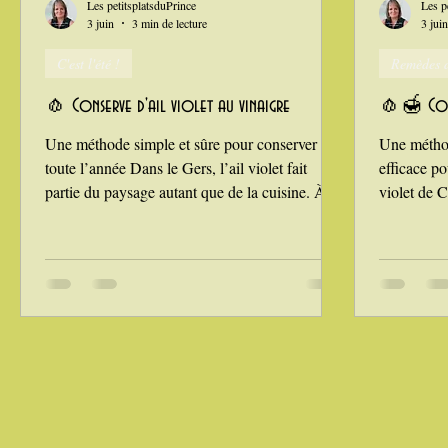
Les petitsplatsduPrince
Les p
3 juin
3 min de lecture
3 juin
C'est l'été !
Remèdes 
La Montagne ça nous gagne !
🧄 Conserve d'ail violet au vinaigre
🧄🍯 Cons
Une méthode simple et sûre pour conserver l’ail
Une méthod
toute l’année Dans le Gers, l’ail violet fait
efficace po
partie du paysage autant que de la cuisine. À
violet de C
Cadours, dès le mois de juin, les champs
trouve en v
embaument : la récolte commence, les têtes
juste après 
sont mises à sécher une quinzaine de jours, puis
chance d’ha
viennent l’épluchage, les tresses — les
pouvoir m’
fameuses manouilles — et enfin les étals des
voisine pro
marchés. J’aime déguster l’ail tout juste récolté,
ne manque 
encore frais, juteux, presque croquant. Mais
saison pas
pour en profiter toute l’a
question 