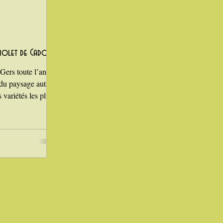
violet de Cadours
 Gers toute l’année
e du paysage autant
 variétés les plus
de Cadours, reconnu
e place de choix.
es parfumées et sa
t un
 du Sud‑Ouest :
s, croûtons frottés,
’il touche et