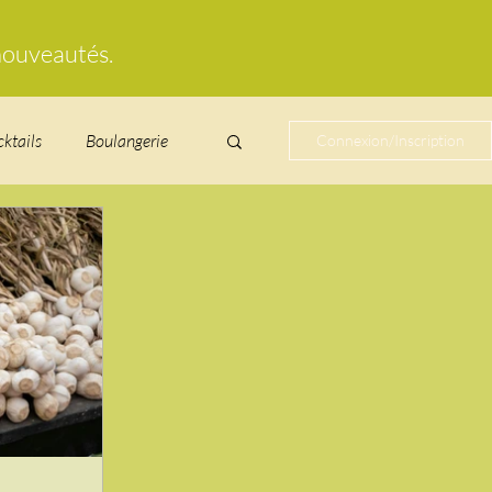
 nouveautés.
cktails
Boulangerie
Connexion/Inscription
cucurbitacées
ire au vin
glacés
Laitages