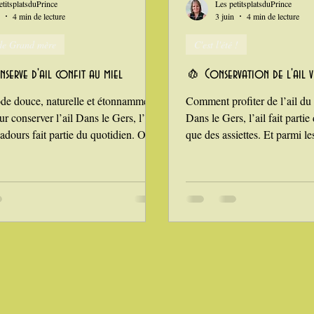
etitsplatsduPrince
Les petitsplatsduPrince
4 min de lecture
3 juin
4 min de lecture
de Grand mère
C'est l'été !
erve d'ail confit au miel
🧄 Conservation de l'ail 
e douce, naturelle et étonnamment
Comment profiter de l’ail du
ur conserver l’ail Dans le Gers, l’ail
Dans le Gers, l’ail fait parti
adours fait partie du quotidien. On le
que des assiettes. Et parmi les
rac ou tressé dès le début de l’été,
emblématiques, l’ail violet 
la récolte et le séchage. J’ai la
AOP depuis 2016, occupe un
biter tout près de Cadours, et de
Ses têtes charnues, ses gouss
approvisionner directement chez ma
belle couleur violacée en fon
ductrice — autant dire que l’ail frais
incontournable de la cuisine
jamais à la maison. Mais une fois la
persillades, salades de tomate
sée, se pose toujours la même
tourin… il parfume tout ce qu
: comm
même mon environneme