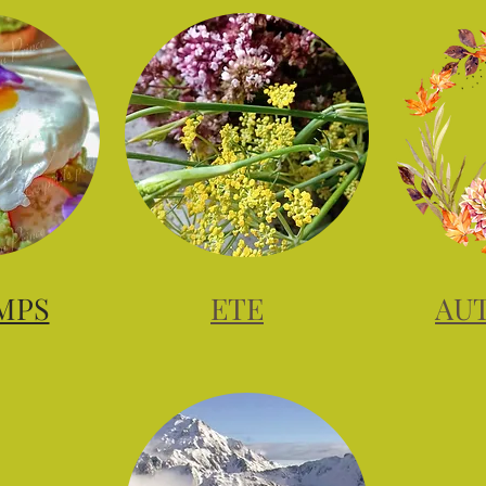
MPS
ETE
AU