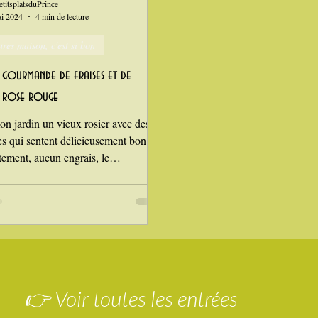
etitsplatsduPrince
i 2024
4 min de lecture
ures maison, c'est si bon
 gourmande de fraises et de
e rose rouge
on jardin un vieux rosier avec des
es qui sentent délicieusement bon.
tement, aucun engrais, le
..
👉 Voir toutes les entrées