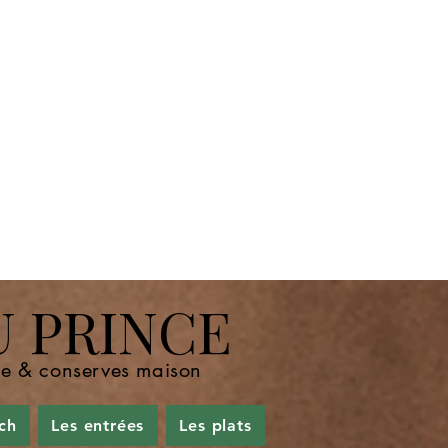
U PRINCE
nde & conserves maison
ch
Les entrées
Les plats