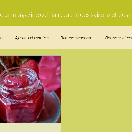
un magazine culinaire, au fil des saisons et des
es
Agneau et mouton
Ben mon cochon !
Boissons et co
food, les recettes doudou
Coquillages et crustacés
Courges, 
herbe
Desserts - glaces - pâtisserie
Finger food, snack
Fo
t - Verrines
Gâteau d'anniversaire
Glaces, sorbets, desserts 
n
i Love Tomate !
Je mange au bureau : gamelle, bento