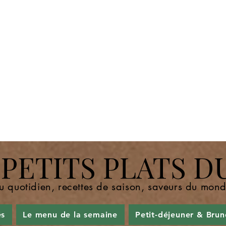
ETITS PLATS D
u quotidien, recettes de saison, saveurs du mo
és
Le menu de la semaine
Petit-déjeuner & Brun