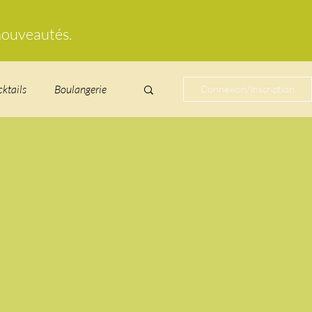
 nouveautés.
cktails
Boulangerie
Connexion/Inscription
cucurbitacées
ire au vin
glacés
Laitages