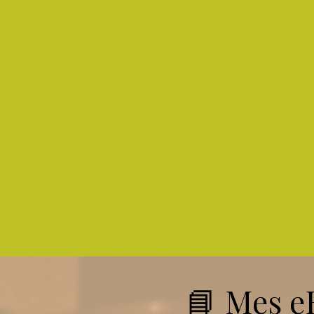
📘 Mes eB