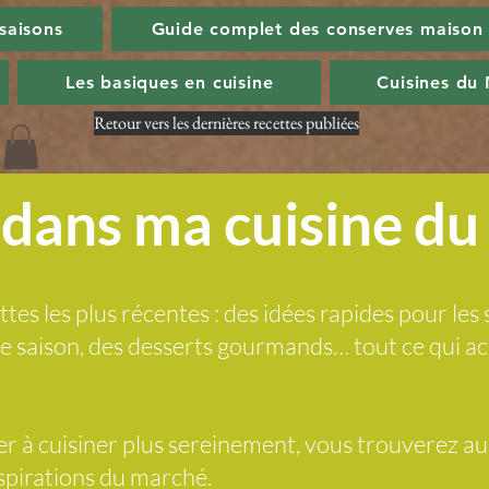
 saisons
Guide complet des conserves maison
Les basiques en cuisine
Cuisines du
Retour vers les dernières recettes publiées
dans ma cuisine d
ttes les plus récentes : des idées rapides pour les 
 de saison, des desserts gourmands… tout ce qui
der à cuisiner plus sereinement, vous trouverez a
nspirations du marché.