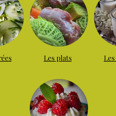
rées
Les plats
Les 