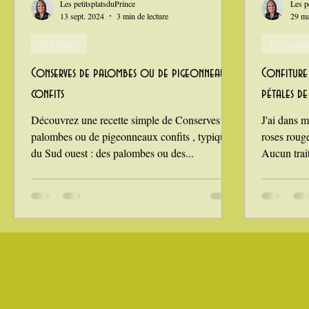
Les petitsplatsduPrince
Les p
13 sept. 2024
3 min de lecture
29 ma
Sud Ouest
Les confit
La Montagne ça nous gagne !
Conserves de palombes ou de pigeonneaux
Confiture
confits
pétales d
Découvrez une recette simple de Conserves de
J'ai dans m
palombes ou de pigeonneaux confits , typique
roses roug
du Sud ouest : des palombes ou des...
Aucun trai
sauvageon.