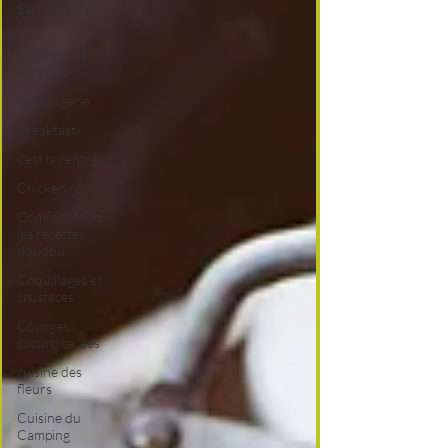
Ben mon cochon
!
Boissons et
cocktails
Boulangerie
Breakfast
c'est la rentrée !
Chicken run
Comfort food,
les recettes
doudou
Coquillages et
crustacés
Courges,
cucurbitacées
cuisine des
fleurs
Cuisine du
Camping