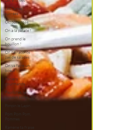
Les entrées
Les Tartes
sucrées
Octobre rose
On a la patate !
On prend le
bouillon !
On ne raconte
pas de salades
On va faire un
boeuf !
Paniers
gourmands
Papillotes, la
cuisson saine
Pimpin le Lapin
Pom Pom Pom,
Pommes
Ramène ta fraise