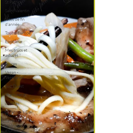
St Patrick
Saint Valentin
fêtes de fin
d'année
Tour d'Europe
Epiphanie
Mes trucs et
astuces !
sauces
Vegan -
Végétarien
Sud Ouest
charcuterie
crudités
St Patrick's Day
Saveurs
d'Afrque &
d'Orient