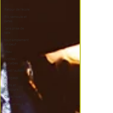
!
Retour de l'école
Riz, semoule et
pâtes
Sans prise de
tête
tout simplement
un oeuf
Veau
Antilles -
Caraïbes
C'est l'automne
Antigaspi
Défis et
concours
C'est l'hiver !
Conserves à
l'huile