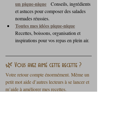
un pique‑nique
   Conseils, ingrédients 
et astuces pour composer des salades 
nomades réussies.
Toutes mes idées pique‑nique
Recettes, boissons, organisation et 
inspirations pour vos repas en plein air.
🌿 Vous avez aimé cette recette ?
Votre retour compte énormément. Même un 
petit mot aide d’autres lecteurs à se lancer et 
m’aide à améliorer mes recettes.
👉 Le formulaire est juste en bas de la 
page : pas besoin de s’identifier. Il suffit 
de choisir un nombre d’étoiles ⭐ et de 
laisser votre commentaire.