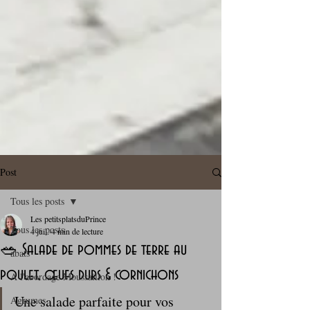
Post
Tous les posts
Les petitsplatsduPrince
Tous les posts
4 juil.
4 min de lecture
🥗 Salade de pommes de terre au
abats
poulet, œufs durs & cornichons
A l'abordage Moussaillon !
Une salade parfaite pour vos 
Agrumes