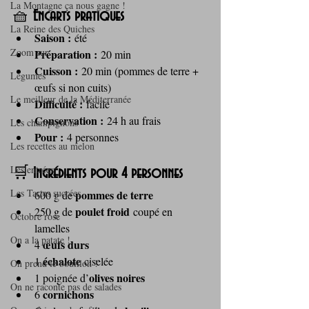
La Montagne ça nous gagne !
🧺 
Encarts pratiques
La Reine des Quiches
Saison :
 été
Zoom sur ...
Préparation :
 20 min
Cuisson :
 20 min (pommes de terre + 
Légumes
œufs si non cuits)
Le meilleur de la Méditerranée
Difficulté :
 facile
Conservation :
 24 h au frais
Les champignons
Pour :
 4 personnes
Les recettes au melon
Les entrées
🛒 
Ingrédients pour 4 personnes
Les Tartes sucrées
pommes de terre
600 g de 
poulet froid
250 g de 
 coupé en 
Octobre rose
lamelles
On a la patate !
œufs durs
4 
échalote
1 
 ciselée
On prend le bouillon !
olives noires
1 poignée d’
On ne raconte pas de salades
cornichons
6 