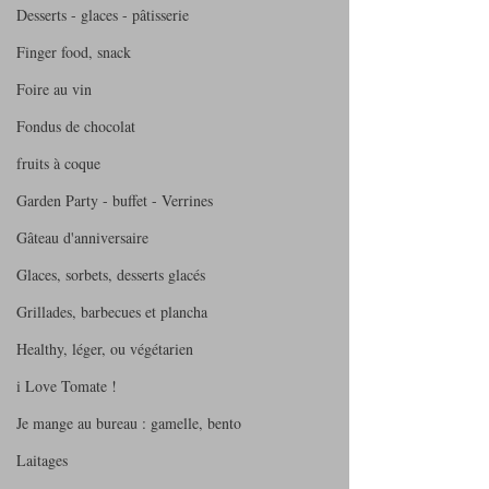
Desserts - glaces - pâtisserie
Finger food, snack
Foire au vin
Fondus de chocolat
fruits à coque
Garden Party - buffet - Verrines
Gâteau d'anniversaire
Glaces, sorbets, desserts glacés
Grillades, barbecues et plancha
Healthy, léger, ou végétarien
i Love Tomate !
Je mange au bureau : gamelle, bento
Laitages