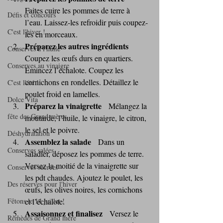
Faites cuire les pommes de terre à 
Défis et concours
l’eau. Laissez-les refroidir puis coupez-
C'est l'hiver !
les en morceaux.
Préparez les autres ingrédients
Conserves à l'huile
Coupez les œufs durs en quartiers. 
Conserves au vinaigre
Émincez l’échalote. Coupez les 
cornichons en rondelles. Détaillez le 
C'est l'été !
poulet froid en lamelles.
Dolce Vita
Préparez la vinaigrette
   Mélangez la 
fête des Grand mères
moutarde, l’huile, le vinaigre, le citron, 
le sel et le poivre.
Déshydratation
Assemblez la salade
   Dans un 
Conserves salées
saladier, déposez les pommes de terre. 
Versez la moitié de la vinaigrette sur 
Conserves sucrées
les pdt chaudes. Ajoutez le poulet, les 
Des réserves pour l'hiver
œufs, les olives noires, les cornichons 
Fêtons le 14 juillet !
et l’échalote.
Assaisonnez et finalisez
   Versez le 
Remèdes de Grand mère