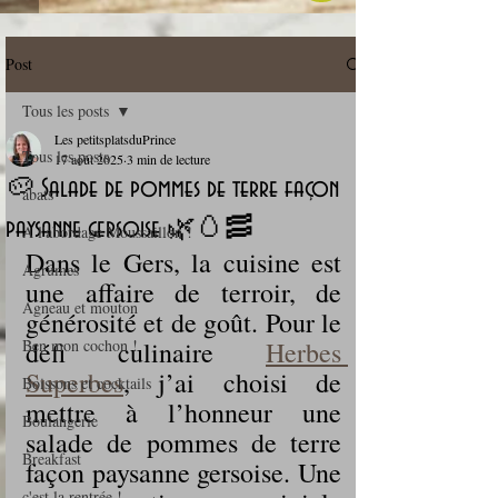
Post
Tous les posts
Les petitsplatsduPrince
Tous les posts
17 août 2025
3 min de lecture
🥔 Salade de pommes de terre façon
abats
paysanne gersoise 🌿🥚🥓
A l'abordage Moussaillon !
Dans le Gers, la cuisine est 
Agrumes
une affaire de terroir, de 
Agneau et mouton
générosité et de goût. Pour le 
Ben mon cochon !
défi culinaire 
Herbes 
Superbes
, j’ai choisi de 
Boissons et cocktails
mettre à l’honneur une 
Boulangerie
salade de pommes de terre 
Breakfast
façon paysanne gersoise. Une 
c'est la rentrée !