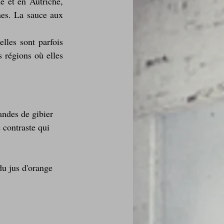
 et en Autriche, 
hes. La sauce aux 
lles sont parfois 
 régions où elles 
andes de gibier 
 contraste qui 
du jus d'orange 