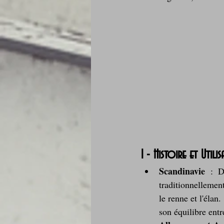
Je mange au bureau : gamelle, bento
1 - Histoire et Utili
Scandinavie
 : D
traditionnellement
le renne et l'élan
son équilibre entr