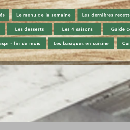
tés
Le menu de la semaine
Les dernières recett
Les desserts
Les 4 saisons
Guide c
aspi - fin de mois
Les basiques en cuisine
Cu