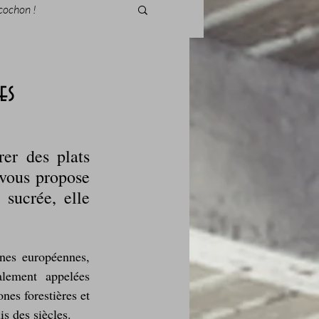
cochon !
es
des fleurs
er des plats 
vous propose 
Foire au vin
sucrée, elle 
nes européennes, 
lement appelées 
es forestières et 
i Love Tomate !
s des siècles.