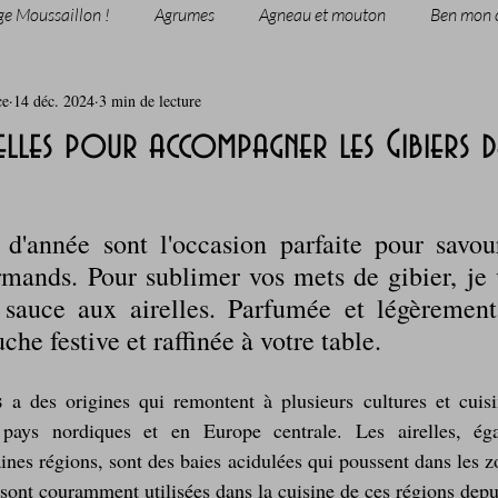
ge Moussaillon !
Agrumes
Agneau et mouton
Ben mon 
ce
14 déc. 2024
3 min de lecture
rie
Breakfast
c'est la rentrée !
Chicken run
elles pour accompagner les Gibiers d
Coquillages et crustacés
Courges, cucurbitacées
cuisine 
 d'année sont l'occasion parfaite pour savour
mands. Pour sublimer vos mets de gibier, je 
sur l'herbe
Desserts - glaces - pâtisserie
Finger food, snack
 sauce aux airelles. Parfumée et légèrement 
che festive et raffinée à votre table.
oque
Garden Party - buffet - Verrines
Gâteau d'anniversaire
s
 a des origines qui remontent à plusieurs cultures et cuisi
ays nordiques et en Europe centrale. Les airelles, éga
nes régions, sont des baies acidulées qui poussent dans les zon
Grillades, barbecues et plancha
Healthy, léger, ou végétarien
sont couramment utilisées dans la cuisine de ces régions depui