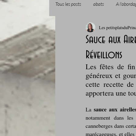
Tous les posts
abats
A l'aborda
Les petitsplatsduPrin
Boissons et cocktails
Boulange
Sauce aux Air
Réveillons
Comfort food, les recettes doudou
Les fêtes de fin
généreux et gour
Cuisine du Camping
Déjeuner 
cette recette de
apportera une tou
Fondus de chocolat
fruits à c
sauce aux airelle
La 
notamment dans les p
canneberges dans certai
Glaces, sorbets, desserts glacés
marécageuses, et elles 