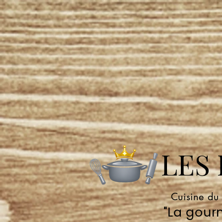
LES P
Cuisine du
"La gourm