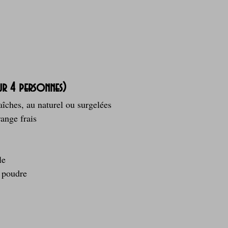
ur 4 personnes)
raîches, au naturel ou surgelées
ange frais
le
 poudre