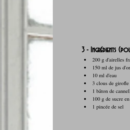
3 - Ingrédients (po
200 g d'airelles f
150 ml de jus d'or
10 ml d'eau
3 clous de girofle
1 bâton de cannel
100 g de sucre en
1 pincée de sel