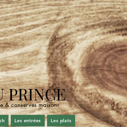
U PRINCE
nde & conserves maison
ch
Les entrées
Les plats