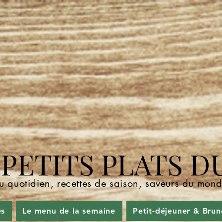
ETITS PLATS D
u quotidien, recettes de saison, saveurs du mo
és
Le menu de la semaine
Petit-déjeuner & Brun