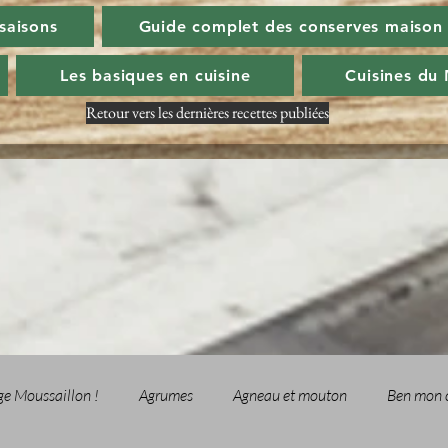
 saisons
Guide complet des conserves maison
Les basiques en cuisine
Cuisines du
Retour vers les dernières recettes publiées
ge Moussaillon !
Agrumes
Agneau et mouton
Ben mon 