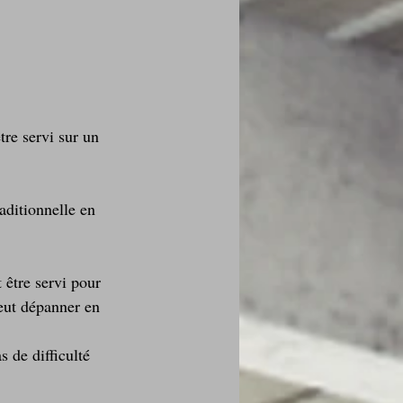
des fleurs
tre servi sur un 
Foire au vin
aditionnelle en 
 être servi pour 
eut dépanner en 
i Love Tomate !
 de difficulté 