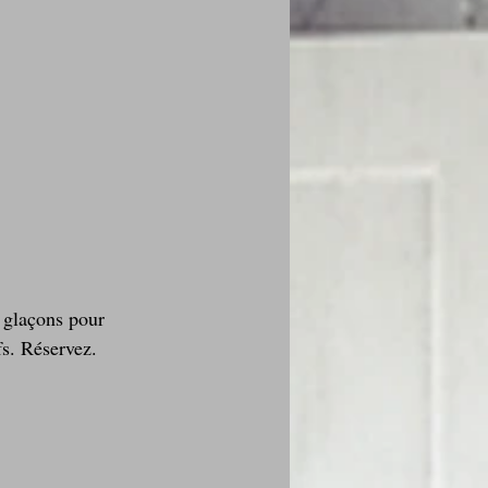
 glaçons pour 
fs. Réservez.