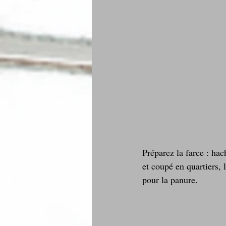
Préparez la farce : hac
et coupé en quartiers, 
pour la panure.