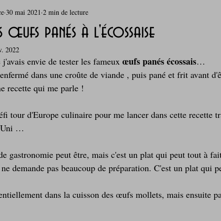
ce
30 mai 2021
2 min de lecture
rie
Breakfast
c'est la rentrée !
Chicken run
es œufs panés à l'écossaise
v. 2022
Coquillages et crustacés
Courges, cucurbitacées
cuisine 
œufs panés écossais
j'avais envie de tester les fameux 
…
nfermé dans une croûte de viande , puis pané et frit avant d'ê
e recette qui me parle !
sur l'herbe
Desserts - glaces - pâtisserie
Finger food, snack
défi tour d'Europe culinaire pour me lancer dans cette recette tr
 Uni …
oque
Garden Party - buffet - Verrines
Gâteau d'anniversaire
de gastronomie peut être, mais c'est un plat qui peut tout à fait
i ne demande pas beaucoup de préparation. C'est un plat qui p
Grillades, barbecues et plancha
Healthy, léger, ou végétarien
sentiellement dans la cuisson des œufs mollets, mais ensuite pas
Laitages
La Montagne ça nous gagne !