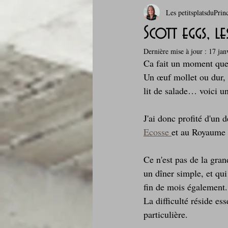
Les petitsplatsduPrin
Boissons et cocktails
Boulange
Scott eggs, l
Dernière mise à jour :
17 jan
Comfort food, les recettes doudou
Ca fait un moment que 
Un œuf mollet ou dur, e
lit de salade… voici un
Cuisine du Camping
Déjeuner 
J'ai donc profité d'un 
Ecosse 
et au Royaume
Fondus de chocolat
fruits à c
Ce n'est pas de la gran
un dîner simple, et qu
Glaces, sorbets, desserts glacés
fin de mois également.
La difficulté réside es
particulière.
Je mange au bureau : gamelle, bento