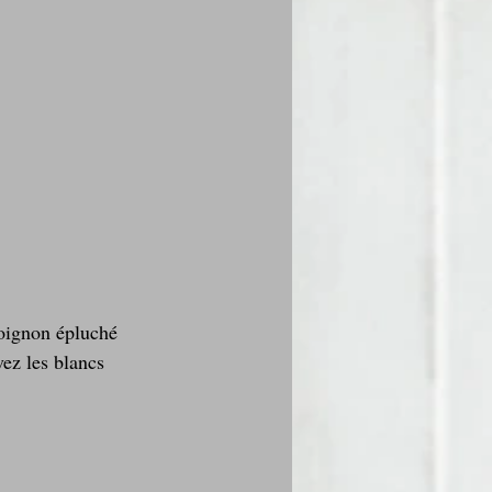
'oignon épluché 
vez les blancs 