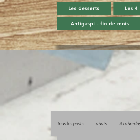
Les desserts
Les 4
Antigaspi - fin de mois
Tous les posts
abats
A l'aborda