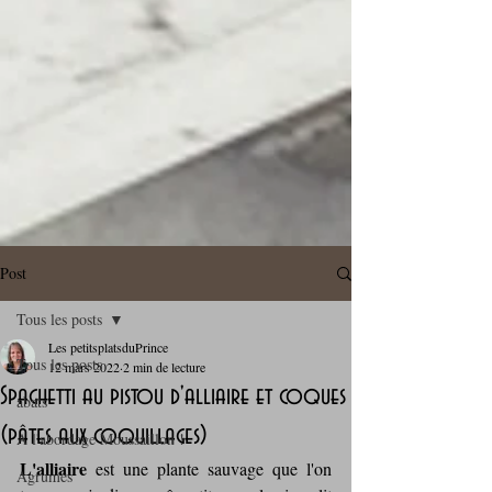
Post
Tous les posts
Les petitsplatsduPrince
Tous les posts
12 mars 2022
2 min de lecture
Spaghetti au pistou d'alliaire et coques
abats
(pâtes aux coquillages)
A l'abordage Moussaillon !
L'alliaire 
est une plante sauvage que l'on 
Agrumes