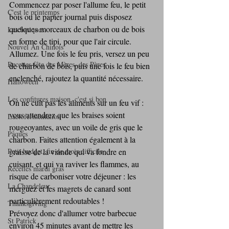
Commencez par poser l'allume feu, le petit 
C'est le printemps
bois ou le papier journal puis disposez 
quelques morceaux de charbon ou de bois 
Les basiques
en forme de tipi, pour que l'air circule. 
Nouvel An Chinois
Allumez. Une fois le feu pris, versez un peu 
Recettes fête des Mères, des Pères
de charbon de bois, puis une fois le feu bien 
enclenché, rajoutez la quantité nécessaire.
Halloween
Les confitures maison, c'est si bon
On ne cuit pas les aliments sur un feu vif : 
vous attendrez que les braises soient 
Lactofermentation
rougeoyantes, avec un voile de gris que le 
Pâques
charbon. Faites attention également à la 
graisse de la viande qui va fondre en 
Petit budget, fin de mois difficile
cuisant, et qui va raviver les flammes, au 
Recettes mardi gras
risque de carboniser votre déjeuner : les 
La Chandeleur
merguez et les magrets de canard sont 
particulièrement redoutables !
Thanksgiving
Prévoyez donc d'allumer votre barbecue 
St Patrick
environ 45 minutes avant de mettre les 