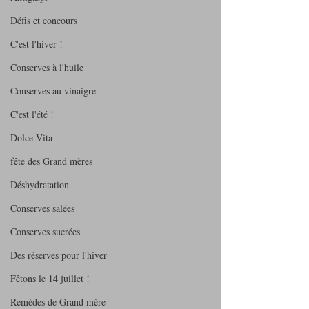
Défis et concours
C'est l'hiver !
Conserves à l'huile
Conserves au vinaigre
C'est l'été !
Dolce Vita
fête des Grand mères
Déshydratation
Conserves salées
Conserves sucrées
Des réserves pour l'hiver
Fêtons le 14 juillet !
Remèdes de Grand mère