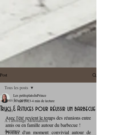
Post
Tous les posts
Les petitsplatsduPrince
Tous les posts
31 mai 2023
4 min de lecture
Trucs & Astuces pour réussir un barbecue
abats
Avec l'été revient le temps des réunions entre 
A l'abordage Moussaillon !
amis ou en famille autour du barbecue !
Agrumes
Profiter d'un moment convivial autour de 