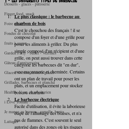
1 - Les différents types de barbecue
Desserts - glaces - pâtisserie
Finger food, snack
Le plus classique : le barbecue au 
charbon de bois
Foire au vin
C'est le chouchou des français ! il se 
Fondus de chocolat
compose d'un foyer et d'une grille pour 
fruits à coque
poser les aliments à griller. Du plus 
simple composé d'un récipient et d'une 
Garden Party - buffet - Verrines
grille, on peut aussi trouver dans cette 
Gâteau d'anniversaire
catégorie les barbecues dit "en dur", 
avec maçonnerie et cheminée. Certains 
Glaces, sorbets, desserts glacés
ont un plan de travail pour poser les 
Grillades, barbecues et plancha
plats, et un emplacement pour stocker 
bois ou charbon.
Healthy, léger, ou végétarien
Le barbecue électrique
i Love Tomate !
Facile d'utilisation, il évite la laborieuse 
Je mange au bureau : gamelle, bento
étape de l'allumage des braises, et n'a 
pas de flammes. C'est souvent le seul 
Laitages
autorisé dans des zones où les risques 