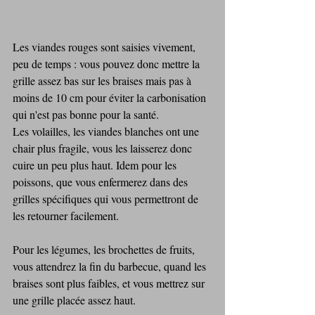
Les viandes rouges sont saisies vivement, 
peu de temps : vous pouvez donc mettre la 
grille assez bas sur les braises mais pas à 
moins de 10 cm pour éviter la carbonisation 
qui n'est pas bonne pour la santé.
Les volailles, les viandes blanches ont une 
chair plus fragile, vous les laisserez donc 
cuire un peu plus haut. Idem pour les 
poissons, que vous enfermerez dans des 
grilles spécifiques qui vous permettront de 
les retourner facilement.
Pour les légumes, les brochettes de fruits, 
vous attendrez la fin du barbecue, quand les 
braises sont plus faibles, et vous mettrez sur 
une grille placée assez haut.