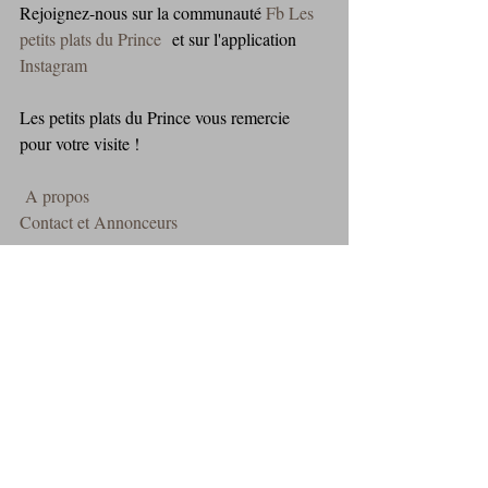
Rejoignez-nous sur la communauté 
Fb Les 
petits plats du Prince
  et sur l'application 
Instagram
Les petits plats du Prince vous remercie 
pour votre visite !
A propos
Contact et Annonceurs
Mentions légales : (c) Les petits plats du Prince est propriétaire des 
droits de propriété intellectuelle et détient les droits d’usage sur tous 
les éléments accessibles sur le site internet, notamment les textes, 
images, graphismes, logos, vidéos, icônes et sons. Toute 
reproduction, représentation, modification, publication, adaptation de 
tout ou partie des éléments du site, quel que soit le moyen ou le 
procédé utilisé, est interdite, sauf autorisation écrite préalable de : 
https://www.lespetitsplatsduprince.com/
 Toute exploitation non 