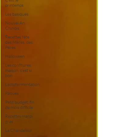
printemps
Les basiques
Nouvel An
Chinois
Recettes fête
des Mères, des
Pères
Halloween
Les confitures
maison, c'est si
bon
Lactofermentation
Pâques
Petit budget, fin
de mois difficile
Recettes mardi
gras
La Chandeleur