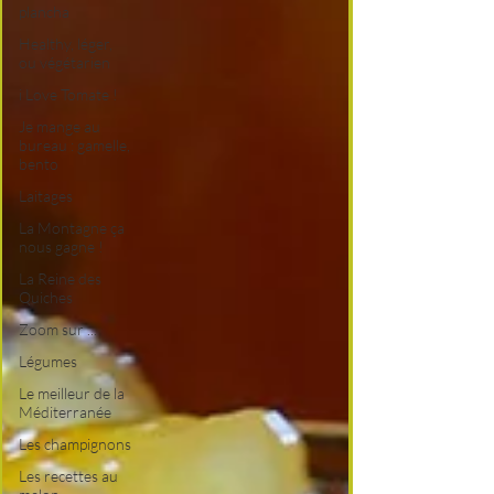
plancha
Healthy, léger,
ou végétarien
i Love Tomate !
Je mange au
bureau : gamelle,
bento
Laitages
La Montagne ça
nous gagne !
La Reine des
Quiches
Zoom sur ...
Légumes
Le meilleur de la
Méditerranée
Les champignons
Les recettes au