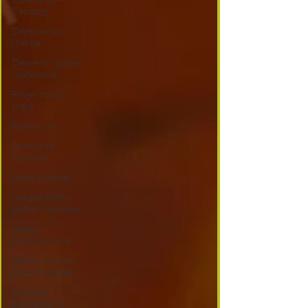
Camping
Déjeuner sur
l'herbe
Desserts - glaces
- pâtisserie
Finger food,
snack
Foire au vin
Fondus de
chocolat
fruits à coque
Garden Party -
buffet - Verrines
Gâteau
d'anniversaire
Glaces, sorbets,
desserts glacés
Grillades,
barbecues et