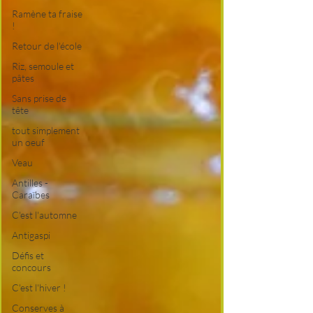
Ramène ta fraise
!
Retour de l'école
Riz, semoule et
pâtes
Sans prise de
tête
tout simplement
un oeuf
Veau
Antilles -
Caraïbes
C'est l'automne
Antigaspi
Défis et
concours
C'est l'hiver !
Conserves à