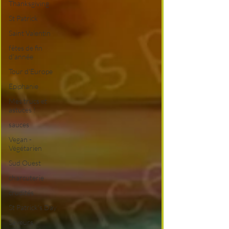
Thanksgiving
St Patrick
Saint Valentin
fêtes de fin
d'année
Tour d'Europe
Epiphanie
Mes trucs et
astuces !
sauces
Vegan -
Végétarien
Sud Ouest
charcuterie
crudités
St Patrick's Day
Saveurs