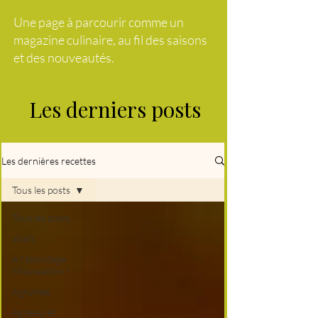
Une page à parcourir comme un
magazine culinaire, au fil des saisons
et des nouveautés.
Les derniers posts
Les dernières recettes
Tous les posts
Tous les posts
abats
A l'abordage
Moussaillon !
Agrumes
Agneau et