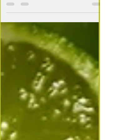
monde : Afrique, Amérique du Sud, Indonésie,
Amérique Centrale, Inde… Chaque voyage est
pour moi une aventure humaine, faite de
rencontres fabuleuses et d’échanges gourmands
avec les habitants. J’aime rapporter dans mes
valises des recettes authentiques, confiées par
ceux qui les préparent au quotidien. Au Costa
Rica , j’ai été émerveillée par la profusion de
fruits tropicaux