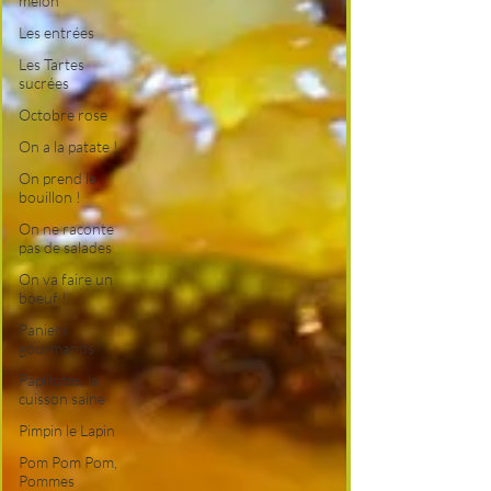
melon
Les entrées
Les Tartes
sucrées
Octobre rose
On a la patate !
On prend le
bouillon !
On ne raconte
pas de salades
On va faire un
boeuf !
Paniers
gourmands
Papillotes, la
cuisson saine
Pimpin le Lapin
Pom Pom Pom,
Pommes