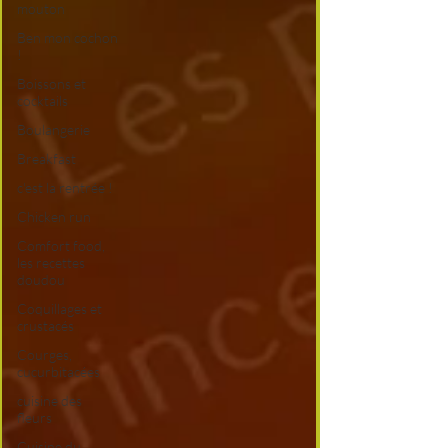
mouton
Ben mon cochon
!
Boissons et
cocktails
Boulangerie
Breakfast
c'est la rentrée !
Chicken run
Comfort food,
les recettes
doudou
Coquillages et
crustacés
Courges,
cucurbitacées
cuisine des
fleurs
Cuisine du