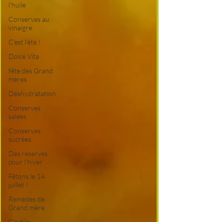
l'huile
Conserves au
vinaigre
C'est l'été !
Dolce Vita
fête des Grand
mères
Déshydratation
Conserves
salées
Conserves
sucrées
Des réserves
pour l'hiver
Fêtons le 14
juillet !
Remèdes de
Grand mère
C'est le