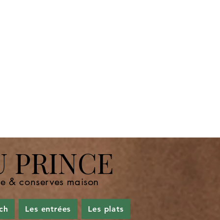
U PRINCE
nde & conserves maison
ch
Les entrées
Les plats