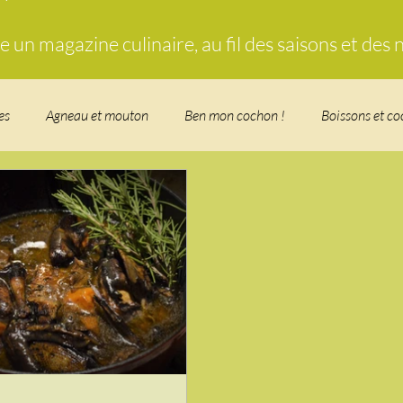
un magazine culinaire, au fil des saisons et des
es
Agneau et mouton
Ben mon cochon !
Boissons et co
food, les recettes doudou
Coquillages et crustacés
Courges, 
herbe
Desserts - glaces - pâtisserie
Finger food, snack
Fo
t - Verrines
Gâteau d'anniversaire
Glaces, sorbets, desserts 
n
i Love Tomate !
Je mange au bureau : gamelle, bento