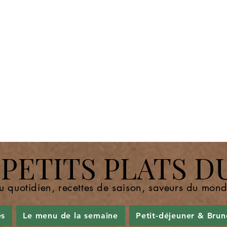
ETITS PLATS D
u quotidien, recettes de saison, saveurs du mo
és
Le menu de la semaine
Petit-déjeuner & Brun