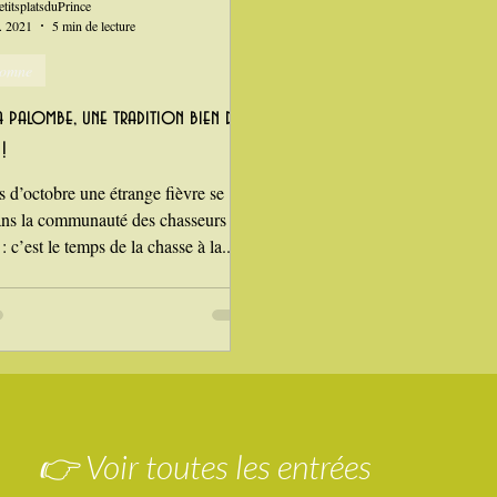
etitsplatsduPrince
. 2021
5 min de lecture
utomne
a palombe, une tradition bien du
!
s d’octobre une étrange fièvre se
ns la communauté des chasseurs du
 c’est le temps de la chasse à la...
👉 Voir toutes les entrées