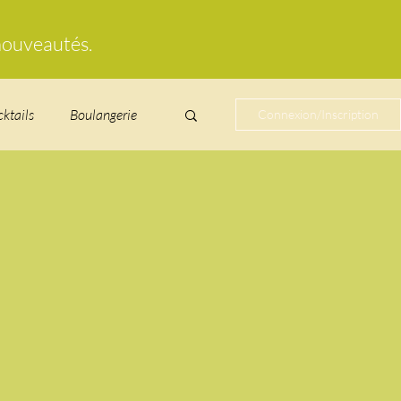
 nouveautés.
cktails
Boulangerie
Connexion/Inscription
cucurbitacées
ire au vin
glacés
Laitages