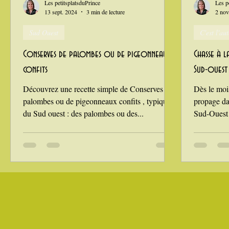
Les petitsplatsduPrince
Les p
13 sept. 2024
3 min de lecture
2 nov
Sud Ouest
C'est l'a
La Montagne ça nous gagne !
Conserves de palombes ou de pigeonneaux
Chasse à l
confits
Sud-ouest 
Découvrez une recette simple de Conserves de
Dès le moi
palombes ou de pigeonneaux confits , typique
propage da
du Sud ouest : des palombes ou des...
Sud-Ouest :