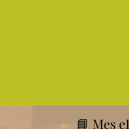
📘 Mes eB