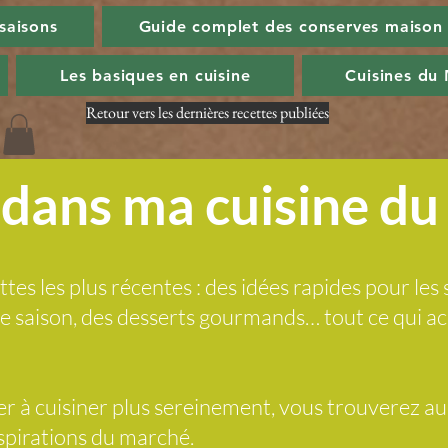
 saisons
Guide complet des conserves maison
Les basiques en cuisine
Cuisines du
Retour vers les dernières recettes publiées
dans ma cuisine d
ttes les plus récentes : des idées rapides pour les 
 de saison, des desserts gourmands… tout ce qui
der à cuisiner plus sereinement, vous trouverez a
nspirations du marché.