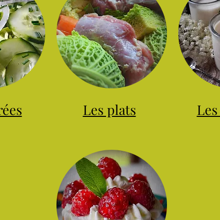
rées
Les plats
Les 