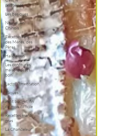
printemps
Les basiques
Nouvel An
Chinois
Recettes fête
des Mères, des
Pères
Halloween
Les confitures
maison, c'est si
bon
Lactofermentation
Pâques
Petit budget, fin
de mois difficile
Recettes mardi
gras
La Chandeleur