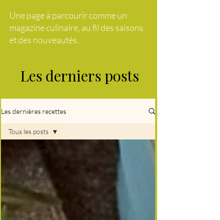
Une page à parcourir comme un
magazine culinaire, au fil des saisons
et des nouveautés.
Les derniers posts
Les dernières recettes
Tous les posts
Tous les posts
abats
A l'abordage
Moussaillon !
Agrumes
Agneau et