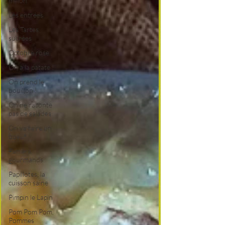
melon
Les entrées
Les Tartes
sucrées
Octobre rose
On a la patate !
On prend le
bouillon !
On ne raconte
pas de salades
On va faire un
boeuf !
Paniers
gourmands
Papillotes, la
cuisson saine
Pimpin le Lapin
Pom Pom Pom,
Pommes