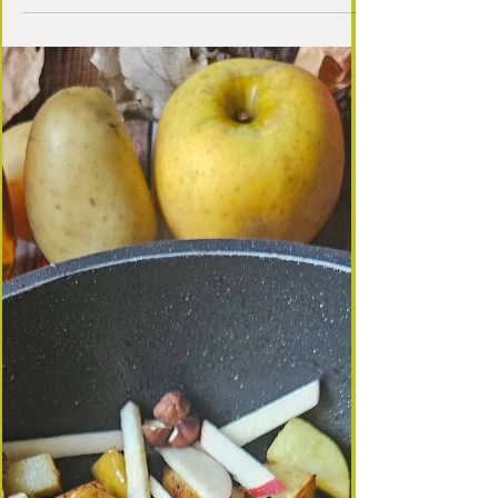
direction la Normandie ! Cette version gourmande
marie des pommes fondantes , des pommes de
terre dorées , des lardons grillés , une touche de
Calvados , et surtout un camembert au lait cru qui
fond délicieusement à la cuisson. Une recette
réconfortante, parfaite pour un dîner convivial, et
idéale quand on n’a pas de reblochon sous la
main. Et puis… chez nou