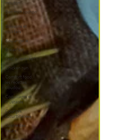
mouton
Ben mon cochon
!
Boissons et
cocktails
Boulangerie
Breakfast
c'est la rentrée !
Chicken run
Comfort food,
les recettes
doudou
Coquillages et
crustacés
Courges,
cucurbitacées
cuisine des
fleurs
Cuisine du