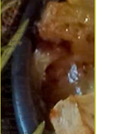
Camping
Déjeuner sur
l'herbe
Desserts - glaces
- pâtisserie
Finger food,
snack
Foire au vin
Fondus de
chocolat
fruits à coque
Garden Party -
buffet - Verrines
Gâteau
d'anniversaire
Glaces, sorbets,
desserts glacés
Grillades,
barbecues et