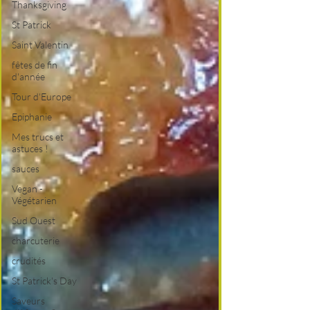
Thanksgiving
St Patrick
Saint Valentin
fêtes de fin
d'année
Tour d'Europe
Epiphanie
Mes trucs et
astuces !
sauces
Vegan -
Végétarien
Sud Ouest
charcuterie
crudités
St Patrick's Day
Saveurs