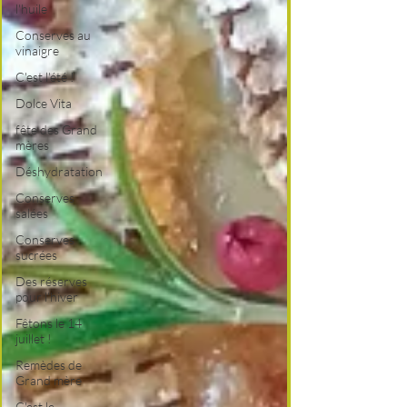
l'huile
Conserves au
vinaigre
C'est l'été !
Dolce Vita
fête des Grand
mères
Déshydratation
Conserves
salées
Conserves
sucrées
Des réserves
pour l'hiver
Fêtons le 14
juillet !
Remèdes de
Grand mère
C'est le