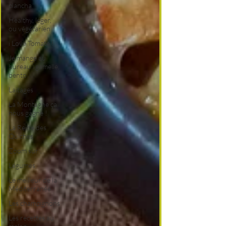
plancha
Healthy, léger,
ou végétarien
i Love Tomate !
Je mange au
bureau : gamelle,
bento
Laitages
La Montagne ça
nous gagne !
La Reine des
Quiches
Zoom sur ...
Légumes
Le meilleur de la
Méditerranée
Les champignons
Les recettes au