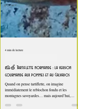
d'Afrque &
d'Orient
4 min de lecture
Comfort food, les recettes doudou
🧀🍏 Tartiflette normande : la version
gourmande aux pommes et au Calvados
Quand on pense tartiflette, on imagine
immédiatement le reblochon fondu et les
montagnes savoyardes… mais aujourd’hui,