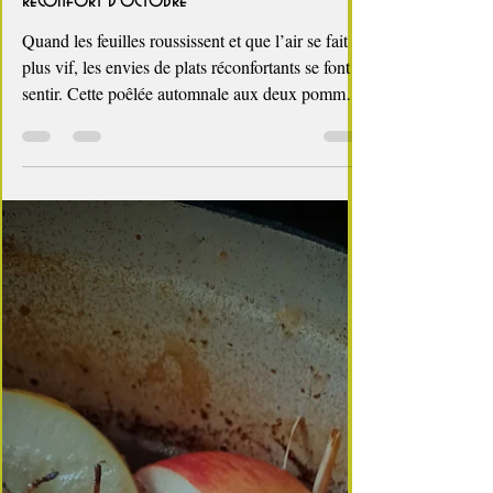
🍁 Poêlée automnale aux deux pommes et
sirop d’érable : douceur rustique et
réconfort d’octobre
Quand les feuilles roussissent et que l’air se fait
plus vif, les envies de plats réconfortants se font
sentir. Cette poêlée automnale aux deux pommes
et sirop d’érable est une ode à la saison : des
pommes de terre fondantes, des pommes fruitées
légèrement caramélisées, et une touche sucrée-
salée qui évoque les forêts canadiennes. Une
recette simple, végétarienne , mais pleine de
caractère, qui peut aussi accompagner à merveille
une volaille rôtie ou un magret de canard po