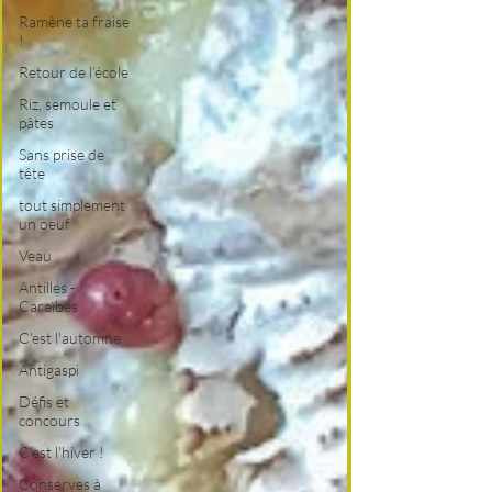
Ramène ta fraise
!
Retour de l'école
Riz, semoule et
pâtes
Sans prise de
tête
tout simplement
un oeuf
Veau
Antilles -
Caraïbes
C'est l'automne
Antigaspi
Défis et
concours
C'est l'hiver !
Conserves à