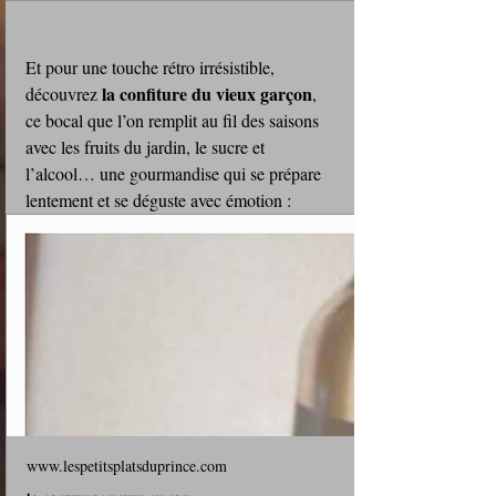
Et pour une touche rétro irrésistible, 
la confiture du vieux garçon
découvrez 
, 
ce bocal que l’on remplit au fil des saisons 
avec les fruits du jardin, le sucre et 
l’alcool… une gourmandise qui se prépare 
lentement et se déguste avec émotion : 
www.lespetitsplatsduprince.com