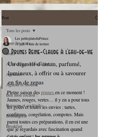
Post
Tous les posts
Les petitsplatsduPrince
Tous les posts
11 juil.
4 min de lecture
🟢 Prunes Reine‑Claude à l’eau‑de‑vie
abats
Un digestif d’antan, parfumé, 
A l'abordage Moussaillon !
lumineux, à offrir ou à savourer 
Agrumes
en fin de repas
Agneau et mouton
Pleine saison des 
prunes 
en ce moment ! 
Ben mon cochon !
Jaunes, rouges, vertes… il y en a pour tous 
Boissons et cocktails
les goûts et toutes les envies : tartes, 
confitures, congélation, compotes. Mais 
Boulangerie
parmi toutes ces préparations, il en est une 
Breakfast
que je regardais avec fascination quand 
les prunes à 
j’étais enfant : 
c'est la rentrée !