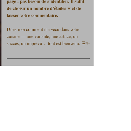
page : pas besoin de s’identifier. Il suffit 
de choisir un nombre d’étoiles ⭐ et de 
laisser votre commentaire.
Dites-moi comment il a vécu dans votre 
cuisine — une variante, une astuce, un 
succès, un imprévu… tout est bienvenu. 💬✨
🎩 Vous souhaitez collaborer avec 
Les Petits Plats du Prince ?
👉 Découvrez mes offres partenaires ici :
https://www.lespetitsplatsduprince.com/conta
cts-et-annonceurs
📬 Restons en contact !