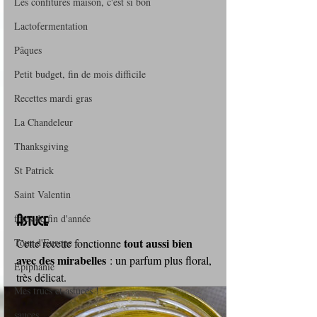
Les confitures maison, c'est si bon
Lactofermentation
Pâques
Petit budget, fin de mois difficile
Recettes mardi gras
La Chandeleur
Thanksgiving
St Patrick
Saint Valentin
fêtes de fin d'année
Astuce
tout aussi bien 
Tour d'Europe
Cette recette fonctionne 
avec des mirabelles
 : un parfum plus floral, 
Epiphanie
très délicat.
Mes trucs et astuces !
sauces