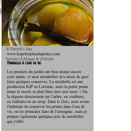
Vegan - Végétarien
Sud Ouest
charcuterie
crudités
St Patrick's Day
www.lespetitsplatsduprince.com
Saveurs d'Afrque & d'Orient
Mirabelles à l'eau de vie
Les pruniers du jardin ont bien donné encore
cette année, et mon mirabellier m'a laissé de quoi
faire quelques conserves. La mirabelle est une
production IGP en Lorraine, mais la petite prune
jaune et sucrée se plait bien chez moi aussi :) On
la déguste directement sur l'arbre, en confiture,
en clafoutis ou au sirop. Dans le Gers, nous avons
l'habitude de conserver les prunes dans l'eau de
vie, ou les pruneaux dans de l'armagnac, mais je
prépare également quelques pots de mirabelles
que j'offre