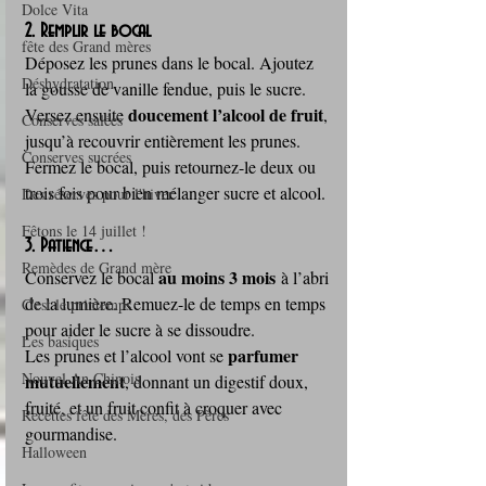
Dolce Vita
2. Remplir le bocal
fête des Grand mères
Déposez les prunes dans le bocal. Ajoutez 
Déshydratation
la gousse de vanille fendue, puis le sucre.
doucement l’alcool de fruit
Versez ensuite 
, 
Conserves salées
jusqu’à recouvrir entièrement les prunes. 
Conserves sucrées
Fermez le bocal, puis retournez-le deux ou 
trois fois pour bien mélanger sucre et alcool.
Des réserves pour l'hiver
Fêtons le 14 juillet !
3. Patience…
Remèdes de Grand mère
au moins 3 mois
Conservez le bocal 
 à l’abri 
de la lumière. Remuez-le de temps en temps 
C'est le printemps
pour aider le sucre à se dissoudre.
Les basiques
parfumer 
Les prunes et l’alcool vont se 
Nouvel An Chinois
mutuellement
, donnant un digestif doux, 
fruité, et un fruit confit à croquer avec 
Recettes fête des Mères, des Pères
gourmandise.
Halloween