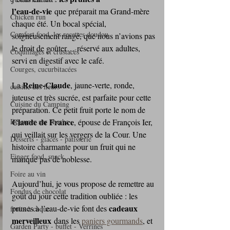
l’eau‑de‑vie
 que préparait ma Grand‑mère 
Chicken run
chaque été. Un bocal spécial, 
Comfort food, les recettes doudou
soigneusement rangé, que nous n’avions pas 
le droit de goûter… réservé aux adultes, 
Coquillages et crustacés
servi en digestif avec le café.
Courges, cucurbitacées
Reine‑Claude
La 
, jaune‑verte, ronde, 
cuisine des fleurs
juteuse et très sucrée, est parfaite pour cette 
Cuisine du Camping
préparation. Ce petit fruit porte le nom de 
Claude de France
Déjeuner sur l'herbe
, épouse de François Ier, 
qui veillait sur les vergers de la Cour. Une 
Desserts - glaces - pâtisserie
histoire charmante pour un fruit qui ne 
Finger food, snack
manque pas de noblesse.
Foire au vin
Aujourd’hui, je vous propose de remettre au 
Fondus de chocolat
goût du jour cette tradition oubliée : les 
cadeaux 
prunes à l’eau‑de‑vie font des 
fruits à coque
merveilleux
 dans les 
paniers gourmands
, et 
Garden Party - buffet - Verrines