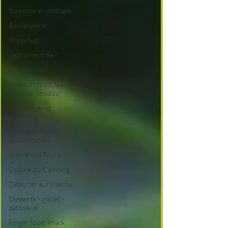
Boissons et cocktails
Boulangerie
Breakfast
c'est la rentrée !
Chicken run
Comfort food, les
recettes doudou
Coquillages et
crustacés
Courges,
cucurbitacées
cuisine des fleurs
Cuisine du Camping
Déjeuner sur l'herbe
Desserts - glaces -
pâtisserie
Finger food, snack