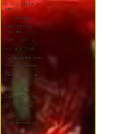
Papillotes, la cuisson
saine
Pimpin le Lapin
Pom Pom Pom,
Pommes
Ramène ta fraise !
Retour de l'école
Riz, semoule et pâtes
Sans prise de tête
tout simplement un
oeuf
Veau
Antilles - Caraïbes
C'est l'automne
Antigaspi
Défis et concours
C'est l'hiver !