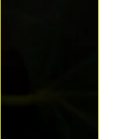
immuable : piment d’Espelette, ail, aromates,
vinaigre, huile, et une pointe de sel. On trouve
ensuite des variantes selon les maisons : huile
d’olive ou de tournesol, ajout ou non de vin
blanc, piments frais ou séchés… C’est une sauce
vivante, qui raconte le terroir basque.
Traditionnelle