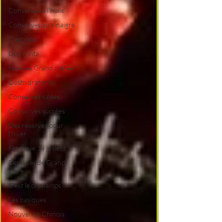
Conserves à l'huile
Conserves au vinaigre
C'est l'été !
Dolce Vita
fête des Grand mères
Déshydratation
Conserves salées
Conserves sucrées
Des réserves pour
l'hiver
Fêtons le 14 juillet !
Remèdes de Grand
mère
C'est le printemps
Les basiques
Nouvel An Chinois