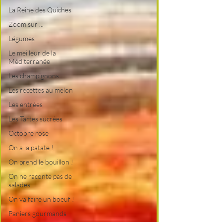
La Reine des Quiches
Zoom sur ...
Légumes
Le meilleur de la
Méditerranée
Les champignons
Les recettes au melon
Les entrées
Les Tartes sucrées
Octobre rose
On a la patate !
On prend le bouillon !
On ne raconte pas de
salades
On va faire un boeuf !
Paniers gourmands