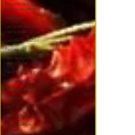
Recettes fête des
Mères, des Pères
Halloween
Les confitures maison,
c'est si bon
Lactofermentation
Pâques
Petit budget, fin de
mois difficile
Recettes mardi gras
La Chandeleur
Thanksgiving
St Patrick
Saint Valentin
fêtes de fin d'année
Tour d'Europe
Epiphanie