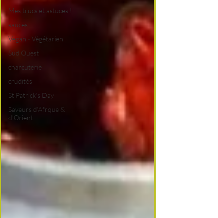
Mes trucs et astuces !
sauces
Vegan - Végétarien
Sud Ouest
charcuterie
crudités
St Patrick's Day
Saveurs d'Afrque &
d'Orient