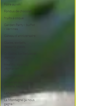
Foire au vin
Fondus de chocolat
fruits à coque
Garden Party - buffet
- Verrines
Gâteau d'anniversaire
Glaces, sorbets,
desserts glacés
Grillades, barbecues et
plancha
Healthy, léger, ou
végétarien
i Love Tomate !
Je mange au bureau :
gamelle, bento
Laitages
La Montagne ça nous
gagne !