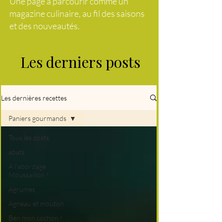
Une page à parcourir comme un
magazine culinaire, au fil des saisons
et des nouveautés.
Les derniers posts
Les dernières recettes
Paniers gourmands
Tous les posts
abats
A l'abordage
Moussaillon !
Agrumes
Agneau et mouton
Ben mon cochon !