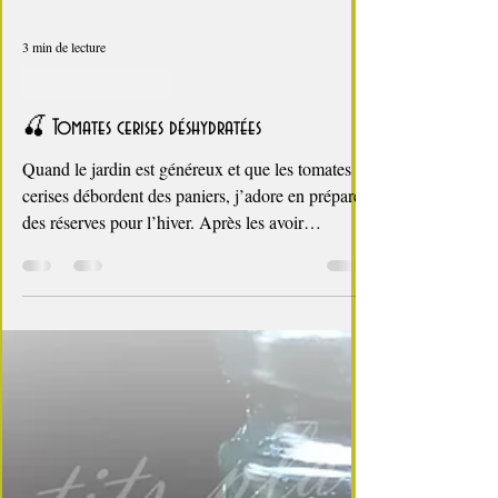
3 min de lecture
Paniers gourmands
🍒 Tomates cerises déshydratées
Quand le jardin est généreux et que les tomates
cerises débordent des paniers, j’adore en préparer
des réserves pour l’hiver. Après les avoir
dégustées natures, mises à l’huile ou au vinaigre,
je passe à l’étape suivante : les faire sécher. Elles
prennent alors très peu de place, se conservent
des mois, et me permettent de refaire des tomates
confites maison au fil de mes besoins. Une
technique simple, économique, et parfaite pour
valoriser les récoltes du potager. 🧺 Encart