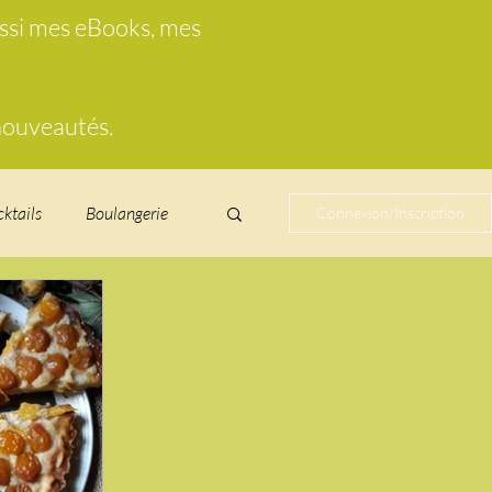
ussi mes eBooks, mes
 nouveautés.
cktails
Boulangerie
Connexion/Inscription
cucurbitacées
ire au vin
glacés