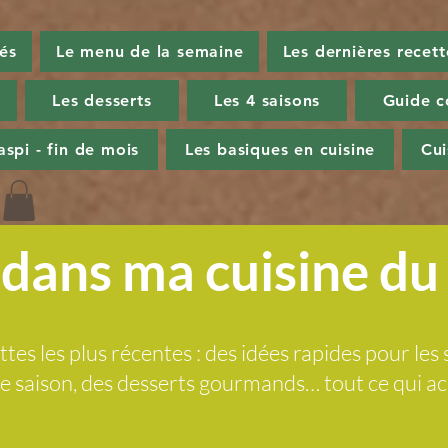
tés
Le menu de la semaine
Les dernières recett
Les desserts
Les 4 saisons
Guide c
aspi - fin de mois
Les basiques en cuisine
Cu
dans ma cuisine d
ttes les plus récentes : des idées rapides pour les 
 de saison, des desserts gourmands… tout ce qui