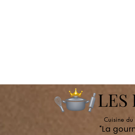
LES P
Cuisine du
"La gourm