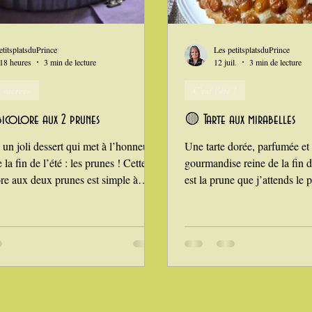
n
i Love Tomate !
Je mange au bureau : gamelle, bento
etitsplatsduPrince
Les petitsplatsduPrince
 18 heures
3 min de lecture
12 juil.
3 min de lecture
 sucrées
C'est l'été !
bicolore aux 2 prunes
🟡 Tarte aux mirabelles
un joli dessert qui met à l’honneur
Une tarte dorée, parfumée et
e la fin de l’été : les prunes ! Cette
gourmandise reine de la fin d
ore aux deux prunes est simple à
est la prune que j’attends le p
t ne demande que peu de temps : une
l’été. Petit fruit doré du mirab
e, un lit de poudre d’amande pour
jaune, juteuse et très parfumée
 jus, et des prunes bien mûres.
emblématique de la Lorraine
ois d’août, c’est la pleine saison des
mais rien n’empêche d’en avo
ardin, alors on en profite à fond !
son jardin, comme ici dans 
 prunes d’Ente, mirabelles,
mirabelle se reconnaît à sa mat
de, prunes jaunes… elles ont toutes
noyau se détache facilement, 