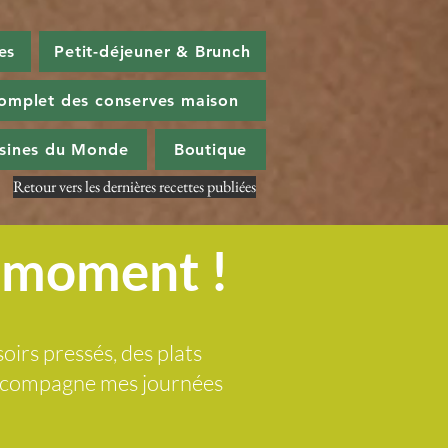
es
Petit-déjeuner & Brunch
omplet des conserves maison
isines du Monde
Boutique
Retour vers les dernières recettes publiées
u moment !
soirs pressés, des plats
 accompagne mes journées