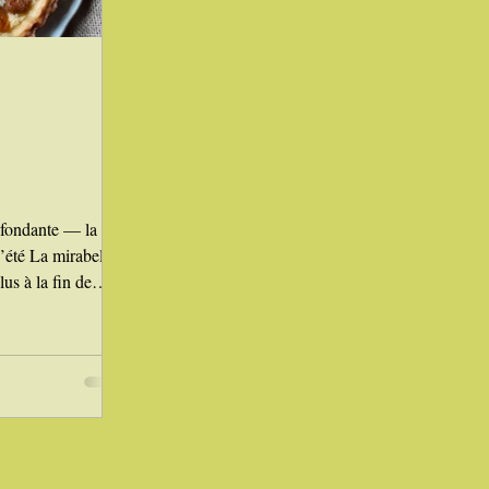
Laitages
 fondante — la
’été La mirabelle
lus à la fin de
ellier, à la chair
, elle est
 et de l’Alsace…
ir un prunier dans
le Gers. Une bonne
urité parfaite : le
la peau est dorée,