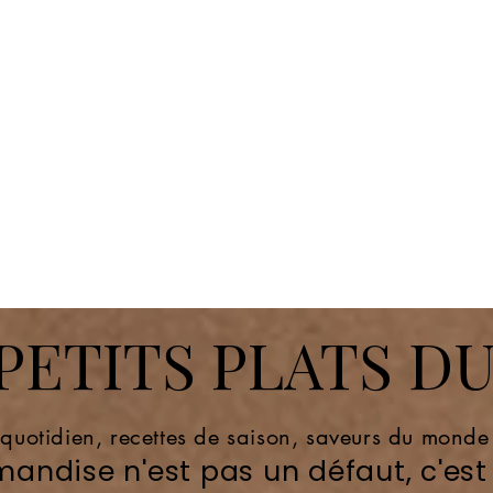
ETITS PLATS DU
 quotidien, recettes de saison, saveurs du mond
andise n'est pas un défaut, c'est 