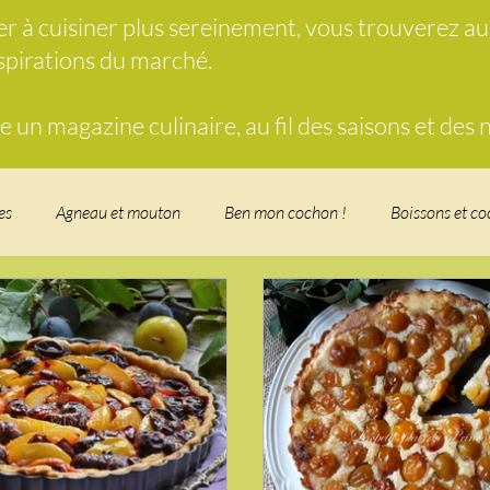
der à cuisiner plus sereinement, vous trouverez a
nspirations du marché.
un magazine culinaire, au fil des saisons et des
es
Agneau et mouton
Ben mon cochon !
Boissons et co
food, les recettes doudou
Coquillages et crustacés
Courges, 
herbe
Desserts - glaces - pâtisserie
Finger food, snack
Fo
t - Verrines
Gâteau d'anniversaire
Glaces, sorbets, desserts 