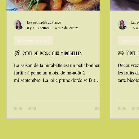
Grillades, barbecues et plancha
Healthy, léger, ou végétarie
Les petitsplatsduPrince
Les p
il y a 13 heures
4 min de lecture
il y a
Ben mon cochon !
Les Tartes
La Montagne ça nous gagne !
🍖 Rôti de porc aux mirabelles
🥧 Tarte 
La saison de la mirabelle est un petit bonheur
Découvrez 
furtif : à peine un mois, de mi‑août à
les fruits d
mi‑septembre. La jolie prune dorée se fait
tarte bicol
désirer, et chaque année j’en profite à fond :
préparer e
confitures, tartes, eau‑de‑vie, conserves… mais
pâte sablé
aussi ces plats sucrés‑salés qui sentent bon l’été
absorber le
dans le Gers. Parce que non, il n 'y a pas que la
Depuis le m
mirabelle de Lorraine : la mirabelle est une
prunes du j
prune et elle pousse partout. Saviez‑vous que la
Quetsches,
mirabelle se marie divinement avec la volaille et
Reine‑Clau