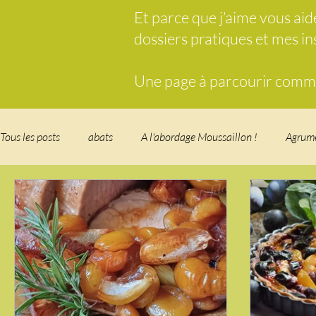
Et parce que j’aime vous ai
dossiers pratiques et mes i
Une page à parcourir comme 
Tous les posts
abats
A l'abordage Moussaillon !
Agrum
Breakfast
c'est la rentrée !
Chicken run
Comfort 
cuisine des fleurs
Cuisine du Camping
Déjeuner sur l'
Fondus de chocolat
fruits à coque
Garden Party - buffe