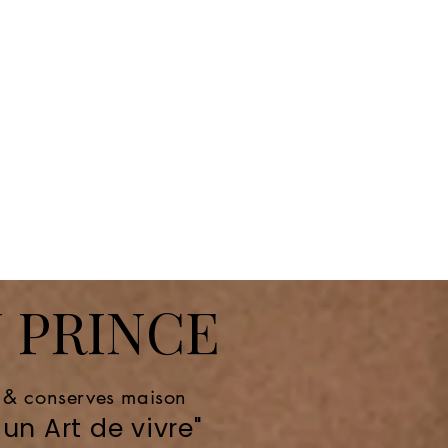
 PRINCE
e & conserves maison
un Art de vivre"