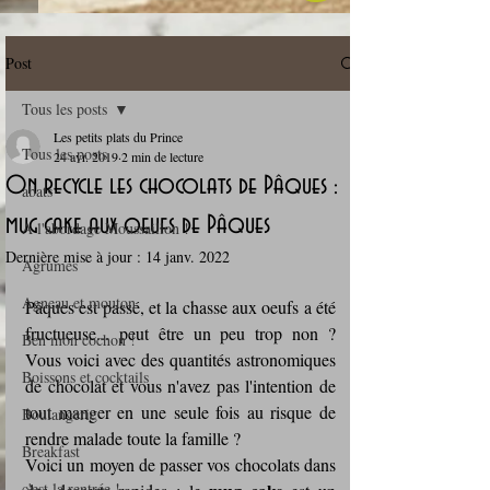
Post
Tous les posts
Les petits plats du Prince
Tous les posts
24 avr. 2019
2 min de lecture
On recycle les chocolats de Pâques :
abats
mug cake aux oeufs de Pâques
A l'abordage Moussaillon !
Dernière mise à jour :
14 janv. 2022
Agrumes
Agneau et mouton
Pâques est passé, et la chasse aux oeufs a été 
fructueuse... peut être un peu trop non ? 
Ben mon cochon !
Vous voici avec des quantités astronomiques 
Boissons et cocktails
de chocolat et vous n'avez pas l'intention de 
tout manger en une seule fois au risque de 
Boulangerie
rendre malade toute la famille ?
Breakfast
Voici un moyen de passer vos chocolats dans 
c'est la rentrée !