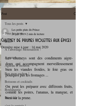
Post
Tous les posts
Les petits plats du Prince
Tous les posts
26 juil. 2019
2 min de lecture
Chutney de prunes violettes aux épices
abats
Dernière mise à jour :
14 mai 2020
A l'abordage Moussaillon !
Agrumes
Les chutneys sont des condiments aigre-
doux qui accompagnent merveilleusement 
Agneau et mouton
bien les viandes froides, le foie gras ou 
Ben mon cochon !
pourquoi pas les fromages ...
Boissons et cocktails
On peut les préparer avec différents fruits, 
Boulangerie
comme les poires, l'ananas, la mangue, et 
bien sûr la prune.
Breakfast
c'est la rentrée !