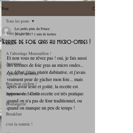
Post
Tous les posts
Les petits plats du Prince
Tous les posts
20 nov. 2017
1 min de lecture
Terrine de foie gras au micro-ondes !
abats
A l'abordage Moussaillon !
Et non vous ne rêvez pas ! oui, je fais aussi 
Agrumes
des terrines de foie gras au micro ondes... 
Au début j'étais plutôt dubitative, et j'avais 
Agneau et mouton
vraiment peur de gâcher mon foie... mais 
Ben mon cochon !
après avoir testé et goûté, la recette est 
approuvée ! Cette recette est très pratique 
Boissons et cocktails
quand on n'a pas de four traditionnel, ou 
Boulangerie
quand on manque un peu de temps !
Breakfast
c'est la rentrée !