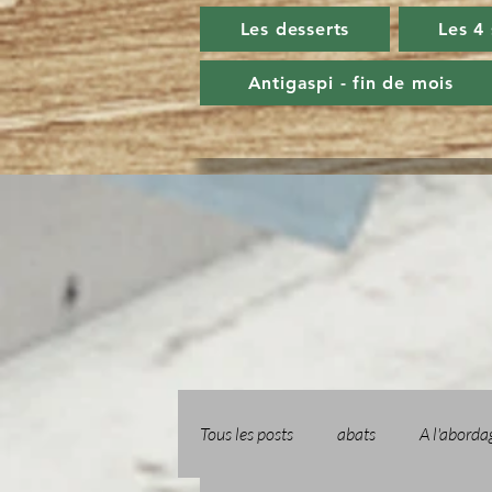
Les desserts
Les 4
Antigaspi - fin de mois
Tous les posts
abats
A l'aborda