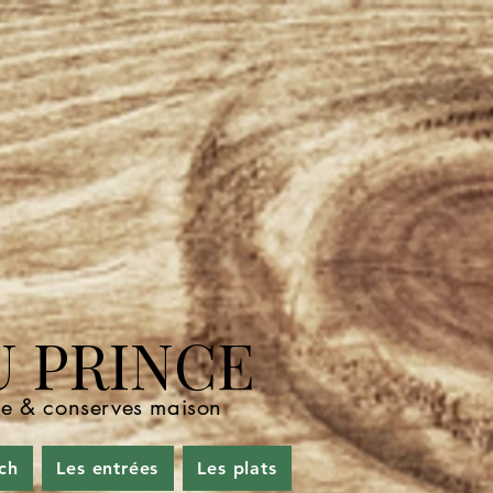
U PRINCE
nde & conserves maison
ch
Les entrées
Les plats