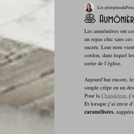
Les petitsplatsduPrin
Boissons et cocktails
Boulange
🥞 Aumônière
Les aumônières ont con
Comfort food, les recettes doudou
un repas chic sans ces
sucrée. Leur nom vient
cordon, dans lequel le
Cuisine du Camping
Déjeuner 
sortie de l’église.
Aujourd’hui encore, le
Fondus de chocolat
fruits à c
simple crêpe en un dess
Pour la 
Chandeleur
, j
Et lorsque j’ai envie d
Glaces, sorbets, desserts glacés
caramélisées
, nappées
Je mange au bureau : gamelle, bento