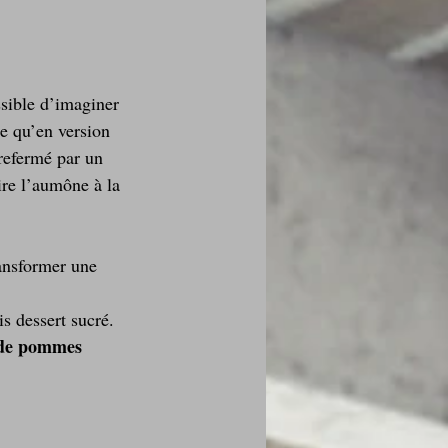
sible d’imaginer 
des fleurs
e qu’en version 
 refermé par un 
ire l’aumône à la 
Foire au vin
ansformer une 
is dessert sucré. 
 de pommes 
i Love Tomate !