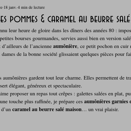
ce
18 janv.
4 min de lecture
rie
Breakfast
c'est la rentrée !
Chicken run
s pommes & caramel au beurre salé
nu leur heure de gloire dans les dîners des années 80 : impos
Coquillages et crustacés
Courges, cucurbitacées
cuisine 
 petites bourses gourmandes, servies aussi bien en version salé
aumônière
 d’ailleurs de l’ancienne 
, ce petit pochon en cuir
s dames de la bonne société glissaient quelques pièces pour fa
sur l'herbe
Desserts - glaces - pâtisserie
Finger food, snack
s aumônières gardent tout leur charme. Elles permettent de tr
oque
Garden Party - buffet - Verrines
Gâteau d'anniversaire
ert élégant, généreux et spectaculaire. 
’aime proposer un repas tout crêpes : galettes salées en plat, pu
aumônières garnies
’une touche plus raffinée, je prépare ces 
Grillades, barbecues et plancha
Healthy, léger, ou végétarien
caramel au beurre salé maison
 d’un 
… un vrai plaisir.
Laitages
La Montagne ça nous gagne !