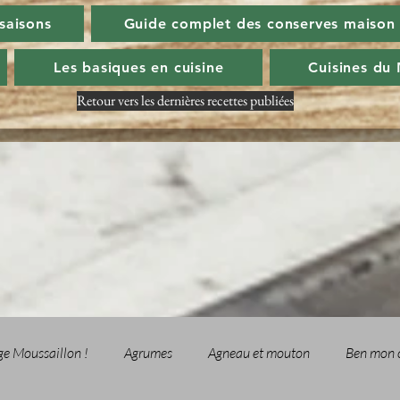
 saisons
Guide complet des conserves maison
Les basiques en cuisine
Cuisines du
Retour vers les dernières recettes publiées
ge Moussaillon !
Agrumes
Agneau et mouton
Ben mon 