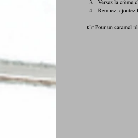
Versez la crème c
Remuez, ajoutez la 
👉 Pour un caramel plu