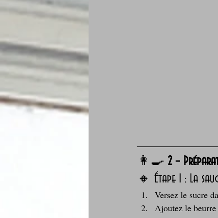
👩‍🍳 
2 – Prépara
🔸 Étape 1 : La sau
Versez le sucre da
Ajoutez le beurre