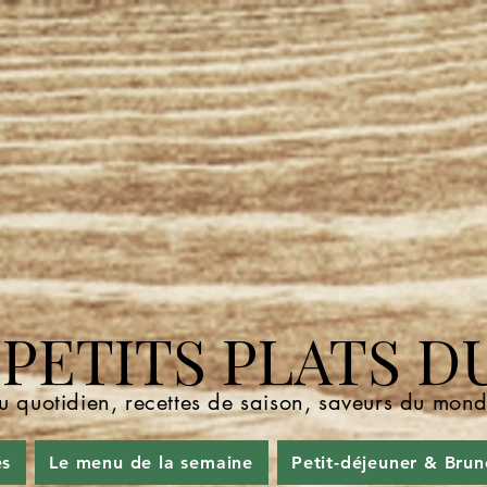
ETITS PLATS D
u quotidien, recettes de saison, saveurs du mo
és
Le menu de la semaine
Petit-déjeuner & Brun