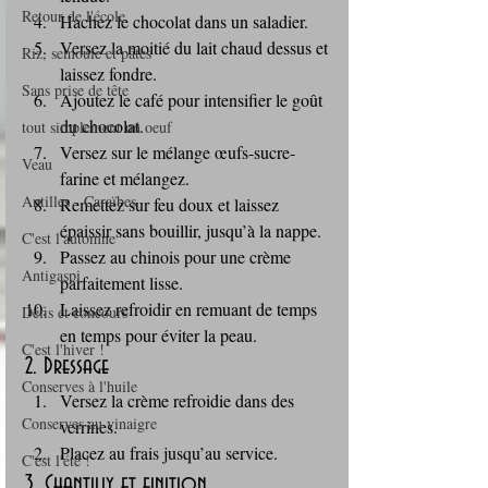
Retour de l'école
Hachez le chocolat dans un saladier.
Versez la moitié du lait chaud dessus et 
Riz, semoule et pâtes
laissez fondre.
Sans prise de tête
Ajoutez le café pour intensifier le goût 
du chocolat.
tout simplement un oeuf
Versez sur le mélange œufs-sucre-
Veau
farine et mélangez.
Antilles - Caraïbes
Remettez sur feu doux et laissez 
épaissir sans bouillir, jusqu’à la nappe.
C'est l'automne
Passez au chinois pour une crème 
Antigaspi
parfaitement lisse.
Laissez refroidir en remuant de temps 
Défis et concours
en temps pour éviter la peau.
C'est l'hiver !
2. Dressage
Conserves à l'huile
Versez la crème refroidie dans des 
Conserves au vinaigre
verrines.
Placez au frais jusqu’au service.
C'est l'été !
3. Chantilly et finition