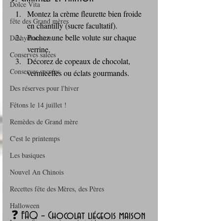
Dolce Vita
Montez la crème fleurette bien froide 
fête des Grand mères
en chantilly (sucre facultatif).
Pochez une belle volute sur chaque 
Déshydratation
verrine.
Conserves salées
Décorez de copeaux de chocolat, 
Conserves sucrées
vermicelles ou éclats gourmands.
Des réserves pour l'hiver
Fêtons le 14 juillet !
Remèdes de Grand mère
C'est le printemps
Les basiques
Nouvel An Chinois
Recettes fête des Mères, des Pères
Halloween
❓ FAQ – Chocolat liégeois maison