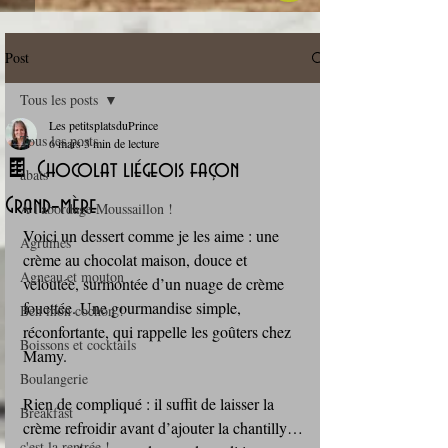
Post
Tous les posts
Les petitsplatsduPrince
Tous les posts
6 mars
3 min de lecture
🍫 Chocolat liégeois façon
abats
Grand‑mère
A l'abordage Moussaillon !
Voici un dessert comme je les aime : une 
Agrumes
crème au chocolat maison, douce et 
Agneau et mouton
veloutée, surmontée d’un nuage de crème 
fouettée. Une gourmandise simple, 
Ben mon cochon !
réconfortante, qui rappelle les goûters chez 
Boissons et cocktails
Mamy.
Boulangerie
Rien de compliqué : il suffit de laisser la 
Breakfast
crème refroidir avant d’ajouter la chantilly… 
c'est la rentrée !