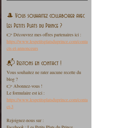
🎩 Vous souhaitez collaborer avec 
Les Petits Plats du Prince ?
👉 Découvrez mes offres partenaires ici :
https://www.lespetitsplatsduprince.com/conta
cts-et-annonceurs
📬 Restons en contact !
Vous souhaitez ne rater aucune recette du 
blog ?
👉 Abonnez-vous !
Le formulaire est ici : 
https://www.lespetitsplatsduprince.com/conta
ct-3
Rejoignez-nous sur :
Facebook : Les Petits Plats du Prince