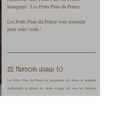
Instagram : Les Petits Plats du Prince
Les Petits Plats du Prince vous remercie 
pour votre visite !
⚖️ Mentions légales (c)
Les Petits Plats du Prince est propriétaire des droits de propriété 
intellectuelle et détient les droits d’usage sur tous les éléments 
accessibles sur le site internet, notamment les textes, images, 
graphismes, logos, vidéos, icônes et sons. Toute reproduction, 
représentation, modification, publication, adaptation de tout ou partie 
des éléments du site, quel que soit le moyen ou le procédé utilisé, est 
interdite, sauf autorisation écrite préalable de l'auteur. Toute 
exploitation non autorisée du site ou de l’un quelconque des éléments 