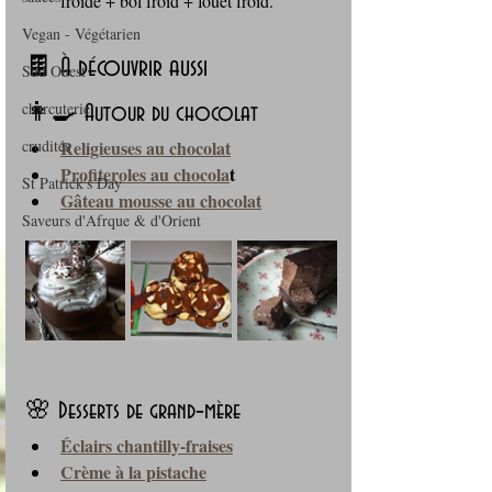
froide + bol froid + fouet froid.
Vegan - Végétarien
🍫 À découvrir aussi
Sud Ouest
charcuterie
👩‍🍳 Autour du chocolat
Religieuses au chocolat
crudités
Profiteroles au chocola
t
St Patrick's Day
Gâteau mousse au chocolat
Saveurs d'Afrque & d'Orient
🌸 Desserts de grand‑mère
Éclairs chantilly‑fraises
Crème à la pistache