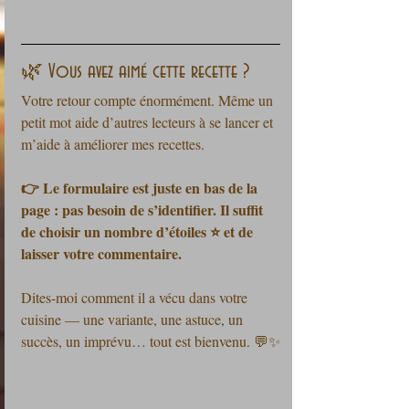
🌿 Vous avez aimé cette recette ?
Votre retour compte énormément. Même un 
petit mot aide d’autres lecteurs à se lancer et 
m’aide à améliorer mes recettes.
👉 Le formulaire est juste en bas de la 
page : pas besoin de s’identifier. Il suffit 
de choisir un nombre d’étoiles ⭐ et de 
laisser votre commentaire.
Dites-moi comment il a vécu dans votre 
cuisine — une variante, une astuce, un 
succès, un imprévu… tout est bienvenu. 💬✨