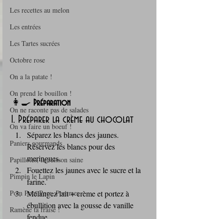
Les recettes au melon
Les entrées
Les Tartes sucrées
Octobre rose
On a la patate !
On prend le bouillon !
👩‍🍳 
Préparation
On ne raconte pas de salades
1. Préparer la crème au chocolat
On va faire un boeuf !
Séparez les blancs des jaunes. 
Paniers gourmands
Réservez les blancs pour des 
meringues.
Papillotes, la cuisson saine
Fouettez les jaunes avec le sucre et la 
Pimpin le Lapin
farine.
Mélangez lait + crème et portez à 
Pom Pom Pom, Pommes
ébullition avec la gousse de vanille 
Ramène ta fraise !
fendue.