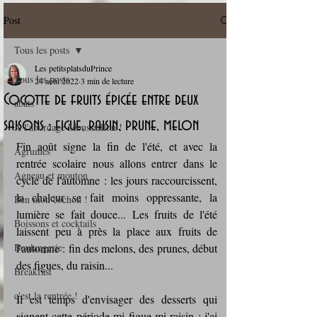
Post
Tous les posts
Les petitsplatsduPrince
Tous les posts
24 août 2022
3 min de lecture
Cocotte de fruits épicée entre deux
abats
saisons : figue, raisin, prune, melon
A l'abordage Moussaillon !
Fin août signe la fin de l'été, et avec la 
Agrumes
rentrée scolaire nous allons entrer dans le 
Agneau et mouton
cycle de l'automne : les jours raccourcissent, 
la chaleur se fait moins oppressante, la 
Ben mon cochon !
lumière se fait douce... Les fruits de l'été 
Boissons et cocktails
laissent peu à près la place aux fruits de 
Boulangerie
l'automne : fin des melons, des prunes, début 
des figues, du raisin...
Breakfast
c'est la rentrée !
Il est temps d'envisager des desserts qui 
signent cette période mi figue mi raisin : j'ai 