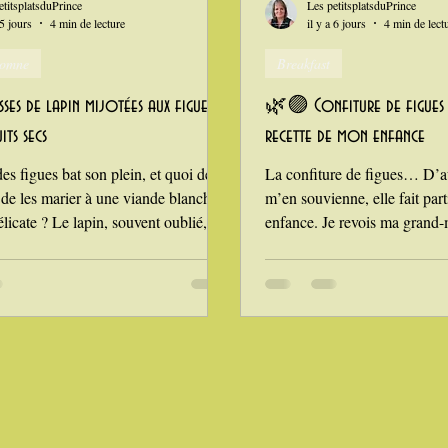
etitsplatsduPrince
Les petitsplatsduPrince
 5 jours
4 min de lecture
il y a 6 jours
4 min de lect
utomne
Breakfast
es de lapin mijotées aux figues,
🌿🟣 Confiture de figues 
its secs
recette de mon enfance
es figues bat son plein, et quoi de
La confiture de figues… D’au
de les marier à une viande blanche
m’en souvienne, elle fait par
élicate ? Le lapin, souvent oublié, est
enfance. Je revois ma grand-m
e excellente source de protéines
bassine à confiture, le sucre, 
ns cette recette, je vous propose
ramener de gros paniers remp
n sucré‑salé gourmande et parfumée :
fraîchement cueillies dans les
 de lapin mijotées avec des figues
Mon plaisir était de la voir r
 jardin, du miel doré, des fruits secs
dans le chaudron, et d’écumer
et une touche de cannelle. Classé
mesure de la cuisson. Cette é
iandes blanches, le lapin a tout pour
promesse d’un goûter mervei
l’étalions sur de larges tartin