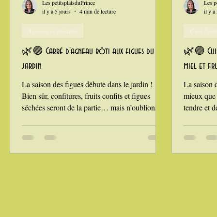
Les petitsplatsduPrince
Les p
il y a 5 jours
4 min de lecture
il y a
Agneau et mouton
C'est l'a
La Montagne ça nous gagne !
🌿🟣 Carré d’agneau rôti aux figues du
🌿🟣 Cuiss
jardin
miel et fru
La saison des figues débute dans le jardin !
La saison d
Bien sûr, confitures, fruits confits et figues
mieux que 
séchées seront de la partie… mais n’oublions
tendre et d
pas que la figue se marie à merveille avec le
pourtant un
salé. Je vous ai déjà proposé mes cailles figues
maigres. Da
et raisins, ou encore le magret de canard aux
une versio
figues et Floc de Gascogne : la volaille et la
des cuisses
figue, c’est une évidence. Cette fois-ci, j’ai eu
fraîches du
envie de tester le carré d’agneau, rôti au four,
croquants 
accompagné de quelques figues fraîchement
parmi les v
cueillies. Une
plaire dans