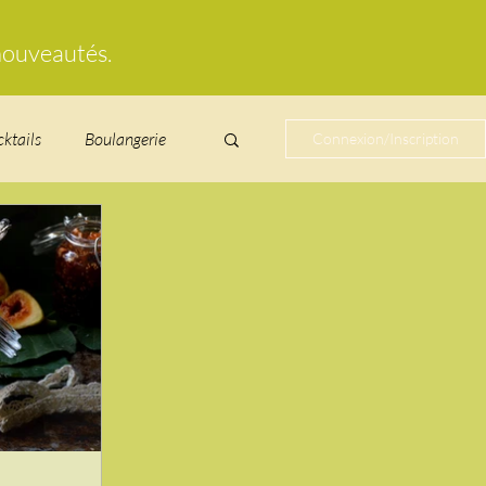
 nouveautés.
cktails
Boulangerie
Connexion/Inscription
cucurbitacées
ire au vin
glacés
Laitages