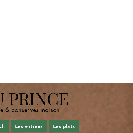
U PRINCE
nde & conserves maison
ch
Les entrées
Les plats