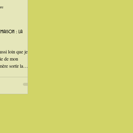
ure
maison : la
ssi loin que je
tie de mon
ère sortir la
le jus de citron, et
lis de figues
 figuiers du jardin.
emuer la confiture
 au fur et à
cume était la
lleux : nous
es