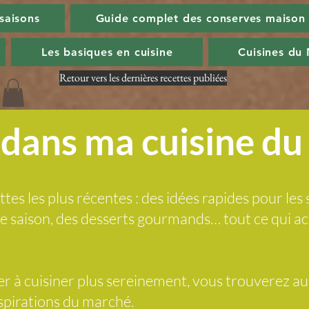
 saisons
Guide complet des conserves maison
Les basiques en cuisine
Cuisines du
Retour vers les dernières recettes publiées
dans ma cuisine d
ttes les plus récentes : des idées rapides pour les 
 de saison, des desserts gourmands… tout ce qui
der à cuisiner plus sereinement, vous trouverez a
nspirations du marché.