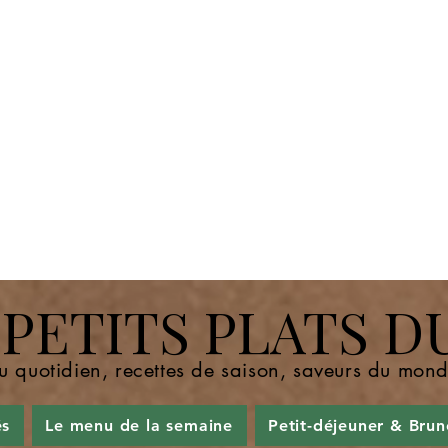
ETITS PLATS D
u quotidien, recettes de saison, saveurs du mo
és
Le menu de la semaine
Petit-déjeuner & Brun