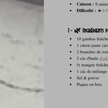
Cuisson :
 6 minu
Difficulté :
 ★☆☆☆
1 - 🌿 Ingrédients
10 gambas fraîche
1 citron jaune (zes
2 branches de ro
2 càs d'huile 
d’ol
½ mangue fraîche
1 càc de mélange d
Sel & poivre
Piques en bois