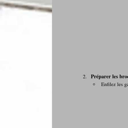
Préparer les bro
Enfilez les 