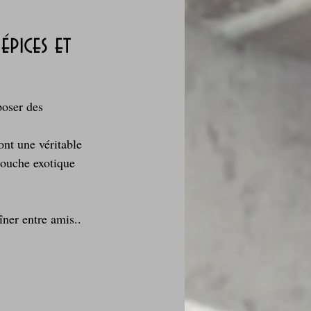
épices et
des fleurs
poser des 
Foire au vin
ont une véritable 
touche exotique 
îner entre amis..
i Love Tomate !