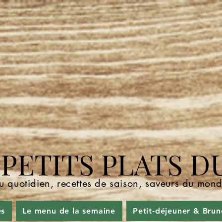
ETITS PLATS D
u quotidien, recettes de saison, saveurs du mo
és
Le menu de la semaine
Petit-déjeuner & Brun