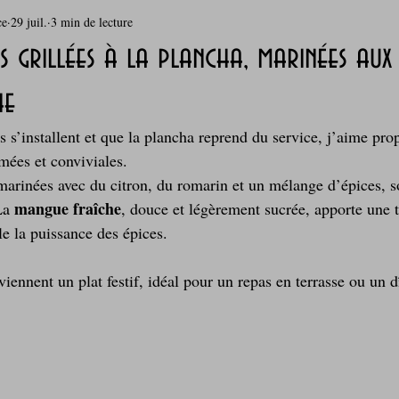
ce
29 juil.
3 min de lecture
rie
Breakfast
c'est la rentrée !
Chicken run
rillées à la plancha, marinées aux 
he
Coquillages et crustacés
Courges, cucurbitacées
cuisine 
 s’installent et que la plancha reprend du service, j’aime pro
mées et conviviales. 
sur l'herbe
Desserts - glaces - pâtisserie
Finger food, snack
marinées avec du citron, du romarin et un mélange d’épices, s
mangue fraîche
La 
, douce et légèrement sucrée, apporte une 
le la puissance des épices. 
oque
Garden Party - buffet - Verrines
Gâteau d'anniversaire
viennent un plat festif, idéal pour un repas en terrasse ou un d
Grillades, barbecues et plancha
Healthy, léger, ou végétarien
Laitages
La Montagne ça nous gagne !