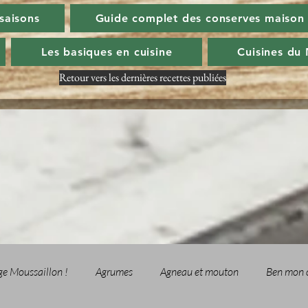
 saisons
Guide complet des conserves maison
Les basiques en cuisine
Cuisines du
Retour vers les dernières recettes publiées
ge Moussaillon !
Agrumes
Agneau et mouton
Ben mon 