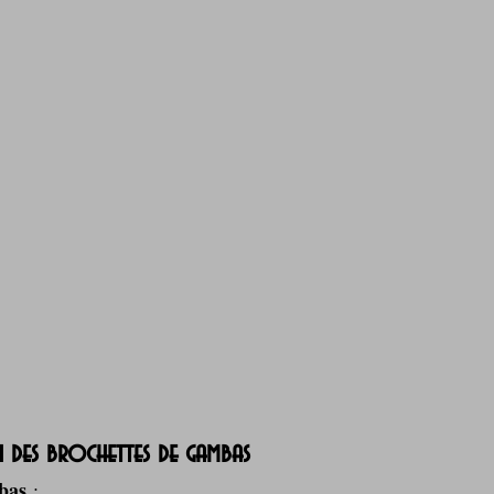
 des brochettes de gambas
bas
 :