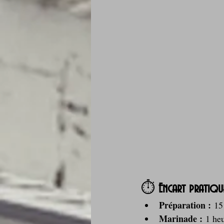
⏱️ 
Encart pratiqu
Préparation :
 15
Marinade :
 1 he