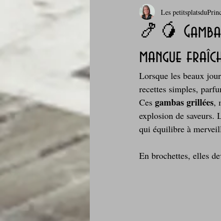
Les petitsplatsduPrin
Boissons et cocktails
Boulange
🍤🥭 Gambas g
mangue fraîc
Comfort food, les recettes doudou
Lorsque les beaux jours
recettes simples, parfu
Cuisine du Camping
Déjeuner 
gambas grillées
Ces 
, 
explosion de saveurs. 
qui équilibre à merveil
Fondus de chocolat
fruits à c
En brochettes, elles de
Glaces, sorbets, desserts glacés
Je mange au bureau : gamelle, bento