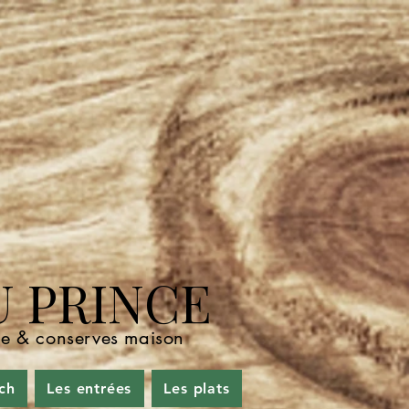
U PRINCE
nde & conserves maison
ch
Les entrées
Les plats