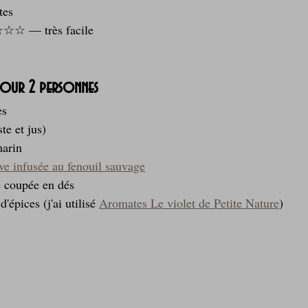
tes
☆ — très facile
 pour 2 personnes
s 
te et jus)
marin
ive infusée au fenouil sauvage
 coupée en dés
'épices (j'ai utilisé 
Aromates Le violet de Petite Nature
)