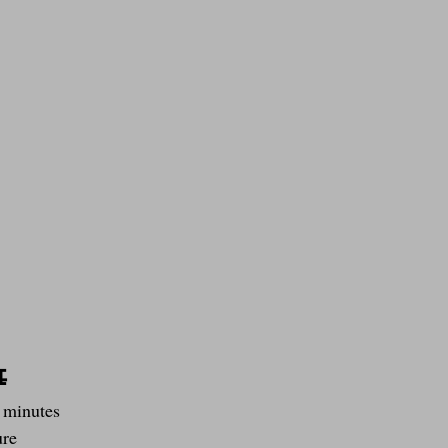
e
 minutes
ure