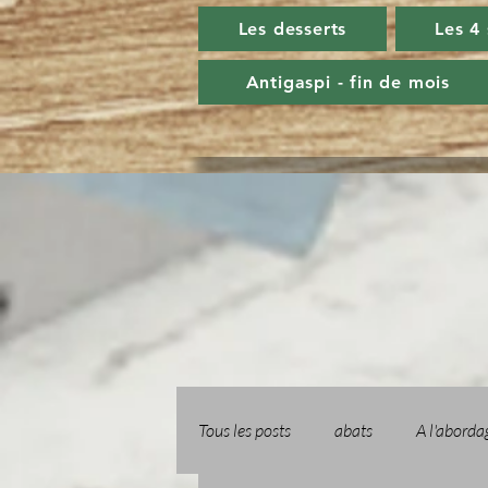
Les desserts
Les 4
Antigaspi - fin de mois
Tous les posts
abats
A l'aborda