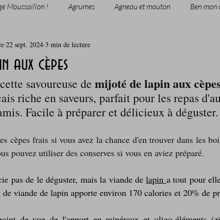
ge Moussaillon !
Agrumes
Agneau et mouton
Ben mon 
ce
22 sept. 2024
3 min de lecture
rie
Breakfast
c'est la rentrée !
Chicken run
in aux cèpes
mijoté de lapin aux cèpe
ette savoureuse de 
Coquillages et crustacés
Courges, cucurbitacées
cuisine 
çais riche en saveurs, parfait pour les repas d'
amis. Facile à préparer et délicieux à déguster.
sur l'herbe
Desserts - glaces - pâtisserie
Finger food, snack
es cèpes fr
ais si vous avez la chance d'en trouver dans les bois
us pouvez utiliser des conserves si vous en aviez préparé.
oque
Garden Party - buffet - Verrines
Gâteau d'anniversaire
ie pas de le déguster, mais la viande de 
lapin 
a tout pour elle
g de viande de lapin apporte environ 170 calories et 20% de pr
Grillades, barbecues et plancha
Healthy, léger, ou végétarien
 point de vue de l'apport en minéraux et oligo-éléments (zi