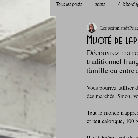
Tous les posts
abats
A l'aborda
Les petitsplatsduPrin
Boissons et cocktails
Boulange
Mijoté de lap
Découvrez ma rec
Comfort food, les recettes doudou
traditionnel fran
famille ou entre 
Cuisine du Camping
Déjeuner 
Vous pourrez utiliser d
des marchés. Sinon, vo
Fondus de chocolat
fruits à c
Tout le monde n'appréc
et peu calorique, 100 
Glaces, sorbets, desserts glacés
Il est intéressant du