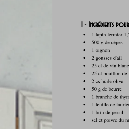
1 - Ingrédients pou
1 
lapin fermier 1,
500 g de cèpes
1 oignon
2 gousses d'ail
25 cl de vin blanc
25 cl bouillon de 
2 cs huile olive
50 g de beurre
1 branche de thy
1 feuille de laurie
1 brin de persil
sel et poivre du 