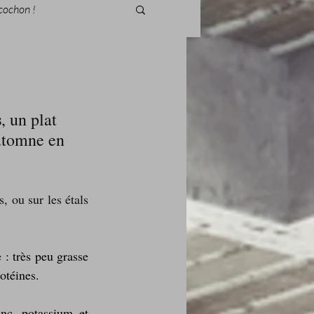
cochon !
s
, un plat 
des fleurs
automne en 
Foire au vin
, ou sur les étals 
 : très peu grasse 
otéines.
i Love Tomate !
nc, potassium et 