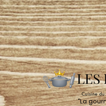
LES P
Cuisine du
"La gourm