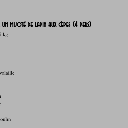
r un mijoté de lapin aux cèpes (4 pers)
5 kg
volaille
m
r
moulin