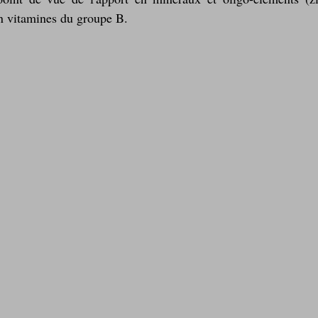
n vitamines du groupe B.
Laitages
La Montagne ça nous gagne !