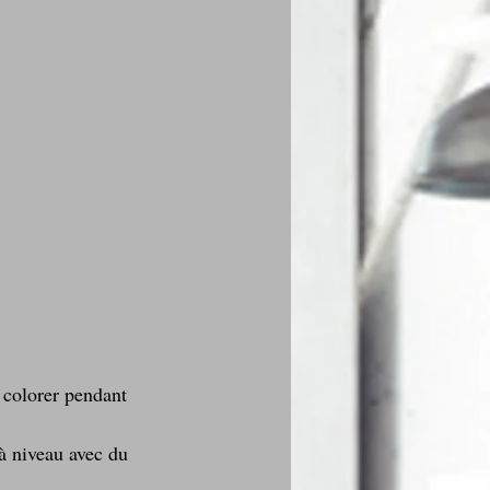
 colorer pendant 
à niveau avec du 