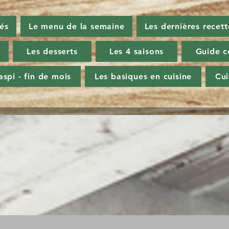
tés
Le menu de la semaine
Les dernières recett
Les desserts
Les 4 saisons
Guide c
aspi - fin de mois
Les basiques en cuisine
Cu