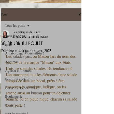
Post
Tous les posts
Les petitsplatsduPrince
Tous les posts
27 juil. 2021
2 min de lecture
Salad jar au poulet
abats
Dernière mise à jour :
4 sept. 2023
A l'abordage Moussaillon !
Les 
salades jars
, ou Mason Jars du nom des 
Agrumes
bocaux de la marque "Mason" aux Etats 
Unis, ce sont des salades très tendance où 
Agneau et mouton
l'on transporte tous les éléments d'une salade 
Ben mon cochon !
composée dans un bocal, prêts à être 
consommés : pratique, ludique, on les 
Boissons et cocktails
amène aussi au 
bureau 
pour un déjeuner 
Boulangerie
branché ou en pique nique, chacun sa salade 
toute prête ! 
Breakfast
c'est la rentrée !