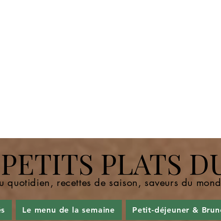
ETITS PLATS D
u quotidien, recettes de saison, saveurs du mo
és
Le menu de la semaine
Petit-déjeuner & Brun