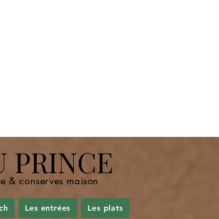
U PRINCE
nde & conserves maison
ch
Les entrées
Les plats