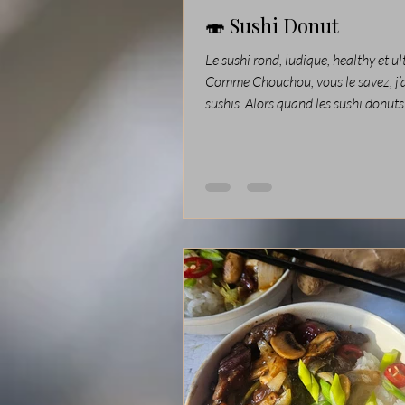
🍣 Sushi Donut
Le sushi rond, ludique, healthy et ul
Comme Chouchou, vous le savez, j’a
sushis. Alors quand les sushi donuts 
sur la toile, j’ai tout de suite voulu t
tendance : un sushi tout rond, plus 
qu’un maki, composé de riz vinaigré
légumes croquants et de lamelles d
cru. Un format ludique, healthy, par
un repas complet ou un plateau jap
revisité. 🍣 Ingrédients pour 3 sushi donuts
200 g de riz à sushi 40 ml d