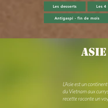
Les desserts
Les 4
Antigaspi - fin de mois
asie
L’Asie est un continen
du Vietnam aux currys
recette raconte un vo