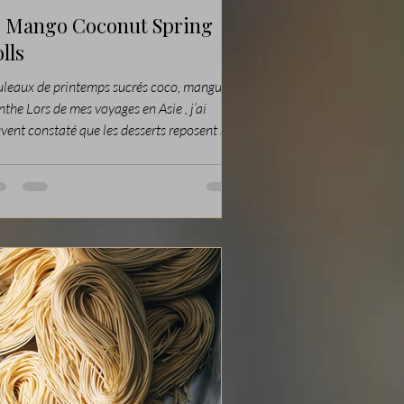
 Mango Coconut Spring
lls
leaux de printemps sucrés coco, mangue et
the Lors de mes voyages en Asie , j’ai
vent constaté que les desserts reposent sur
lques bases simples mais merveilleusement
fumées : du riz gluant, du lait de coco,
lques pâtisseries très sucrées, et surtout des
its frais d’une beauté incroyable — mangue,
aya, fruit du serpent, pomme d’eau… Pour
brer le Nouvel An chinois et prolonger
sprit de ma rubrique Asie , je vous propose
 version modernisée de