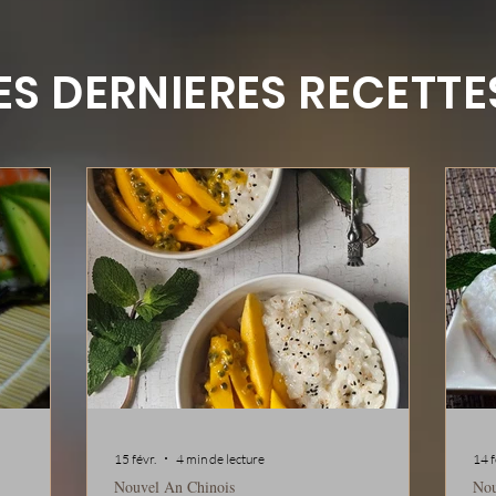
ES DERNIERES RECETTE
15 févr.
4 min de lecture
14 f
Nouvel An Chinois
Nou