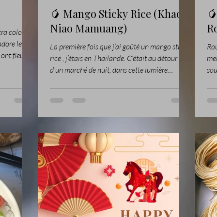
🥭 Mango Sticky Rice (Khao

Niao Mamuang)
Ro
tra coloré
dore les
La première fois que j’ai goûté un mango sticky
Rou
ont fleuri
rice , j’étais en Thaïlande. C’était au détour
men
ester cette
d’un marché de nuit, dans cette lumière
sou
généreux
chaude qui rend tout plus intense : les parfums
que
, de
de lait de coco, les mangues découpées à la
par
e poisson
minute, la vapeur qui s’échappait des paniers
que
fait pour
en bambou… J’ai eu un vrai coup de cœur pour
fru
onais
ce dessert à la fois simple, sensuel et
pit
profondément réconfortant. Aujourd’hui, je
célé
vous propose ma version personnelle, pensée
l’e
pour célébrer le Nouvel An chinois
une