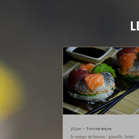
L
18 juin
5 min de lecture
Je mange au bureau : gamelle, bento