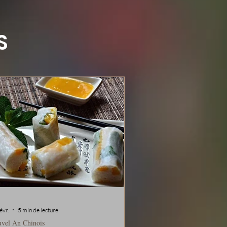
S
évr.
5 min de lecture
vel An Chinois