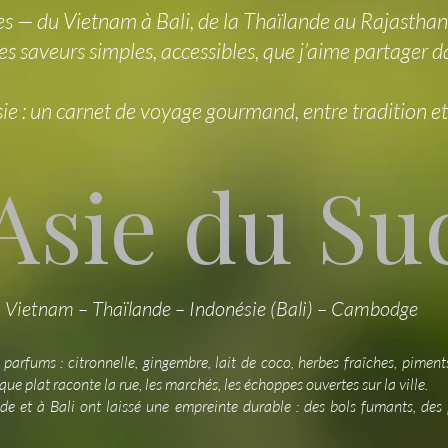
s — du Vietnam à Bali, de la Thaïlande au Rajasthan,
s saveurs simples, accessibles, que j’aime partager d
sie : un carnet de voyage gourmand, entre tradition et
 Asie du S
Vietnam – Thaïlande – Indonésie (Bali) – Cambodge
 parfums : citronnelle, gingembre, lait de coco, herbes fraîches, piment
aque plat raconte la rue, les marchés, les échoppes ouvertes sur la ville.
 et à Bali ont laissé une empreinte durable : des bols fumants, des p