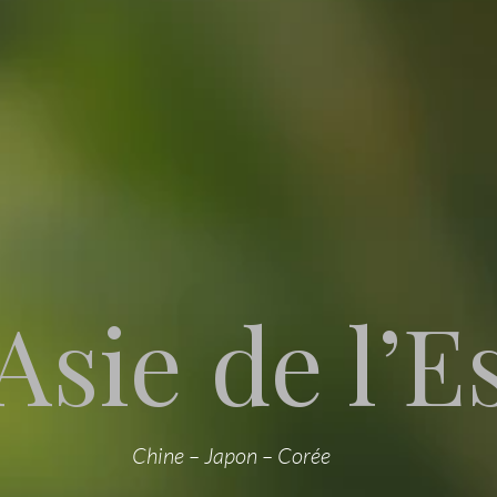
 Asie de l’E
Chine – Japon – Corée