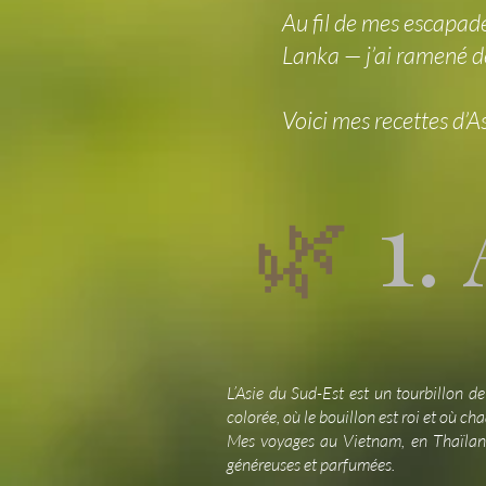
Au fil de mes escapade
Lanka — j’ai ramené de
Voici mes recettes d’A
1.
🌿
L’Asie du Sud-Est est un tourbillon de
colorée, où le bouillon est roi et où ch
Mes voyages au Vietnam, en Thaïlande
généreuses et parfumées.