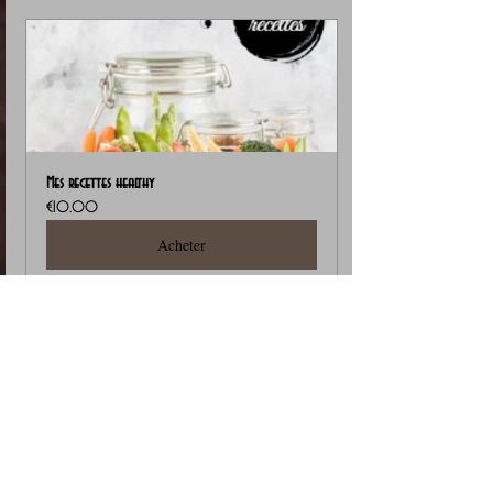
Mes recettes healthy
€10.00
Acheter
🌿 Vous avez aimé cette recette ?
Votre retour compte énormément. Même un 
petit mot aide d’autres lecteurs à se lancer et 
m’aide à améliorer mes recettes.
👉 Le formulaire est juste en bas de la 