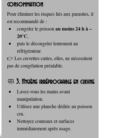
consommation
Pour éliminer les risques liés aux parasites, il 
est recommandé de :
au moins 24 h à –
congeler le poisson 
20°C
,
puis le décongeler lentement au 
réfrigérateur.
👉 Les crevettes cuites, elles, ne nécessitent 
pas de congélation préalable.
🧼 
3. Hygiène irréprochable en cuisine
Lavez-vous les mains avant 
manipulation.
Utilisez une planche dédiée au poisson 
cru.
Nettoyez couteaux et surfaces 
immédiatement après usage.