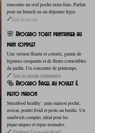
rencontre un œuf poché extra‑frais. Parfait 
pour un brunch ou un déjeuner léger. 
🔗
Voir la recette
🌸 
Avocado toast printanier au 
pain complet
Une version fleurie et colorée, garnie de 
légumes croquants et de fleurs comestibles 
du jardin. Un concentré de printemps. 
🔗 
Voir la recette printanière
🥯 
Avocado Bagel au poulet & 
pesto maison
Streetfood healthy : pain maison poché, 
avocat, poulet froid et pesto au basilic. Un 
sandwich complet, idéal pour les 
pique‑niques et repas nomades. 
🔗 
Explorer l’avocado bagel