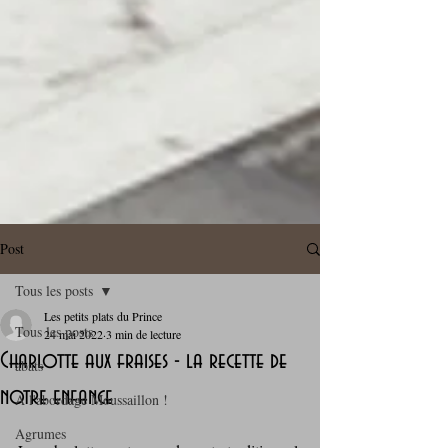
Post
Tous les posts
Les petits plats du Prince
Tous les posts
24 mai 2022
3 min de lecture
Charlotte aux fraises - la recette de
abats
notre enfance
A l'abordage Moussaillon !
Agrumes