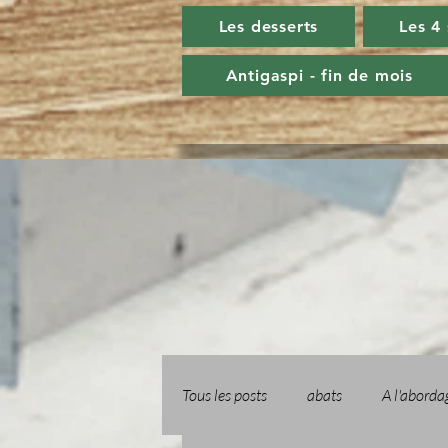
Les desserts
Les 4
Antigaspi - fin de mois
Tous les posts
abats
A l'aborda