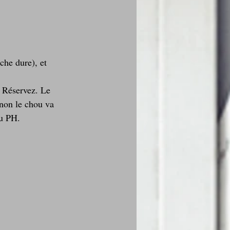
che dure), et 
. Réservez. Le 
inon le chou va 
au PH.