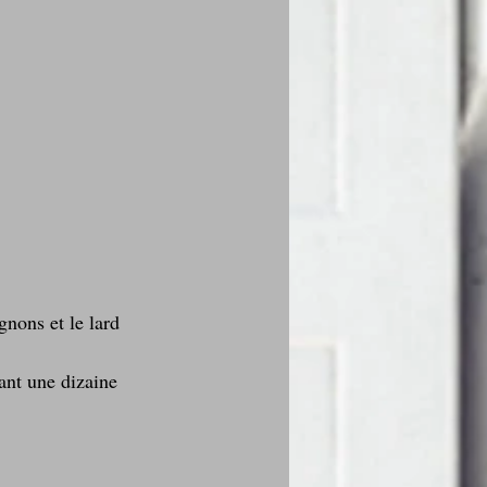
gnons et le lard 
ant une dizaine 