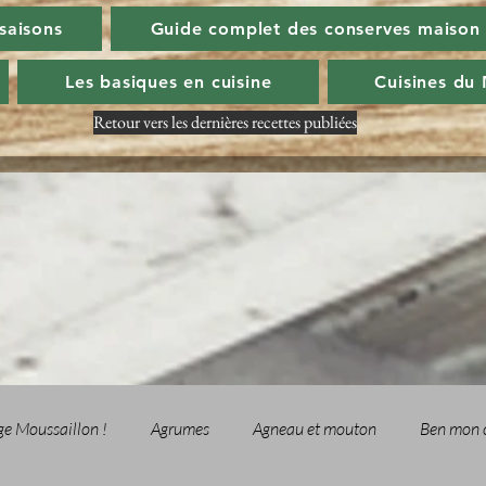
 saisons
Guide complet des conserves maison
Les basiques en cuisine
Cuisines du
Retour vers les dernières recettes publiées
ge Moussaillon !
Agrumes
Agneau et mouton
Ben mon 