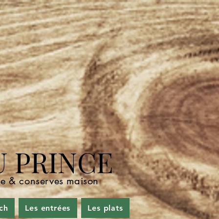
U PRINCE
nde & conserves maison
ch
Les entrées
Les plats