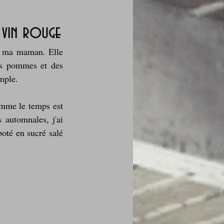
 vin rouge
 ma maman. Elle 
des fleurs
es pommes et des 
emple.
Foire au vin
mme le temps est 
 automnales, j'ai 
oté en sucré salé 
i Love Tomate !