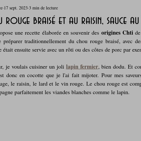
ce
17 sept. 2023
3 min de lecture
rie
Breakfast
c'est la rentrée !
Chicken run
 rouge braisé et au raisin, sauce au
origines Chti
opose une recette élaborée en souvenir des 
 de
Coquillages et crustacés
Courges, cucurbitacées
cuisine 
e préparer traditionnellement du chou rouge braisé, avec d
e était ensuite servie avec un rôti ou des côtes de porc par ex
sur l'herbe
Desserts - glaces - pâtisserie
Finger food, snack
lapin fermier
, je voulais cuisiner un joli 
, bien dodu. Et co
est donc en cocotte que je l'ai fait mijoter. Pour mes saveurs
ge, le raisin, le lard et le vin rouge. Le chou rouge est comp
oque
Garden Party - buffet - Verrines
Gâteau d'anniversaire
mpagne parfaitement les viandes blanches comme le lapin.
Grillades, barbecues et plancha
Healthy, léger, ou végétarien
Laitages
La Montagne ça nous gagne !