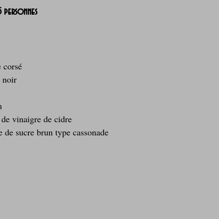
 5 personnes
e corsé
 noir
m
 de vinaigre de cidre
pe de sucre brun type cassonade