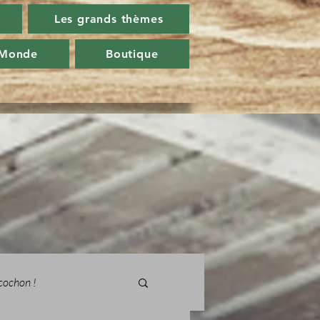
Les grands thèmes
 Monde
Boutique
cochon !