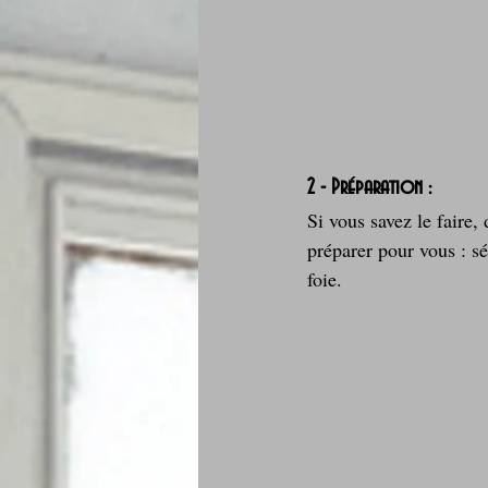
2 - Préparation :
Si vous savez le faire
préparer pour vous : sé
foie.