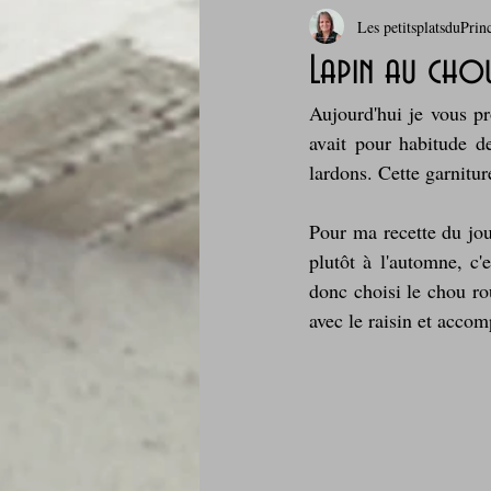
Les petitsplatsduPrin
Boissons et cocktails
Boulange
Lapin au chou
Aujourd'hui je vous pr
Comfort food, les recettes doudou
avait pour habitude d
lardons. Cette garnitur
Cuisine du Camping
Déjeuner 
Pour ma recette du jour
plutôt à l'automne, c'
donc choisi le chou rou
Fondus de chocolat
fruits à c
avec le raisin et acco
Glaces, sorbets, desserts glacés
Je mange au bureau : gamelle, bento