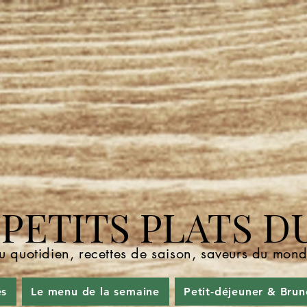
ETITS PLATS D
u quotidien, recettes de saison, saveurs du mo
és
Le menu de la semaine
Petit-déjeuner & Brun