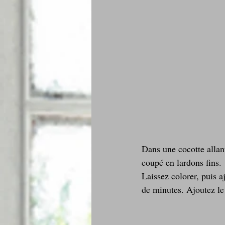
Dans une cocotte allant
coupé en lardons fins.
Laissez colorer, puis a
de minutes. Ajoutez le