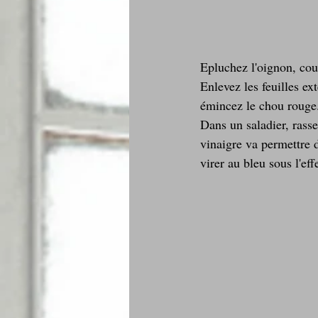
Epluchez l'oignon, cou
Enlevez les feuilles ex
émincez le chou rouge
Dans un saladier, rass
vinaigre va permettre d
virer au bleu sous l'e