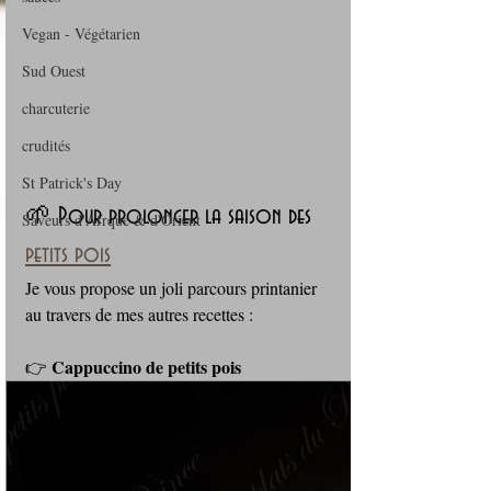
Vegan - Végétarien
Sud Ouest
charcuterie
crudités
St Patrick's Day
🌱 Pour prolonger la saison des 
Saveurs d'Afrque & d'Orient
petits pois
Je vous propose un joli parcours printanier 
au travers de mes autres recettes :
Cappuccino de petits pois
👉 