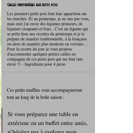
Cailles printanières aux petits pois
Les premiers petits pois font leur apparition sur
les marchés. Et au printemps, je ne sais pas vous,
mais moi j'ai envie des légumes primeurs, de
légumes croquants et frais…C'est un légume qui
se prête bien aux recettes du printemps et je le
prépare de manière traditionnelle, à la française
ou alors de manière plus moderne en verrines …
Pour la recette du jour je vous propose
d'accommoder quelques petites cailles en
compagnie de ces petits pois qui me font tant
envie !1 - Ingrédients pour 4 perso
Ces petits muffins vous accompagneront 
tout au long de la belle saison :
Si vous préparez une table en 
extérieur ou un buffet entre amis, 
n’hésitez pas à explorer mon 