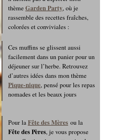
Garden Party
thème 
, où je 
rassemble des recettes fraîches, 
colorées et conviviales : 
Ces muffins se glissent aussi 
facilement dans un panier pour un 
déjeuner sur l’herbe. Retrouvez 
d’autres idées dans mon thème 
Pique‑nique
, pensé pour les repas 
nomades et les beaux jours 
Fête des Mères
Pour la 
 ou la 
Fête des Pères
, je vous propose 