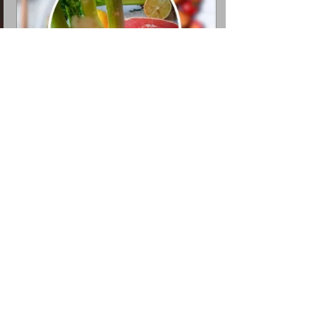
Mes Recettes Végétariennes
€15.00
Acheter
🌿 Vous avez cuisiné cette recette ?
Votre retour compte énormément. Même un 
petit mot aide d’autres lecteurs à se lancer et 
m’aide à améliorer mes recettes.
Ebook recettes simples