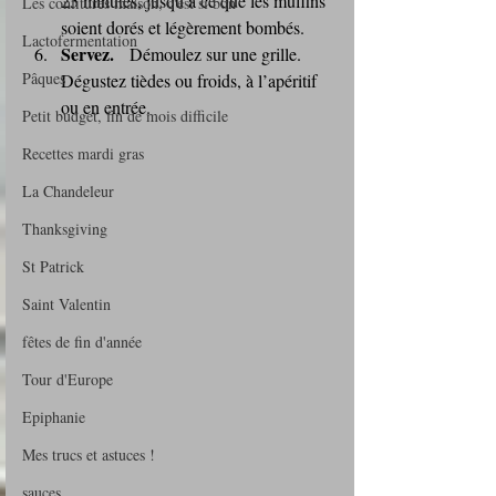
25 minutes, jusqu’à ce que les muffins 
Les confitures maison, c'est si bon
soient dorés et légèrement bombés.
Lactofermentation
Servez.
   Démoulez sur une grille. 
Pâques
Dégustez tièdes ou froids, à l’apéritif 
ou en entrée.
Petit budget, fin de mois difficile
Recettes mardi gras
La Chandeleur
Thanksgiving
St Patrick
Saint Valentin
fêtes de fin d'année
Tour d'Europe
Epiphanie
Mes trucs et astuces !
sauces