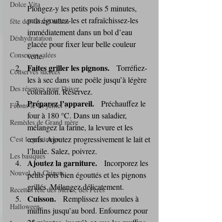
Dolce Vita
Plongez-y les petits pois 5 minutes, 
puis égouttez-les et rafraîchissez-les 
fête des Grand mères
immédiatement dans un bol d’eau 
Déshydratation
glacée pour fixer leur belle couleur 
Conserves salées
verte.
Faites griller les pignons.
   Torréfiez-
Conserves sucrées
les à sec dans une poêle jusqu’à légère 
Des réserves pour l'hiver
coloration. Réservez.
Préparez l’appareil.
   Préchauffez le 
Fêtons le 14 juillet !
four à 180 °C. Dans un saladier, 
Remèdes de Grand mère
mélangez la farine, la levure et les 
œufs. Ajoutez progressivement le lait et 
C'est le printemps
l’huile. Salez, poivrez.
Les basiques
Ajoutez la garniture.
   Incorporez les 
Nouvel An Chinois
petits pois bien égouttés et les pignons 
grillés. Mélangez délicatement.
Recettes fête des Mères, des Pères
Cuisson.
   Remplissez les moules à 
Halloween
muffins jusqu’au bord. Enfournez pour 