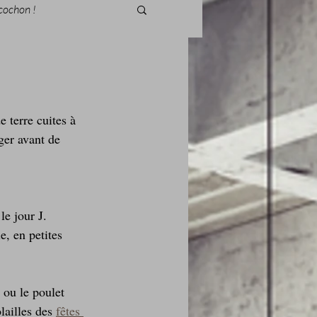
cochon !
terre cuites à 
des fleurs
ger avant de 
Foire au vin
le jour J.
e, en petites 
ou le poulet 
i Love Tomate !
ailles des 
fêtes 