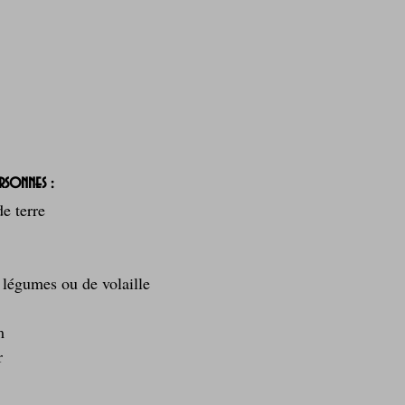
rsonnes :
e terre
 légumes ou de volaille
m
r