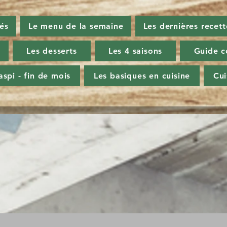
tés
Le menu de la semaine
Les dernières recett
Les desserts
Les 4 saisons
Guide c
aspi - fin de mois
Les basiques en cuisine
Cu