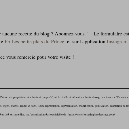
r aucune recette du blog ? Abonnez-vous !    Le formulaire est
té 
Fb Les petits plats du Prince
  et sur l'application 
Instagram
nce vous remercie pour votre visite !   
Prince  est propriétaire des droits de propriété intellectuelle et détient les droits d’usage sur tous les éléments acc
 logos, vidéos, icônes et sons. Toute reproduction, représentation, modification, publication, adaptation de to
 utilisé, est interdite, sauf autorisation écrite préalable de : https://www.lespetitsplatsduprince.com/