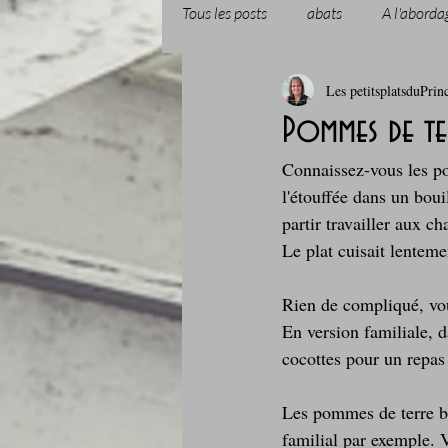
Tous les posts
abats
A l'aborda
Les petitsplatsduPrin
Boissons et cocktails
Boulange
Pommes de te
Connaissez-vous les po
Comfort food, les recettes doudou
l'étouffée dans un boui
partir travailler aux c
Le plat cuisait lentemen
Cuisine du Camping
Déjeuner 
Rien de compliqué, vou
En version familiale, d
Fondus de chocolat
fruits à c
cocottes pour un repas
Les pommes de terre b
Glaces, sorbets, desserts glacés
familial par exemple. 