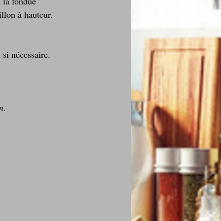
 la fondue 
llon à hauteur. 
 si nécessaire.
n
.