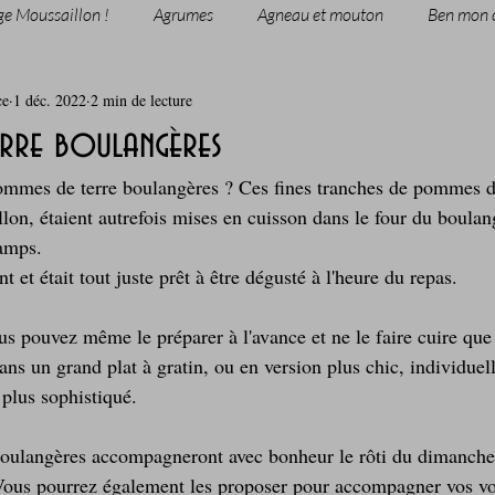
ge Moussaillon !
Agrumes
Agneau et mouton
Ben mon 
ce
1 déc. 2022
2 min de lecture
rie
Breakfast
c'est la rentrée !
Chicken run
rre boulangères
mmes de terre boulangères ? Ces fines tranches de pommes de 
Coquillages et crustacés
Courges, cucurbitacées
cuisine 
llon, étaient autrefois mises en cuisson dans le four du boulan
hamps. 
t et était tout juste prêt à être dégusté à l'heure du repas.
sur l'herbe
Desserts - glaces - pâtisserie
Finger food, snack
s pouvez même le préparer à l'avance et ne le faire cuire que 
ans un grand plat à gratin, ou en version plus chic, individuell
oque
Garden Party - buffet - Verrines
Gâteau d'anniversaire
 plus sophistiqué.
oulangères accompagneront avec bonheur le rôti du dimanche 
Grillades, barbecues et plancha
Healthy, léger, ou végétarien
Vous pourrez également les proposer pour accompagner vos vol