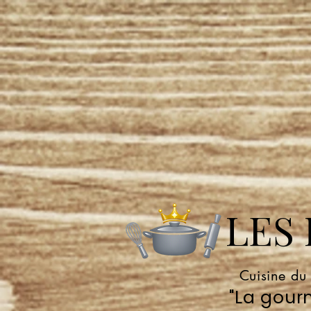
LES P
Cuisine du
"La gourm