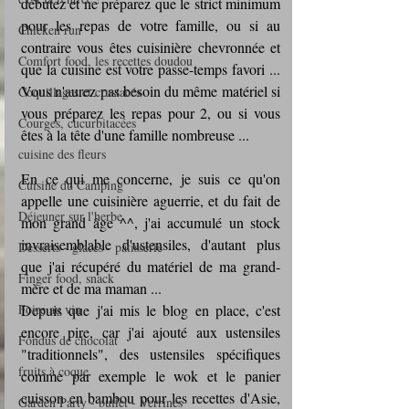
débutez et ne préparez que le strict minimum 
pour les repas de votre famille, ou si au 
Chicken run
contraire vous êtes cuisinière chevronnée et 
Comfort food, les recettes doudou
que la cuisine est votre passe-temps favori ... 
Vous n'aurez pas besoin du même matériel si 
Coquillages et crustacés
vous préparez les repas pour 2, ou si vous 
Courges, cucurbitacées
êtes à la tête d'une famille nombreuse ... 
cuisine des fleurs
En ce qui me concerne, je suis ce qu'on 
Cuisine du Camping
appelle une cuisinière aguerrie, et du fait de 
Déjeuner sur l'herbe
mon grand âge ^^, j'ai accumulé un stock 
invraisemblable d'ustensiles, d'autant plus 
Desserts - glaces - pâtisserie
que j'ai récupéré du matériel de ma grand-
Finger food, snack
mère et de ma maman ...
Foire au vin
Depuis que j'ai mis le blog en place, c'est 
encore pire, car j'ai ajouté aux ustensiles 
Fondus de chocolat
"traditionnels", des ustensiles spécifiques 
fruits à coque
comme par exemple le wok et le panier 
cuisson en bambou pour les recettes d'Asie, 
Garden Party - buffet - Verrines