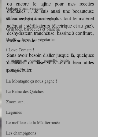
ou encore le tajine pour mes recettes 
Gâteau d'anniversaire
orientales ... Je suis aussi une bocauteuse 
acharnée, j'ai donc en plus tout le matériel 
Glaces, sorbets, desserts glacés
adéquat : stérilisateurs (électrique et au gaz), 
Grillades, barbecues et plancha
déshydrateur, trancheuse, bassine à confiture,  
Healthy, léger, ou végétarien
mise sous vide... 
i Love Tomate !
Sans avoir besoin d'aller jusque là, quelques 
Je mange au bureau : gamelle, bento
ustensiles de base vous seront bien utiles 
pour débuter.
Laitages
La Montagne ça nous gagne !
La Reine des Quiches
Zoom sur ...
Légumes
Le meilleur de la Méditerranée
Les champignons