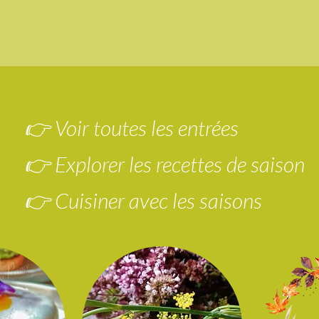
👉 Voir toutes les entrées
👉 Explorer les recettes de saison
👉 Cuisiner avec les saisons