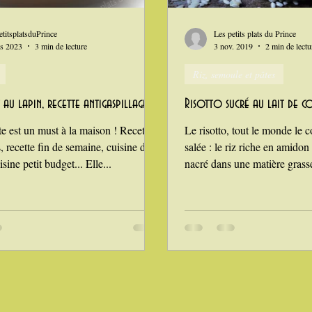
n
i Love Tomate !
Je mange au bureau : gamelle, bento
etitsplatsduPrince
Les petits plats du Prince
s 2023
3 min de lecture
3 nov. 2019
2 min de lectu
Riz, semoule et pâtes
au lapin, recette antigaspillage
Risotto sucré au lait de 
te est un must à la maison ! Recette
Le risotto, tout le monde le 
, recette fin de semaine, cuisine du
salée : le riz riche en amidon
sine petit budget... Elle...
nacré dans une matière grasse