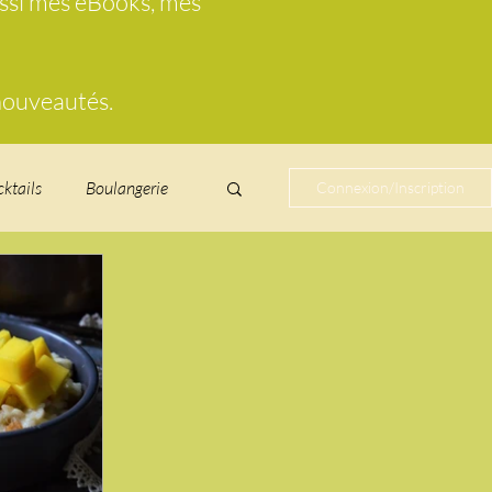
ussi mes eBooks, mes
 nouveautés.
cktails
Boulangerie
Connexion/Inscription
cucurbitacées
ire au vin
glacés