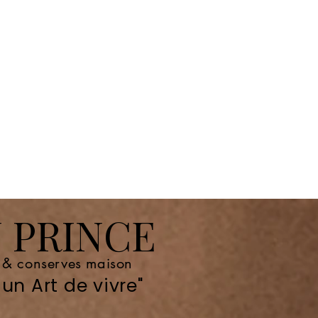
 PRINCE
e & conserves maison
un Art de vivre"