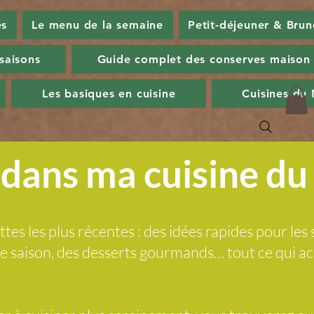
és
Le menu de la semaine
Petit-déjeuner & Brun
 saisons
Guide complet des conserves maison
Les basiques en cuisine
Cuisines du
dans ma cuisine d
ttes les plus récentes : des idées rapides pour les 
 de saison, des desserts gourmands… tout ce qui