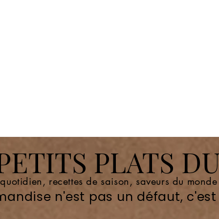
ETITS PLATS DU
 quotidien, recettes de saison, saveurs du mond
andise n'est pas un défaut, c'est 