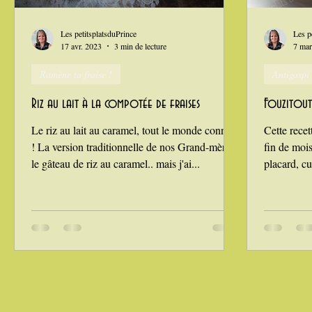
Grillades, barbecues et plancha
Healthy, léger, ou végétarie
Les petitsplatsduPrince
Les p
17 avr. 2023
3 min de lecture
7 mar
Ramène ta fraise !
Antigaspi
La Montagne ça nous gagne !
Riz au lait à la compotée de fraises
Fouzitout 
Le riz au lait au caramel, tout le monde connaît
Cette recet
! La version traditionnelle de nos Grand-mères,
fin de mois
le gâteau de riz au caramel.. mais j'ai...
placard, cui