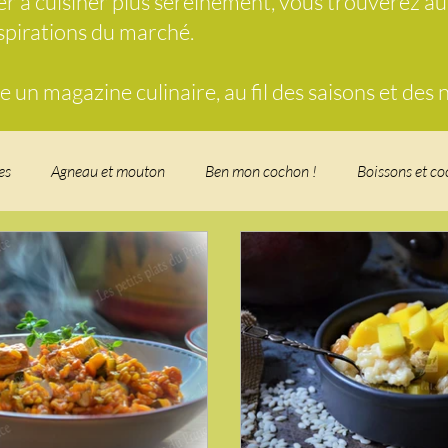
der à cuisiner plus sereinement, vous trouverez a
nspirations du marché.
un magazine culinaire, au fil des saisons et des
es
Agneau et mouton
Ben mon cochon !
Boissons et co
food, les recettes doudou
Coquillages et crustacés
Courges, 
herbe
Desserts - glaces - pâtisserie
Finger food, snack
Fo
t - Verrines
Gâteau d'anniversaire
Glaces, sorbets, desserts 