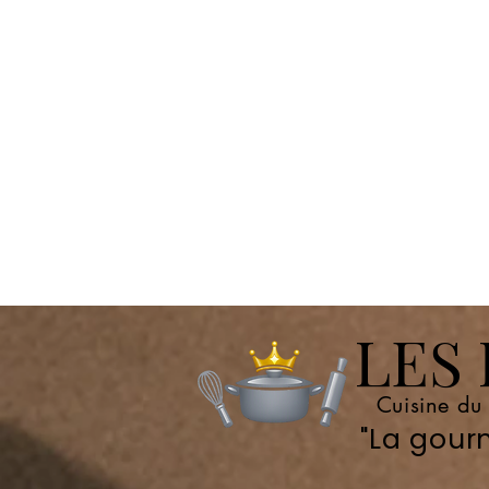
LES P
Cuisine du
"La gourm