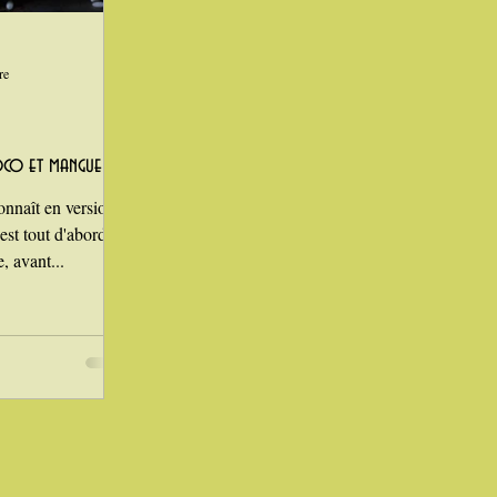
Laitages
re
coco et mangue
connaît en version
 est tout d'abord
, avant...