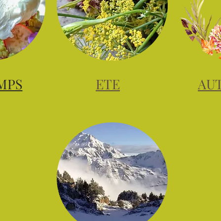
MPS
ETE
AU