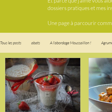
Et parce que j’aime vous ai
dossiers pratiques et mes i
Une page à parcourir comme 
Tous les posts
abats
A l'abordage Moussaillon !
Agrum
Breakfast
c'est la rentrée !
Chicken run
Comfort 
cuisine des fleurs
Cuisine du Camping
Déjeuner sur l'
Fondus de chocolat
fruits à coque
Garden Party - buffe