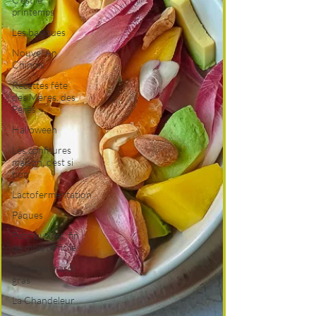
printemps
Les basiques
Nouvel An
Chinois
Recettes fête
des Mères, des
Pères
Halloween
Les confitures
maison, c'est si
bon
Lactofermentation
Pâques
Petit budget, fin
de mois difficile
Recettes mardi
gras
La Chandeleur