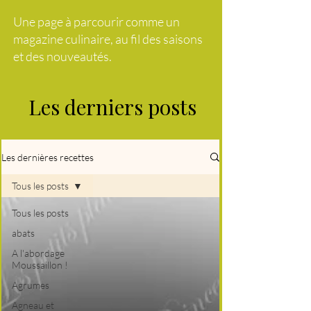
Une page à parcourir comme un
magazine culinaire, au fil des saisons
et des nouveautés.
Les derniers posts
Les dernières recettes
Tous les posts
Tous les posts
abats
A l'abordage
Moussaillon !
Agrumes
Agneau et