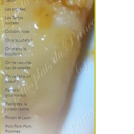
melon
Les entrées
Les Tartes
sucrées
Octobre rose
On a la patate !
On prend le
bouillon !
On ne raconte
pas de salades
On va faire un
boeuf !
Paniers
gourmands
Papillotes, la
cuisson saine
Pimpin le Lapin
Pom Pom Pom,
Pommes