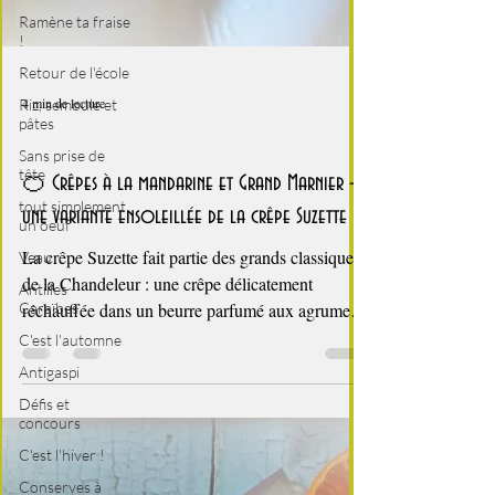
Ramène ta fraise
!
Retour de l'école
Riz, semoule et
pâtes
4 min de lecture
Sans prise de
tête
La Chandeleur
tout simplement
un oeuf
🍊 Crêpes à la mandarine et Grand Marnier –
Veau
une variante ensoleillée de la crêpe Suzette
Antilles -
La crêpe Suzette fait partie des grands classiques
Caraïbes
de la Chandeleur : une crêpe délicatement
C'est l'automne
réchauffée dans un beurre parfumé aux agrumes
Antigaspi
et relevée d’une liqueur comme le Cointreau, le
Défis et
Curaçao ou le Grand Marnier. Un dessert rétro,
concours
élégant, qui évoque les tables familiales et les
C'est l'hiver !
dimanches gourmands. Pour cette version, j’ai
Conserves à
choisi de simplifier la préparation tout en