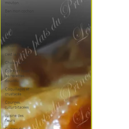
mouton
Ben mon cochon
!
Boissons et
cocktails
Boulangerie
Breakfast
c'est la rentrée !
Chicken run
Comfort food,
les recettes
doudou
Coquillages et
crustacés
Courges,
cucurbitacées
cuisine des
fleurs
Cuisine du