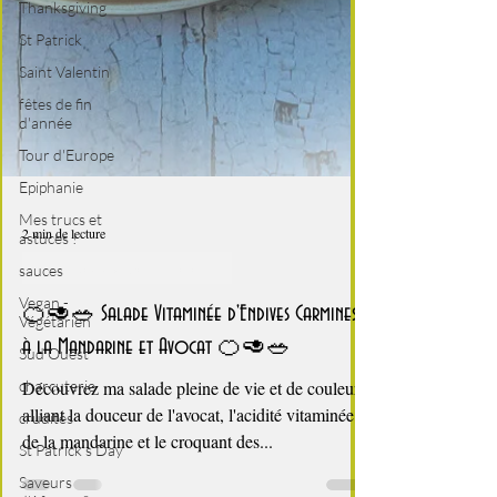
Thanksgiving
St Patrick
Saint Valentin
fêtes de fin
d'année
Tour d'Europe
Epiphanie
Mes trucs et
astuces !
sauces
Vegan -
Végétarien
2 min de lecture
Sud Ouest
On ne raconte pas de salades
charcuterie
🍊🥑🥗 Salade Vitaminée d'Endives Carmines
crudités
à la Mandarine et Avocat 🍊🥑🥗
St Patrick's Day
Saveurs
Découvrez ma salade pleine de vie et de couleur,