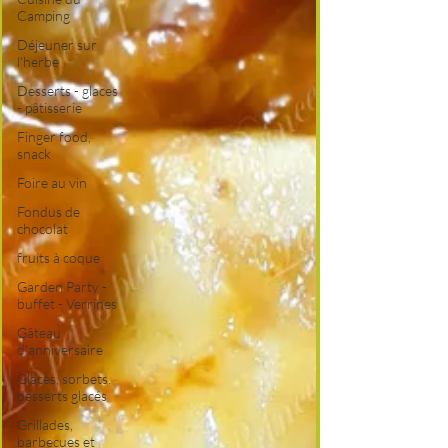
Camping
Déjeuner sur
l'herbe
Desserts - glaces
- pâtisserie
Finger food,
snack
Foire au vin
Fondus de
chocolat
fruits à coque
Garden Party -
buffet - Verrines
Gâteau
d'anniversaire
Glaces, sorbets,
desserts glacés
Grillades,
barbecues et