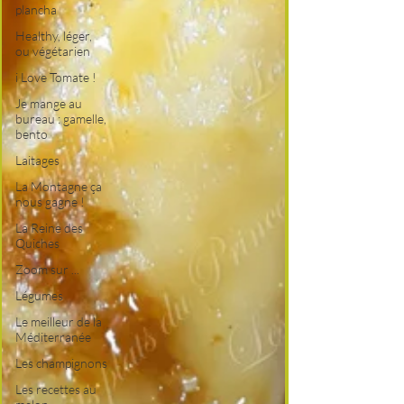
plancha
Healthy, léger,
ou végétarien
i Love Tomate !
Je mange au
bureau : gamelle,
bento
Laitages
La Montagne ça
nous gagne !
La Reine des
Quiches
Zoom sur ...
Légumes
Le meilleur de la
Méditerranée
Les champignons
Les recettes au