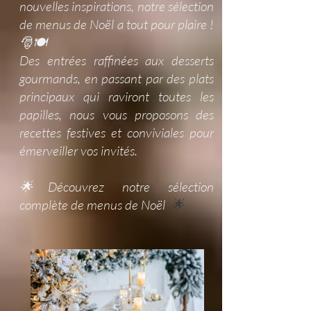
nouvelles inspirations, notre sélection
de menus de Noël a tout pour plaire !
🎅🍽️
Des entrées raffinées aux desserts
gourmands, en passant par des plats
principaux qui raviront toutes les
papilles, nous vous proposons des
recettes festives et conviviales pour
émerveiller vos invités.
🌟Découvrez notre sélection
complète de menus de Noël
🌟