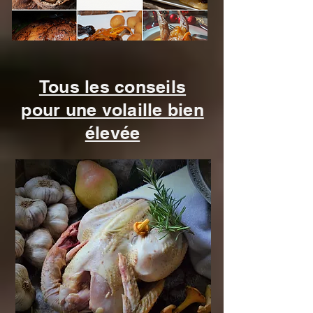
que des versions 
cartons. Et je me 
lance !

Tous les conseils
pour une volaille bien
élevée
Et vous savez quoi ? 
Vous allez vivre cette 
aventure avec moi, 
étape par étape !