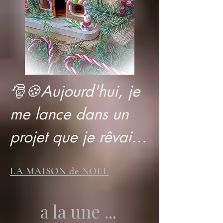
🎅🍪Aujourd'hui, je 
me lance dans un 
projet que je rêvais 
de réaliser depuis 
LA MAISON de NOEL
longtemps : 
construire une 
a la une ...