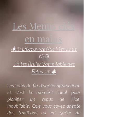
Les Menus clés
en mains
🎄✨ Découvrez Nos Menus de
Noël
Faites Briller Votre Table des
Fêtes ! ✨🎄
Les fêtes de fin d'année approchent,
et c'est le moment idéal pour
planifier un repas de Noël
inoubliable. Que vous soyez adepte
des traditions ou en quête de