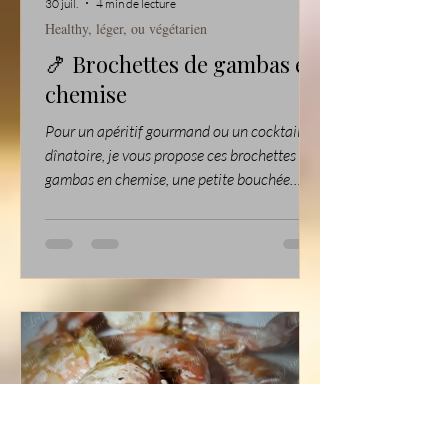
30 juil.
4 min de lecture
Healthy, léger, ou végétarien
🍤 Brochettes de gambas en
chemise
Pour un apéritif gourmand ou un cocktail
dînatoire, je vous propose ces brochettes de
gambas en chemise, une petite bouchée
croustillante qui fait toujours son effet.
Quelques gambas, de la feuille de brick, un
peu de beurre et des graines de sésame ou de
pavot… et le tour est joué ! Elles sont
parfaites pour vos buffets, vos soirées entre
amis ou même vos fêtes de fin d’année. ⏱️
Encart pratique Préparation : 20 minutes
Marinade : 1 heure Cuisson : 10 à 15
minutes Difficult