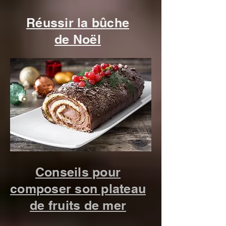
maison en pain 
Réussir la bûche
d'épices pour Noël. 
de Noël
🎅🍪 

Ces jolies maisons 
décorées à la 
manière de chalets 
enneigés m'ont 
Conseils pour
toujours attirée. Ce 
composer son plateau
de fruits de mer
sont des recettes 