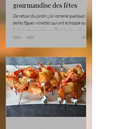
gourmandise des fêtes
De retour du jardin, j’ai ramené quelques
belles figues violettes qui ont échappé aux
frelons et aux guêpes… Bien dodues, d’une
jolie couleur sombre, sucrées et à la chair
rouge vif. Dommage de les transformer en
confiture — mes étagères en sont déjà bien
garnies. Pour changer un peu, et préparer
quelques petits pots pour les fêtes de fin
d’année, j’ai décidé cette fois-ci de les confire
dans un sirop aux épices : anis étoilé,
cannelle… et bien sûr la touche gersoise de
circo