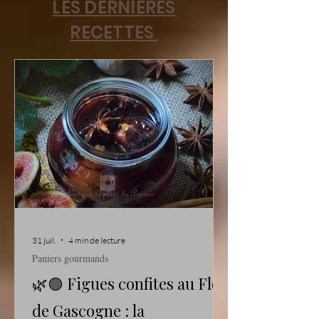
LES DERNIERES
RECETTES
31 juil.
4 min de lecture
Paniers gourmands
🌿🟣 Figues confites au Floc
de Gascogne : la