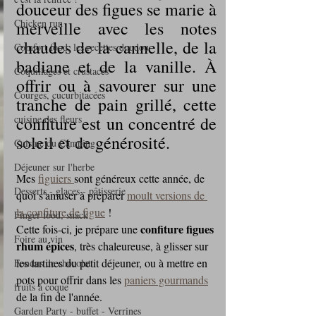
douceur des figues se marie à 
Chicken run
merveille avec les notes 
chaudes de la cannelle, de la 
Comfort food, les recettes doudou
badiane et de la vanille. À 
Coquillages et crustacés
offrir ou à savourer sur une 
Courges, cucurbitacées
tranche de pain grillé, cette 
cuisine des fleurs
confiture est un concentré de 
soleil et de générosité.
Cuisine du Camping
Déjeuner sur l'herbe
Mes 
figuiers 
sont généreux cette année, de 
Desserts - glaces - pâtisserie
quoi s'amuser à préparer 
moult versions de 
la confiture de figue
 !
Finger food, snack
confiture figues 
Cette fois-ci, je prépare une 
Foire au vin
rhum épices
, très chaleureuse, à glisser sur 
les tartines du petit déjeuner, ou à mettre en 
Fondus de chocolat
pots pour offrir dans les 
paniers gourmands
fruits à coque
de la fin de l'année.
Garden Party - buffet - Verrines