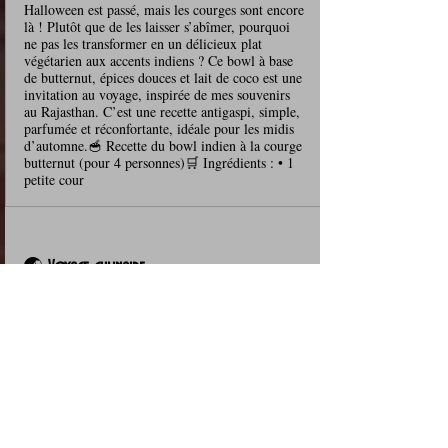
Halloween est passé, mais les courges sont encore
là ! Plutôt que de les laisser s’abîmer, pourquoi
ne pas les transformer en un délicieux plat
végétarien aux accents indiens ? Ce bowl à base
de butternut, épices douces et lait de coco est une
invitation au voyage, inspirée de mes souvenirs
au Rajasthan. C’est une recette antigaspi, simple,
parfumée et réconfortante, idéale pour les midis
d’automne.🥣 Recette du bowl indien à la courge
butternut (pour 4 personnes)🛒 Ingrédients : • 1
petite cour
🌏 
Voyage culinaire
Cuisine de l’Inde
 — épices, 
traditions, recettes emblématiques.