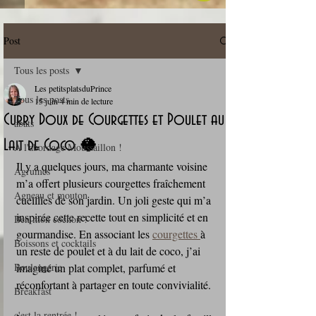
Post
Tous les posts
Les petitsplatsduPrince
Tous les posts
15 juin
4 min de lecture
Curry Doux de Courgettes et Poulet au
abats
Lait de Coco 🥥
A l'abordage Moussaillon !
Il y a quelques jours, ma charmante voisine 
Agrumes
m’a offert plusieurs courgettes fraîchement 
Agneau et mouton
cueillies de son jardin. Un joli geste qui m’a 
inspirée cette recette tout en simplicité et en 
Ben mon cochon !
gourmandise. En associant les 
courgettes 
à 
Boissons et cocktails
un reste de poulet et à du lait de coco, j’ai 
Boulangerie
imaginé un plat complet, parfumé et 
réconfortant à partager en toute convivialité.
Breakfast
c'est la rentrée !