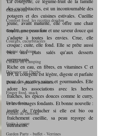
La courgette, ce légume-fruit de la famille 
des cucurbitacées, est un incontournable des 
Chicken run
potagers et des cuisines estivales. Cueillie 
Comfort food, les recettes doudou
jeune, avant maturité, elle offre une chair 
tendre, une peau fine et une saveur douce qui 
Coquillages et crustacés
s’adapte à toutes les envies. Crue, elle 
Courges, cucurbitacées
croque ; cuite, elle fond. Elle se prête aussi 
cuisine des fleurs
bien aux plats salés qu’aux desserts 
surprenants.
Cuisine du Camping
Riche en eau, en fibres, en vitamines C et 
Déjeuner sur l'herbe
B9, la courgette est légère, digeste et parfaite 
pour des recettes saines et gourmandes. Elle 
Desserts - glaces - pâtisserie
adore les associations avec les herbes 
Finger food, snack
fraîches, les épices douces comme le curry, 
Foire au vin
et les fromages fondants. Et bonne nouvelle : 
inutile de l’éplucher si elle est bio ou 
Fondus de chocolat
fraîchement cueillie, sa peau regorge de 
fruits à coque
nutriments.
Garden Party - buffet - Verrines