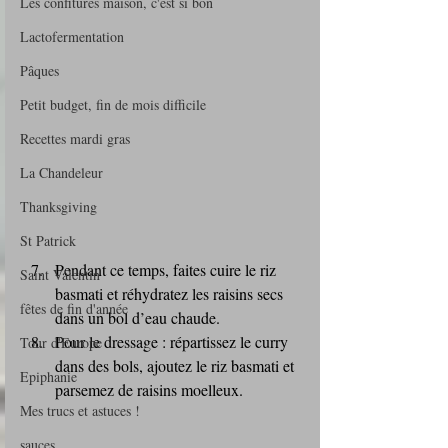
Les confitures maison, c'est si bon
Lactofermentation
Pâques
Petit budget, fin de mois difficile
Recettes mardi gras
La Chandeleur
Thanksgiving
St Patrick
Pendant ce temps, faites cuire le riz 
Saint Valentin
basmati et réhydratez les raisins secs 
fêtes de fin d'année
dans un bol d’eau chaude.
Pour le dressage : répartissez le curry 
Tour d'Europe
dans des bols, ajoutez le riz basmati et 
Epiphanie
parsemez de raisins moelleux.
Mes trucs et astuces !
sauces