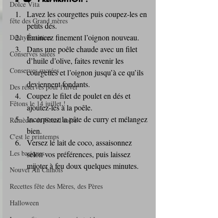
Dolce Vita
Lavez les courgettes puis coupez-les en 
fête des Grand mères
petits dés.
Émincez finement l’oignon nouveau.
Déshydratation
Dans une poêle chaude avec un filet 
Conserves salées
d’huile d’olive, faites revenir les 
Conserves sucrées
courgettes et l’oignon jusqu’à ce qu’ils 
deviennent fondants.
Des réserves pour l'hiver
Coupez le filet de poulet en dés et 
Fêtons le 14 juillet !
ajoutez-les à la poêle.
Incorporez la pâte de curry et mélangez 
Remèdes de Grand mère
bien.
C'est le printemps
Versez le lait de coco, assaisonnez 
Les basiques
selon vos préférences, puis laissez 
mijoter à feu doux quelques minutes.
Nouvel An Chinois
Recettes fête des Mères, des Pères
Halloween