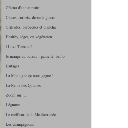
Gâteau d'anniversaire
Glaces, sorbets, desserts glacés
Grillades, barbecues et plancha
Healthy, léger, ou végétarien
i Love Tomate !
Je mange au bureau : gamelle, bento
Laitages
La Montagne ça nous gagne !
La Reine des Quiches
Zoom sur ...
Légumes
Le meilleur de la Méditerranée
Les champignons