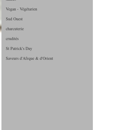
Vegan - Végétarien
Sud Ouest
charcuterie
crudités
St Patrick's Day
Saveurs d'Afrque & d'Orient