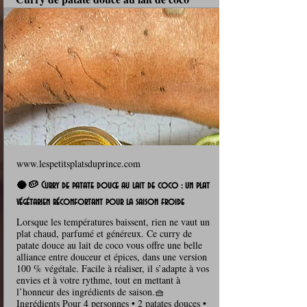
www.lespetitsplatsduprince.com
🥥🥔 Curry de patate douce au lait de coco : un plat
végétarien réconfortant pour la saison froide
Lorsque les températures baissent, rien ne vaut un
plat chaud, parfumé et généreux. Ce curry de
patate douce au lait de coco vous offre une belle
alliance entre douceur et épices, dans une version
100 % végétale. Facile à réaliser, il s’adapte à vos
envies et à votre rythme, tout en mettant à
l’honneur des ingrédients de saison.🧺
Ingrédients Pour 4 personnes • 2 patates douces •