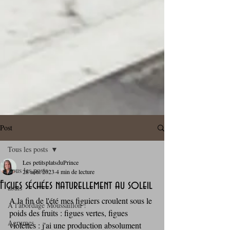
Post
Tous les posts
Les petitsplatsduPrince
Tous les posts
28 août 2023
4 min de lecture
Figues séchées naturellement au soleil
abats
A la fin de l'été mes figuiers croulent sous le 
A l'abordage Moussaillon !
poids des fruits : figues vertes, figues 
Agrumes
violettes : j'ai une production absolument 