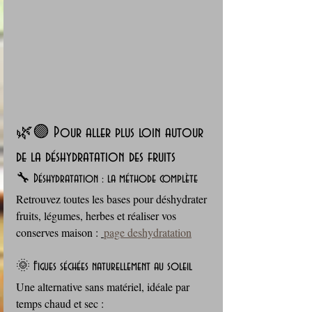
🌿🟣 Pour aller plus loin autour 
de la déshydratation des fruits
🔧 Déshydratation : la méthode complète
Retrouvez toutes les bases pour déshydrater 
fruits, légumes, herbes et réaliser vos 
conserves maison : 
page deshydratation
🌞 Figues séchées naturellement au soleil
Une alternative sans matériel, idéale par 
temps chaud et sec : 