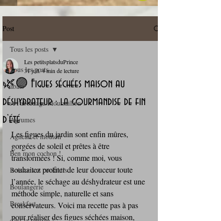
Post
Tous les posts
Les petitsplatsduPrince
Tous les posts
31 juil.
4 min de lecture
🌿🟣 Figues séchées maison au
abats
déshydrateur : la gourmandise de fin
A l'abordage Moussaillon !
d’été
Agrumes
Les figues du jardin sont enfin mûres, 
Agneau et mouton
gorgées de soleil et prêtes à être 
Ben mon cochon !
transformées ! Si, comme moi, vous 
souhaitez profiter de leur douceur toute 
Boissons et cocktails
l’année, le séchage au déshydrateur est une 
Boulangerie
méthode simple, naturelle et sans 
Breakfast
conservateurs. Voici ma recette pas à pas 
pour réaliser des figues séchées maison, 
c'est la rentrée !