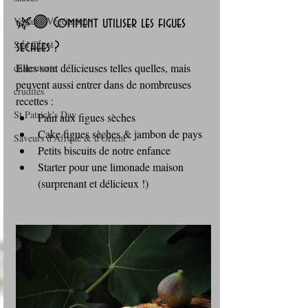
Vegan - Végétarien
🌿🟣 Comment utiliser les figues 
Sud Ouest
séchées ?
Elles sont délicieuses telles quelles, mais 
charcuterie
peuvent aussi entrer dans de nombreuses 
crudités
recettes :
St Patrick's Day
Pain aux figues sèches
Cake figues sèches & jambon de pays
Saveurs d'Afrque & d'Orient
Petits biscuits de notre enfance
Starter pour une limonade maison 
(surprenant et délicieux !)