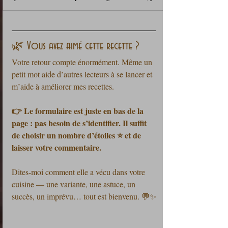
🌿 Vous avez aimé cette recette ?
Votre retour compte énormément. Même un 
petit mot aide d’autres lecteurs à se lancer et 
m’aide à améliorer mes recettes.
👉 Le formulaire est juste en bas de la 
page : pas besoin de s’identifier. Il suffit 
de choisir un nombre d’étoiles ⭐ et de 
laisser votre commentaire.
Dites-moi comment elle a vécu dans votre 
cuisine — une variante, une astuce, un 
succès, un imprévu… tout est bienvenu. 💬✨