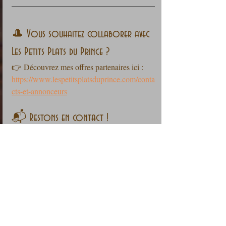
🎩 Vous souhaitez collaborer avec 
Les Petits Plats du Prince ?
👉 Découvrez mes offres partenaires ici :
https://www.lespetitsplatsduprince.com/conta
cts-et-annonceurs
📬 Restons en contact !
Vous souhaitez ne rater aucune recette du 
blog ?
👉 Abonnez-vous !
Le formulaire est ici : 
https://www.lespetitsplatsduprince.com/conta
ct-3
Rejoignez-nous sur :